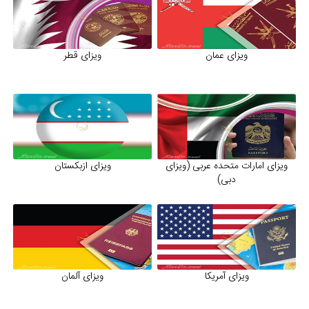
را در جریان روند ویزا قرار دهند و کار را با تکمیل مدارک و فرم های سفارت
آغاز کنند و پس از آن در خصوص انگشت نگاری و مصاحبه شما را آگاه
خواهند ساخت تا شما به راحتی مراحل ویزا را برای هر کشوری که
ویزای عمان
ویزای قطر
میخواهید طی کنید.
در سایت ما ویزای همه کشورها معرفی شده است، ویزای کانادا، ویزای
انگلستان، ویزای آمریکا، ویزای فرانسه، ویزای آلمان ، ویزای سوئیس ، ویزای
اسپانیا، ویزای پرتغال، ویزای ایتالیا، ویزای هلند، ویزای اتریش، ویزای
دانمارک، ویزای بلژیک، ویزای فنلاند، ویزای سوئد، ویزای چین، ویزای
ویزای امارات متحده عربی (ویزای
ویزای ازبکستان
بلغارستان، ویزای ازبکستان، ویزای دبی، ویزای عراق، ویزای آذربایجان، ویزای
دبی)
ارمنستان، ویزای روسیه، ویزای هند، ویزای کره جنوبی، ویزای گرجستان،
ویزای برزیل، ویزای مکزیک، ویزای آفریقای جنوبی و ...
در علاءالدین تراول ، یک تیم 70 نفره حرفه ای به عنوان پشتیبان خدمات
گردشگری و اخذ ویزا در خدمت شما خواهند بود تا حرفه ای ترین روند اخذ
ویزای آمریکا
ویزای آلمان
ویزا برای شما انجام شود. با درود امیرحسین جعفری