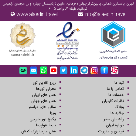
تهران، پاسداران شمالی، پایین‌تر از چهارراه فرمانیه، مابین نارنجستان چهارم و رز، مجتمع آرتمیس
فرمانیه، طبقه 7، واحد 5 , 6
www.alaedin.travel
info@alaedin.travel
ویزای لتونی
ویزای لیختن اشتاین
ویزای لیتوانی
ویزای لوکزامبورگ
تیم ما
رزرو آنلاین تور
تماس با ما
معرفی تورها
خدمات ما
هتل های ایران
نظرات کاربران
هتل های جهان
وبلاگ
سالن های مراسم
ویزای مالت
ویزای اسلواکی
جاذبه ها
ویزا
راهنمای سفر
پکیج تور خارجی
درباره ایران
بلیط هواپیما
قوانین و مقررات
هتل مارینا پارک کیش