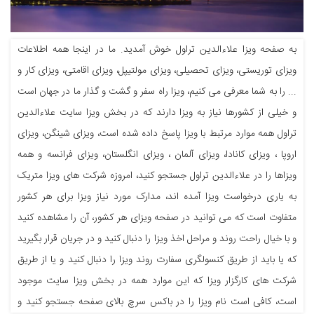
به صفحه ویزا علاءالدین تراول خوش آمدید. ما در اینجا همه اطلاعات
ویزای توریستی، ویزای تحصیلی، ویزای مولتیپل، ویزای اقامتی، ویزای کار و
... را به شما معرفی می کنیم، ویزا راه سفر و گشت و گذار ما در جهان است
و خیلی از کشورها نیاز به ویزا دارند که در بخش ویزا سایت علاءالدین
تراول همه موارد مرتبط با ویزا پاسخ داده شده است، ویزای شینگن، ویزای
اروپا ، ویزای کانادا، ویزای آلمان ، ویزای انگلستان، ویزای فرانسه و همه
ویزاها را در علاءالدین تراول جستجو کنید، امروزه شرکت های ویزا متریک
به یاری درخواست ویزا آمده اند، مدارک مورد نیاز ویزا برای هر کشور
متفاوت است که می توانید در صفحه ویزای هر کشور، آن را مشاهده کنید
و با خیال راحت روند و مراحل اخذ ویزا را دنبال کنید و در جریان قرار بگیرید
که یا باید از طریق کنسولگری سفارت روند ویزا را دنبال کنید و یا از طریق
شرکت های کارگزار ویزا که این موارد همه در بخش ویزا سایت موجود
است، کافی است نام ویزا را در باکس سرچ بالای صفحه جستجو کنید و