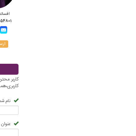
افسانه
254801
ارسا
کاربر محت
کاربری،هم
نام شم
عنوان 