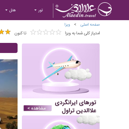
تور
هتل
صفحه اصلی
>
ویزا
★
★
★
★
★
★
★
★
★
★
★
★
★
★
امتیاز کلی شما به ویزا
تا کنون