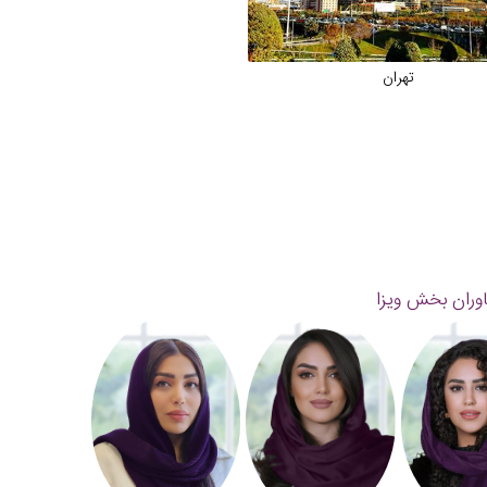
تهران
وران بخش ویزا