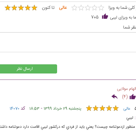
★
★
★
★
★
★
★
★
★
★
★
★
★
★
★
★
★
★
★
★
 کلی شما به ویزا
عالی
تا کنون
 به ویزای لیبی
705
ظر شما
ارسال نظر
لهام مولایی
)
4
(
★
★
★
★
★
★
★
★
★
★
-
کد
عالی
پنجشنبه 29 خرداد 1399
18:53
14070
ليبي
منظور ازدعوتنامه چيست؟ يعني بايد از فردي كه دركشور ليبي اقامت دارد دعوتنامه داشت