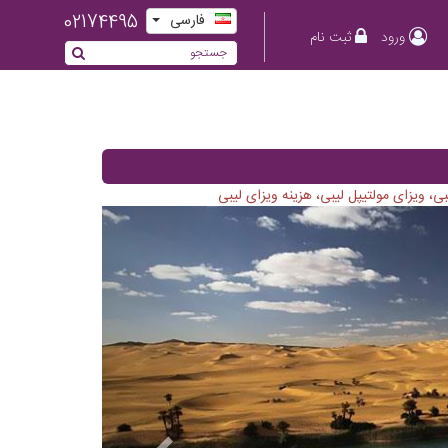
02174495
فارسی
ورود
ثبت نام
، ویزای مولتیپل لیبی، هزینه ویزای لیبی
Previous