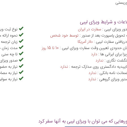
وریستی
اعات و شرایط ویزای لیبی
ر ویزای لیبی :
سفارت در ایران
نوع ثبت ویز
حویل پاسپورت بعد از صدور :
توسط خود شخص
نحوه ارائه م
دریافتی سفارت لیبی :
دلار آمريکا
زبان ترجمه 
ن حدودی تعیین وقت سفارت ویزای لیبی :
10 تا 15 روز
مدت زمان حد
یزا برای ایرانی ها :
دارد
تا چه سنی ن
انگشت نگاری :
ندارد
صدور ویزای 
تاییدیه دادگستری روی مدارک ترجمه :
ندارد
نیاز به حضو
ضمانت نامه بانکی :
ندارد
نیاز به مصا
دور ویزای گروهی :
ندارد
نیاز به سوا
هایی که می توان با ویزای لیبی به آنها سفر کرد