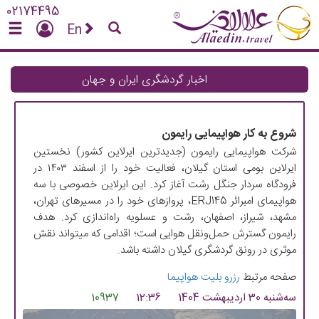
02174495
En
اخبار گردشگری ایران و جهان
شروع به کار هواپیمایی رایمون
شرکت هواپیمایی رایمون (جدیدترین ایرلاین کشور) نخستین
ایرلاین بومی استان گیلان، فعالیت خود را از اسفند ۱۴۰۳ در
فرودگاه سردار جنگل رشت آغاز کرد. این ایرلاین خصوصی با سه
هواپیمای امبرائر ERJ145، پروازهای خود را در مسیرهای تهران،
مشهد، شیراز، اصفهان، رشت و عسلویه راه‌اندازی کرد. هدف
رایمون گسترش حمل‌ونقل هوایی است؛ اقدامی که میتواند نقش
موثری در رونق گردشگری گیلان داشته باشد.
صفحه مرتبط
رزرو بلیت هواپیما
ﺳﻪشنبه 30 اردیبهشت 1404
12:36
10937