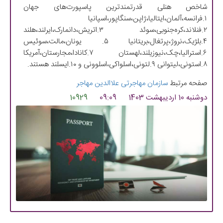
شاخص ‌هنلی قدرتمندترین پاسپورت‌های جهان
۱.فرانسه،آلمان،ایتالیا،ژاپن،سنگاپور،اسپانیا‌
۲.فنلاند،کره‌جنوبی،سوئد ۳.اتریش،دانمارک،ایرلند،هلند
۴.بلژیک،نروژ،پرتغال،بریتانیا ۵. یونان،مالت،سوئیس
۶.استرالیا،چک،نیوزیلند،لهستان‌ ۷.کانادا،مجارستان،آمریکا‌
۸.استونی،لیتوانی ۹.لتونی،اسلواکی،اسلوونی و ۱۰.ایسلند هستند.
صفحه مرتبط
سازمان مهاجرتی علاالدین مهاجر
دوشنبه 10 اردیبهشت 1403
09:09
10929