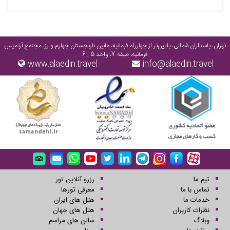
تهران، پاسداران شمالی، پایین‌تر از چهارراه فرمانیه، مابین نارنجستان چهارم و رز، مجتمع آرتمیس
فرمانیه، طبقه 7، واحد 5 , 6
www.alaedin.travel
info@alaedin.travel
تیم ما
رزرو آنلاین تور
تماس با ما
معرفی تورها
خدمات ما
هتل های ایران
نظرات کاربران
هتل های جهان
وبلاگ
سالن های مراسم