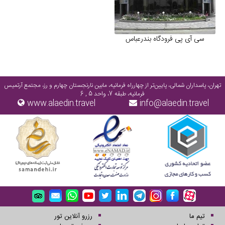
سی آی پی فرودگاه بندرعباس
تهران، پاسداران شمالی، پایین‌تر از چهارراه فرمانیه، مابین نارنجستان چهارم و رز، مجتمع آرتمیس
فرمانیه، طبقه 7، واحد 5 , 6
www.alaedin.travel
info@alaedin.travel
تیم ما
رزرو آنلاین تور