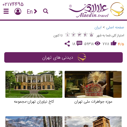
02174495
En
صفحه اصلی
>
ایران
★
★
★
★
★
★
★
★
★
★
1
2
3
4
5
امتیاز کلی شما به شهر
تا کنون
18
59318
778
4/5
دیدنی های تهران
موزه جواهرات ملی تهران
کاخ نیاوران تهران-مجموعه