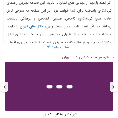
اگر قصد بازدید از دیدنی های تهران را دارید، این صفحه بهترین راهنمای
باغ گیاه شناسی تهران
باغ موزه قصر تهران
گردشگری پایتخت برای شما خواهد بود. در این صفحه به معرفی کامل
جاذبه های گردشگری، تاریخی، طبیعی، تفریحی و فرهنگی پایتخت
پرداخته‌ایم. اگر قصد اقامت در پایتخت و رزرو
هتل های تهران
را دارید،
می‌توانید لیست کاملی از هتلهای این شهر را در سایت علاالدین تراول
مشاهده نمایید و هر هتلی که مد نظرتان هست انتخاب کنید. برای اقامتی
بیشتر بخوانید
لوکس در پایتخت، پیشنهاد علاالدین تراول برای شما رزرو
هتل اسپیناس
بام تهران
پارک آب و آتش تهران
تورهاي مرتبط با دیدنی های تهران
پالاس تهران
است.
جاذبه های تاریخی تهران
۱. کاخ گلستان: نگینی در قلب تهران، یادگاری از دوران قاجار با باغی زیبا و
›
‹
کاخ‌های باشکوه. ۲. کاخ سعدآباد: مجموعه‌ای از کاخ‌ها و باغ‌ها در شمال
پارک ارم تهران
پارک جنگلی لویزان تهران
تهران، محل سکونت پادشاهان قاجار و پهلوی. ۳. موزه جواهرات ملی: محل
نگهداری جواهرات سلطنتی ایران، با تاج‌ها، الماس‌ها و سنگ‌های قیمتی. ۴.
موزه فرش: نمایشگاهی از فرش‌های نفیس ایرانی، با قدمت و طرح‌های
تور آبشار سنگان یک روزه