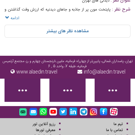
عنوان نظر :
دیدنی های تهران
شرح نظر :
پایتخت مون پر از جاذبه و جاهای دیدنیه که ارزش وقت گذاشتن و
دیدن داره👍
ادامه
مشاهده نظر های بیشتر
حمام قدیمی نواب تهران
خانه صادق هدایت در تهران
تهران، پاسداران شمالی، پایین‌تر از چهارراه فرمانیه، مابین نارنجستان چهارم و رز، مجتمع آرتمیس
فرمانیه، طبقه 7، واحد 5 , 6
www.alaedin.travel
info@alaedin.travel
پردیس سینمایی چارسو در تهران
پارک ملت تهران
تیم ما
رزرو آنلاین تور
تماس با ما
معرفی تورها