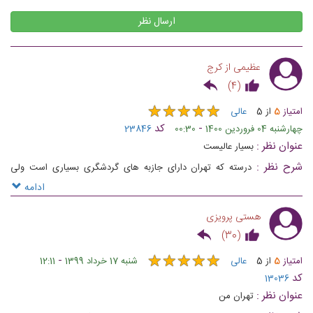
ارسال نظر
موزه بانک ملی تهران
کلیسای سرکیس مقدس در تهران
عظیمی از کرج
)
4
(
★
★
★
★
★
★
★
★
★
★
امتیاز
5
از
5
عالی
-
کد
چهارشنبه 04 فروردین 1400
00:30
23846
کوشک احمد شاهی در کاخ نیاوران
کلیسا انجیلی حضرت پطرس مقدس
عنوان نظر :
بسیار عالیست
تهران
تهران
شرح نظر :
درسته که تهران دارای جازبه های گردشگری بسیاری است ولی
متاسفانه اصلا تبلیغی از بابت شناسایی و شناختن آنها به مردم هیچ کاری نشده
ادامه
هستی پرویزی
)
30
(
کافه لقانطه تهران
میدان مشق تهران
★
★
★
★
★
★
★
★
★
★
-
امتیاز
5
از
5
عالی
شنبه 17 خرداد 1399
12:11
کد
13036
عنوان نظر :
تهران من‌