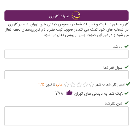
موزه استاد بهزاد کاخ سعدآباد تهران
موزه تنوع زیستی پردیسان در تهران
نظرات کاربران
کاربر محترم : نظرات و تجربیات شما در خصوص دیدنی های تهران به سایر کاربران
در انتخاب های خود کمک می کند.در صورت ثبت نظر با نام کاربری،همان لحظه فعال
می شود و در غیر این صورت پس از بررسی فعال می شود.
نام شما
موزه رضا عباسی تهران
موزه خودروهای تاریخی در کاخ
نیاوران تهران
عنوان نظر شما
★
★
★
★
★
★
★
★
★
★
امتیاز کلی شما به شهر
عالی
تا کنون
4/5
لایک شما به دیدنی های تهران
778
موزه خط و كتابت میرعماد کاخ
موزه تماشاگه زمان تهران
سعدآباد تهران
شرح نظر شما