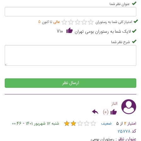
عنوان نظر شما
★
★
★
★
★
★
★
★
★
★
امتیاز کلی شما به رستوران
عالی
تا کنون
5
لایک شما به رستوران بومی تهران
710
شرح نظر شما
ارسال نظر
الناز
)
0
(
★
★
★
★
★
★
★
★
★
★
-
امتیاز
2
از
5
ضعیف
شنبه 12 شهریور 1401
00:46
کد
25778
عنوان نظر :
رستوران بومی