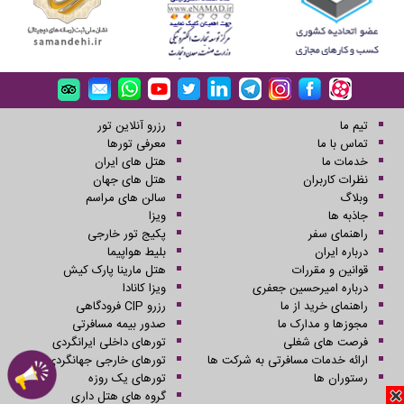
تیم ما
رزرو آنلاین تور
تماس با ما
معرفی تورها
خدمات ما
هتل های ایران
نظرات کاربران
هتل های جهان
وبلاگ
سالن های مراسم
جاذبه ها
ویزا
راهنمای سفر
پکیج تور خارجی
درباره ایران
بلیط هواپیما
قوانین و مقررات
هتل مارینا پارک کیش
درباره امیرحسین جعفری
ویزا کانادا
راهنمای خرید از ما
رزرو CIP فرودگاهی
مجوزها و مدارک ما
صدور بیمه مسافرتی
فرصت های شغلی
تورهای داخلی ایرانگردی
ارائه خدمات مسافرتی به شرکت ها
تورهای خارجی جهانگردی
رستوران ها
تورهای یک روزه
گروه های هتل داری