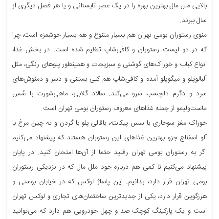
بالایی ملل مال بهترین بهره را در یک عصر تابستانی و یا هر فصل دیگری از
سال ببرند.
منوی رستوران بومی تهران هم بسیار متنوع و هم بسیار خوشمزه است، چرا
که در دو لیست رستوران و کافی‌شاپ تنظیم شده است. در بخش غذا،
انواع کباب و خوراک‌های گوشتی و سبزیجات و همینطور پلوهای رنگی، مثل
آلبالوپلو و میگوپلو آمده و کافی‌شاپ هم کلی بستنی و دسر و دمنوش‌های
سرد و دگرم دلچسب سرو می‌کند. سالاد گلابی، ماهی‌شورت با سُس
ماست‌و‌لیمو از جمله غذاهای معروف رستوران بومی تهران است.
خوراک مغز سوخاری با سس پیکانته، باقالی پلو با گردن و ته چین مرغ با
آلو اسفناج جزو بهترین غذاهای این رستوران هستند که پیشنهاد می‌کنیم
اگر به رستوران بومی تهران رفتید حتما از آن‌ها امتحان کنید. در پایان
پیشنهاد می‌کنیم تا کمی هم درباره خود ملل مال که در نزدیکی رستوران
بومی تهران قرار دارد، بدانیم. این پاساژ لوکس که در خیابان بوسنی و
هرزگوین قرار دارد، یکی از جدیدترین ساختمان‌های تجاری و لوکس تهران
است و یک پارکینگ کوچک صد و چهل خودرویی هم دارد که می‌توانید