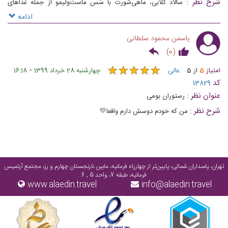
شرح نظر :
سالاد گلابی، ماهی‌شورت با سُس ماست‌و‌لیمو از جمله غذاهای
معروف رستوران بومی تهران است
ادامه
یاسمن محمود سلطانی
)
0
(
★
★
★
★
★
★
★
★
★
★
-
امتیاز
5
از
5
عالی
چهارشنبه 28 خرداد 1399
16:18
کد
13829
عنوان نظر :
رستوران بومی
شرح نظر :
من که خودم دوسش دارم واقعا💛
تهران، پاسداران شمالی، پایین‌تر از چهارراه فرمانیه، مابین نارنجستان چهارم و رز، مجتمع آرتمیس
فرمانیه، طبقه 7، واحد 5 , 6
www.alaedin.travel
info@alaedin.travel