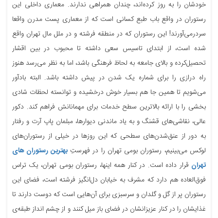
خودشان را به روز کرده‌اند، چندان همراهی ندارند. معماری داخلی این
رستوران در واقع باب طبع کسانی است که از معماری پست مدرن واقعا
سردرمی‌آورند! این رستوران که در منطقه فرشته و در ملل مال تهران واقع
شده است، از ابتدای تاسیس سعی داشته تا محبوب در بین اقشار
تحصیل‌کرده و بالای جامعه به لحاظ فرهنگی باشد، اما به نظر می‌رسد هنوز
راه درازی را برای شماره یک شدن در پیش داشته باشد. البته بادآور
می‌شویم تا همین جا هم بسیار خوش درخشیده و توانسته لحظات شادی
بخشی را با ارائه بالاترین سطح خدمات برای مهمانانش فراهم کند. دکور
عالی، نقاشی‌های قشنگ و به یاد ماندنی دیوارها، مبلمان پاپ ‌آرت و رفتار
به دور از عنق‌شدن‌های سطحی که این روزها در خیلی از رستوران‌های
لوکس می‌بینیم، رستوران بومی‌ تهران را در فهرستِ
بهترین‌ رستوران های
تهران
قرار داده است. در کنار همه اینها، رستوران بومی تهران، یک تراس
فوق‌العاده هم دارد که مشرف به خیابان دل‌انگیز فرشته است، فضای این
رستوران پر از گل و گلدان و سرسبزی برای آن‌هایی است که دوست دارند تا
غذایشان را در کنار عزیزانشان در فضای باز میل کنند و از چشم انداز طبقه‌ی