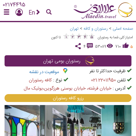
02174495
En
صفحه اصلی
>
رستوران و کافه
>
تهران
★
★
★
★
★
★
★
★
★
★
1
2
3
4
5
امتیاز کلی شما به رستوران
تا کنون
4
53089
710
5
رستوران بومی تهران
ظرفیت حداکثر تا
نفر
موقعیت در نقشه
تلفن
021 22011950
نوع :
کافه رستوران
آدرس :
خیابان فرشته، خیابان بوسنی هرزگوین،بوتیک مال
رزرو كافه رستوران
vious
Next