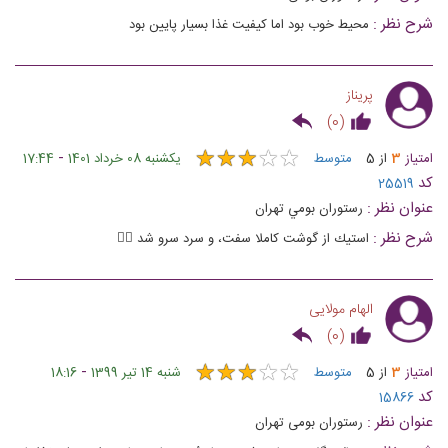
شرح نظر :
محیط خوب بود اما کیفیت غذا بسیار پایین بود
پريناز
)
0
(
★
★
★
★
★
★
★
★
★
★
-
امتیاز
3
از
5
متوسط
یکشنبه 08 خرداد 1401
17:44
کد
25519
عنوان نظر :
رستوران بومي تهران
شرح نظر :
استيك از گوشت كاملا سفت، و سرد سرو شد 👎🏼
الهام مولایی
)
0
(
★
★
★
★
★
★
★
★
★
★
-
امتیاز
3
از
5
متوسط
شنبه 14 تیر 1399
18:16
کد
15866
عنوان نظر :
رستوران بومی تهران