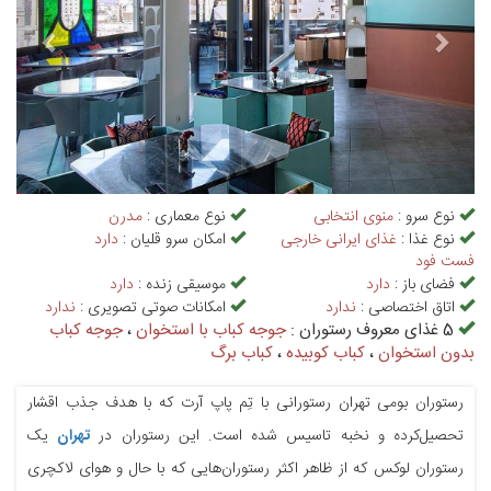
نوع سرو :
منوی انتخابی
نوع معماری :
مدرن
نوع غذا :
غذای ایرانی خارجی
امکان سرو قلیان :
دارد
فست فود
فضای باز :
دارد
موسیقی زنده :
دارد
اتاق اختصاصی :
ندارد
امکانات صوتی تصویری :
ندارد
5 غذای معروف رستوران :
جوجه کباب با استخوان
،
جوجه کباب
بدون استخوان
،
کباب کوبیده
،
کباب برگ
رستوران بومی تهران رستورانی با تِم پاپ آرت که با هدف جذب اقشار
تحصیل‌کرده و نخبه تاسیس شده است. این رستوران در
تهران
یک
رستوران لوکس که از ظاهر اکثر رستوران‌هایی که با حال و هوای لاکچری‌