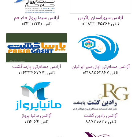
آژانس سپهرآسمان زاگرس
آژانس سیما پرواز جام جم
تلفن
03832245266
تلفن
02122021910
آژانس مسافرتی اپال سیر ایرانیان
آژانس مسافرتی پارساگشت
تلفن
02188562847
تلفن
02433467771
آژانس رادین گشت
آژانس مانیا پرواز
تلفن
88730830
تلفن
02141691