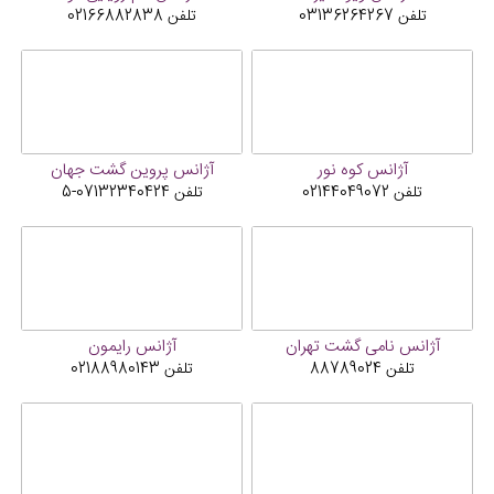
تلفن
03136264267
تلفن
02166882838
آژانس کوه نور
آژانس پروین گشت جهان
تلفن
02144049072
تلفن
07132340424-5
آژانس نامی گشت تهران
آژانس رایمون
تلفن
88789024
تلفن
02188980143