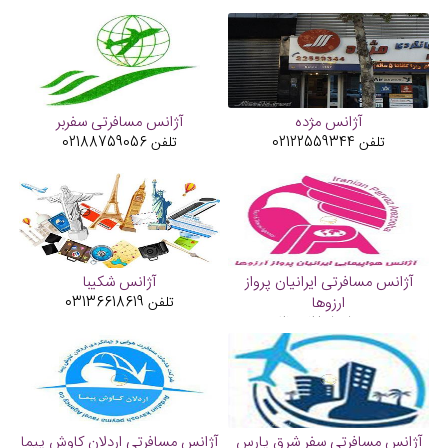
آژانس مژده
آژانس مسافرتی سفربر
تلفن
02122559344
تلفن
02188759056
آژانس مسافرتی ایرانیان پرواز
آژانس شکیبا
ارزوها
تلفن
03136618619
تلفن
02188174565
آژانس مسافرتی سفر شرق پارس
آژانس مسافرتی اردلان کاوش پیما