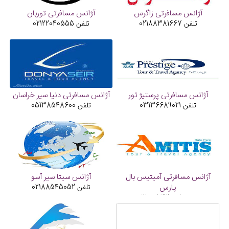
آژانس مسافرتی زاگرس
آژانس مسافرتی توربان
تلفن
02188381667
تلفن
02122040555
آژانس مسافرتی پرستیژ تور
آژانس مسافرتی دنیا سیر خراسان
تلفن
03136689021
تلفن
05138548600
آژانس مسافرتی آمیتیس بال
آژانس سیتا سیر آسو
پارس
تلفن
02188545052
تلفن
02188532885