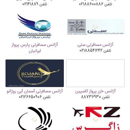
تلفن
02188600886
تلفن
02141889
آژانس مسافرتی ستی
آژانس مسافرتی پارس پرواز
تلفن
02188541242
ایرانیان
تلفن
02128177
آژانس خزر پرواز کاسپین
آژانس مسافرتی آسمان آبی روژانو
تلفن
88736930
تلفن
02126650906