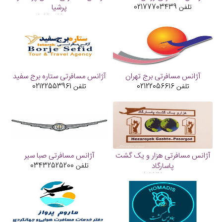
تلفن
02177703439
پرشیا
تلفن
02122887100
آژانس مسافرتی برج تهران
آژانس مسافرتی ستاره برج سفید
تلفن
02122056616
تلفن
02122553961
آژانس مسافرتی هزار و یک گشت
آژانس مسافرتی صبا سیر
پاسارگاد
تلفن
03432525200
تلفن
02122271001