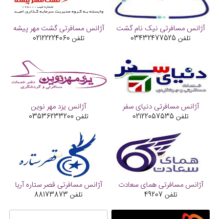
آژانس مسافرتی نیک نام گشت
آژانس مسافرتی گشت مهر پیشه
تلفن
03432477525
تلفن
02122224060
آژانس مسافرتی دنیای سفر
آژانس یزد مهر نوین
تلفن
02122057535
تلفن
03536233200
آژانس مسافرتی همای سعادت
آژانس مسافرتی قصر ستاره آریا
تلفن
49207
تلفن
88173873