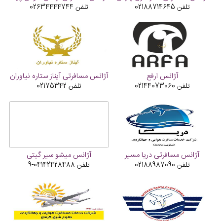
تلفن
02188714645
تلفن
02634444744
آژانس ارفع
آژانس مسافرتی آیناز ستاره نیاوران
تلفن
02144073060
تلفن
02175342
آژانس مسافرتی دریا مسیر
آژانس میشو سیر گیتی
تلفن
02188987090
تلفن
04142428488-9