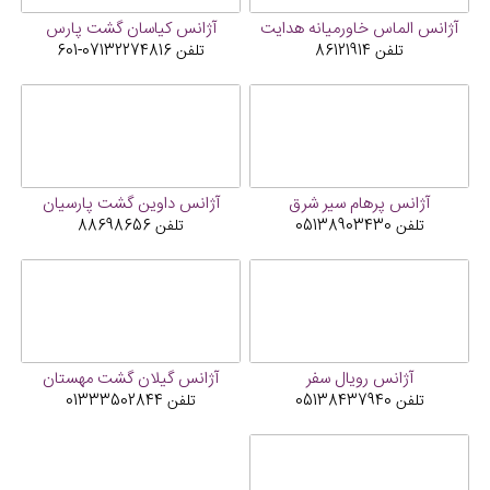
آژانس الماس خاورمیانه هدایت
آژانس کیاسان گشت پارس
تلفن
86121914
تلفن
07132274816-601
آژانس پرهام سیر شرق
آژانس داوین گشت پارسیان
تلفن
05138903430
تلفن
88698656
آژانس رویال سفر
آژانس گیلان گشت مهستان
تلفن
05138437940
تلفن
01333502844