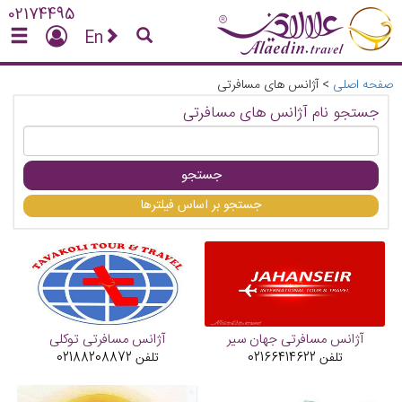
02174495
En
صفحه اصلی
>
آژانس های مسافرتی
جستجو نام آژانس های مسافرتی
جستجو
جستجو بر اساس فیلترها
آژانس مسافرتی جهان سیر
آژانس مسافرتی توکلی
تلفن
02166414622
تلفن
02188208872