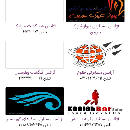
آژانس مسافرتی پرواز شاپرک
آژانس هما گشت مارلیک
بلورین
تلفن
65193171
تلفن
02136610082
آژانس مسافرتی طلوع
آژانس گلگشت بهارستان
تلفن
02166436411
تلفن
061-42232100
آژانس مسافرتی کوله بار سفر
آژانس مسافرتی سفرهای کهن سیر
تلفن
02144979207
تلفن
02188904440