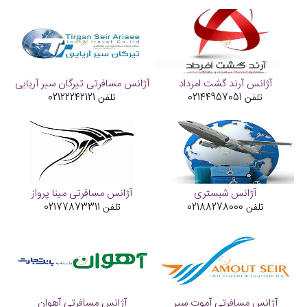
آژانس آرند گشت امرداد
آژانس مسافرتی تیرگان سیر آریایی
تلفن
02144957051
تلفن
02122242121
آژانس شبستری
آژانس مسافرتی مینا پرواز
تلفن
02188278000
تلفن
02177873311
آژانس مسافرتی آموت سیر
آژانس مسافرتی آهوان