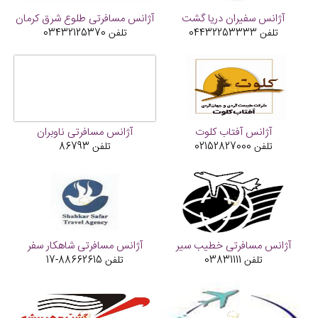
آژانس سفیران دریا گشت
آژانس مسافرتی طلوع شرق کرمان
تلفن
04432253333
تلفن
03432125370
آژانس آفتاب کلوت
آژانس مسافرتی ناوبران
تلفن
02152827000
تلفن
86793
آژانس مسافرتی خطیب سیر
آژانس مسافرتی شاهکار سفر
تلفن
03831111
تلفن
88662615-17