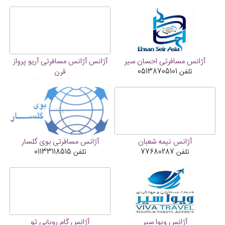
آژانس مسافرتی احسان سیر
آژانس آژانس مسافرتی آریو پرواز
تلفن
05138705101
قرن
تلفن
02188543424
آژانس نیمه شعبان
آژانس مسافرتی بوی گلسار
تلفن
77680287
تلفن
01133118515
آژانس ویوا سیر
آژانس گام رویایی تو