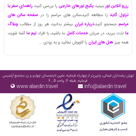
رزرو آنلاین تور
ببینید.
پکیج تورهای خارجی
را بررسی کنید،
راهنمای سفر یا
تراول گاید
را مطالعه کنید،سالن های مراسم را در
صفحه سالن های
مراسم
جستجو کنید،
درباره ایران
بیشتر بدانید، هر روز از مطالب
وبلاگ
ما
لذت ببرید، در جریان
خدمات کامل
ما باشید، با افراد
تیم ما
آشنا شوید،
همه چیز
هتل های ایران
را کاووش نمائید و به زودی ...
تهران، پاسداران شمالی، پایین‌تر از چهارراه فرمانیه، مابین نارنجستان چهارم و رز، مجتمع آرتمیس
فرمانیه، طبقه 7، واحد 5 , 6
www.alaedin.travel
info@alaedin.travel