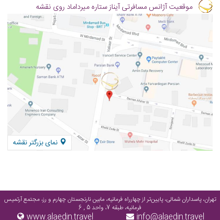
موقعیت آژانس مسافرتی آیناز ستاره میرداماد روی نقشه
نمای بزرگتر نقشه
تهران، پاسداران شمالی، پایین‌تر از چهارراه فرمانیه، مابین نارنجستان چهارم و رز، مجتمع آرتمیس
فرمانیه، طبقه 7، واحد 5 , 6
www.alaedin.travel
info@alaedin.travel