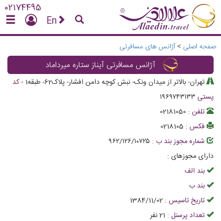
02174495
En
صفحه اصلی
>
آژانس های مسافرتی
آژانس مسافرتی آیناز ستاره میرداماد
تهران- بالاتر از میدان ونک- نبش کوچه دامن افشار- پلاک62- طبقه1
-
کد
پستی
۱۹۶۹۷۴۳۱۳۳
تلفن :
02181050
فکس :
0218105
شماره مجوز بند ب :
۹۶۲/۱۲۶/۱۰۷۲۵
دارای مجوزهای :
بند الف
بند ب
تاریخ تاسیس :
1384/11/02
تعداد پرسنل :
21
نفر