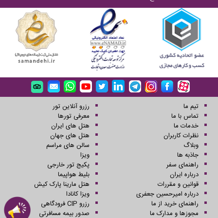
تیم ما
رزرو آنلاین تور
تماس با ما
معرفی تورها
خدمات ما
هتل های ایران
نظرات کاربران
هتل های جهان
وبلاگ
سالن های مراسم
جاذبه ها
ویزا
راهنمای سفر
پکیج تور خارجی
درباره ایران
بلیط هواپیما
قوانین و مقررات
هتل مارینا پارک کیش
درباره امیرحسین جعفری
ویزا کانادا
راهنمای خرید از ما
رزرو CIP فرودگاهی
مجوزها و مدارک ما
صدور بیمه مسافرتی