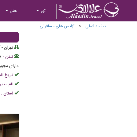
تور
هتل
صفحه اصلی
>
آژانس های مسافرتی
تهران - آ
تلفن :
7
دارای مجوز
تاریخ ت
نام مدیر
استان :