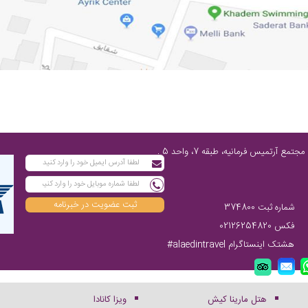
تهران، پاسداران شمالی، پایین‌تر از چهارراه فرمانیه، مابین نارنجستان چهارم و رز، مجتمع آرتمیس فرمانیه، طبقه 7، واحد 5 ,
ثبت عضویت در خبرنامه
شماره ثبت 374800
فکس 02126254820
هشتک اینستاگرام alaedintravel#
هتل مارینا کیش
ویزا کانادا