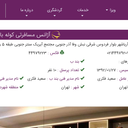
ویزا
خدمات
گردشگری
درباره ما
آژانس مسافرتی کوله با
ریاشهر بلوار فردوس شرقی نبش وفا آذر جنوبی مجتمع آیریک سنتر جنوبی طبقه 5 واحد 311
0214497920
فکس :
44979223
های :
بند ب
اسیس :
1392/01/27
تعداد پرسنل :
10
نفر
 عامل :
سعید فکری
نام مدیر فنی بند ب :
سعید فکری
نام مدیر فنی
تهران
شهر :
تهران
منطقه شهردا