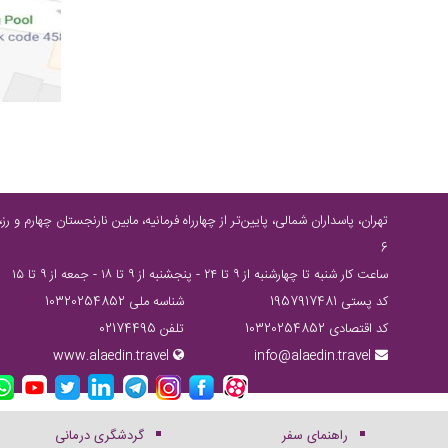
6
ساعت كار شنبه تا چهارشنبه از ٩ تا ٢٤ - پنجشنبه از ٩ تا ١٨ - جمعه از ٩ تا ١٥
کد پستی 1957917481
شناسه ملی 10320254852
کد اقتصادی 10320254852
تلفن 02174495
www.alaedin.travel
info@alaedin.travel
راهنمای سفر
گردشگری درمانی