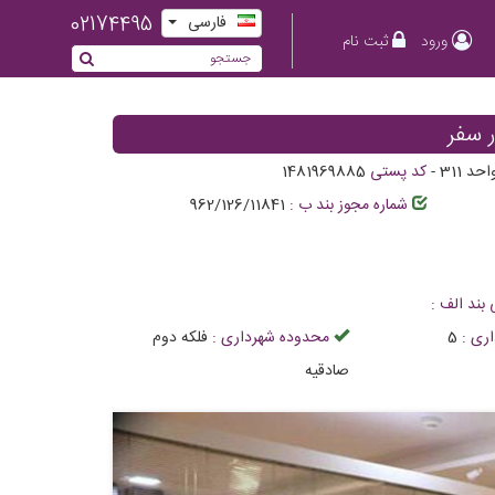
02174495
فارسی
ورود
ثبت نام
ر سفر
-
کد پستی
1481969885
شماره مجوز بند ب :
962/126/11841
 بند الف :
ری :
5
محدوده شهرداری :
فلکه دوم
صادقیه