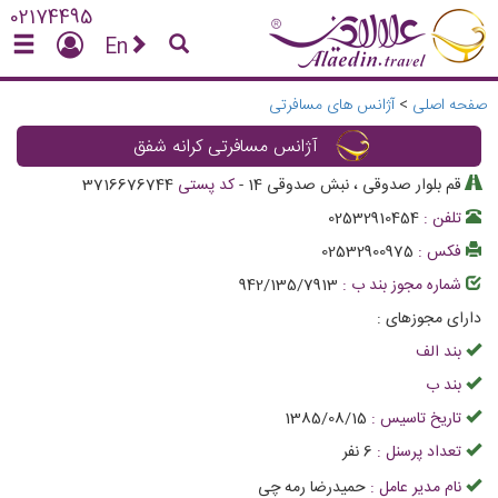
02174495
En
صفحه اصلی
>
آژانس های مسافرتی
آژانس مسافرتی کرانه شفق
قم بلوار صدوقی ، نبش صدوقی 14
-
کد پستی
3716676744
تلفن :
02532910454
فکس :
02532900975
شماره مجوز بند ب :
942/135/7913
دارای مجوزهای :
بند الف
بند ب
تاریخ تاسیس :
1385/08/15
تعداد پرسنل :
6
نفر
نام مدیر عامل :
حمیدرضا رمه چی