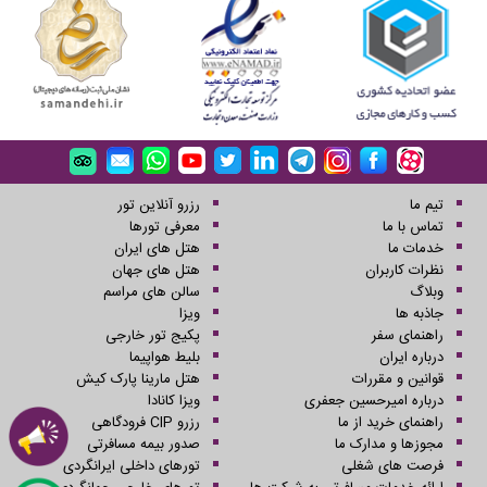
تیم ما
رزرو آنلاین تور
تماس با ما
معرفی تورها
خدمات ما
هتل های ایران
نظرات کاربران
هتل های جهان
وبلاگ
سالن های مراسم
جاذبه ها
ویزا
راهنمای سفر
پکیج تور خارجی
درباره ایران
بلیط هواپیما
قوانین و مقررات
هتل مارینا پارک کیش
درباره امیرحسین جعفری
ویزا کانادا
راهنمای خرید از ما
رزرو CIP فرودگاهی
مجوزها و مدارک ما
صدور بیمه مسافرتی
فرصت های شغلی
تورهای داخلی ایرانگردی