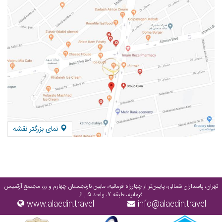
نمای بزرگتر نقشه
تهران، پاسداران شمالی، پایین‌تر از چهارراه فرمانیه، مابین نارنجستان چهارم و رز، مجتمع آرتمیس
فرمانیه، طبقه 7، واحد 5 , 6
www.alaedin.travel
info@alaedin.travel