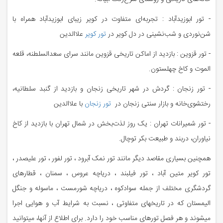
- تور ابوزیدآباد : تجربه‌ای متفاوت در کویر زیبای ابوزیدآباد همراه با
شن‌نوردی و شب‌نشینی در دل کویر در
تور کویر
علاالدین
- تور قزوین : بازدید از اماکن تاریخی قزوین مانند سرای سعدالسلطنه، قلعه
الموت و کاخ چهلستون.
- تور زنجان : گردش در شهر تاریخی زنجان و بازدید از گنبد سلطانیه،
رختشوی‌خانه و بازار سنتی زنجان در
تور زنجان
با علاالدین
- تور شمیرانات تهران : یک روز لذت‌بخش در شمال تهران با بازدید از کاخ
نیاوران، دربند و طبیعت بکر توچال.
همچنین بسیاری مقاصد دیگر مانند تور نمک آبرود ، تور لفور ، تور علیصدر ،
تور کویر متین آباد ، تور فیلبند ، دریاچه عروس ، سمنان ، قطارهای
گردشگری مختلف از جمله سوادکوه ، دریاچه شورمست ، ماسوله و جنگل
الیمستان که در تاریخهای متفاوتی ، نسبت به شرایط آب و هوایی اجرا
میشوند و هر فصل تورهای مناسب خود را دارد. برای اطلاع از آنها، میتوانید