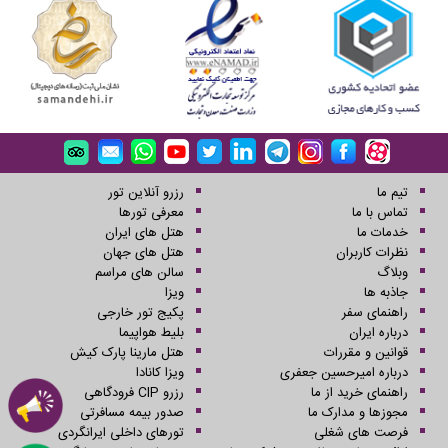
تیم ما
رزرو آنلاین تور
تماس با ما
معرفی تورها
خدمات ما
هتل های ایران
نظرات کاربران
هتل های جهان
وبلاگ
سالن های مراسم
جاذبه ها
ویزا
راهنمای سفر
پکیج تور خارجی
درباره ایران
بلیط هواپیما
قوانین و مقررات
هتل مارینا پارک کیش
درباره امیرحسین جعفری
ویزا کانادا
راهنمای خرید از ما
رزرو CIP فرودگاهی
مجوزها و مدارک ما
صدور بیمه مسافرتی
فرصت های شغلی
تورهای داخلی ایرانگردی