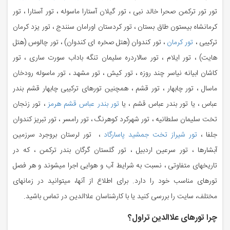
تور تور ترکمن صحرا خالد نبی ، تور گیلان آستارا ماسوله ، تور آستارا ، تور
کرمانشاه بیستون طاق بستان ، تور کردستان اورامان سنندج ، تور یزد کرمان
ترکیبی ،
تور کرمان
، تور کندوان (هتل صخره ای کندوان) ، تور چالوس (هتل
هایت) ، تور ایلام ، تور سالاردره سلیمان تنگه باداب سورت ساری ، تور
کاشان ابیانه نیاسر چند روزه ، تور کیش ، تور مشهد ، تور ماسوله رودخان
ماسال ، تور چابهار ، تور قشم ، همچنین تورهای ترکیبی چابهار قشم بندر
عباس ، یا تور بندر عباس قشم ، یا
تور بندر عباس قشم هرمز
، تور زنجان
تخت سلیمان سلطانیه ، تور شهرکرد کوهرنگ ، تور رامسر ، تور تبریز کندوان
جلفا ،
تور شیراز تخت جمشید پاسارگاد
، تور لرستان بروجرد سرزمین
آبشارها ، تور سرعین اردبیل ، تور گلستان گرگان بندر ترکمن ، که در
تاریخهای متفاوتی ، نسبت به شرایط آب و هوایی اجرا میشوند و هر فصل
تورهای مناسب خود را دارد. برای اطلاع از آنها، میتوانید در زمانهای
مختلف، سایت را بررسی کنید یا با کارشناسان علاالدین در تماس باشید.
چرا تورهای علاالدین تراول؟