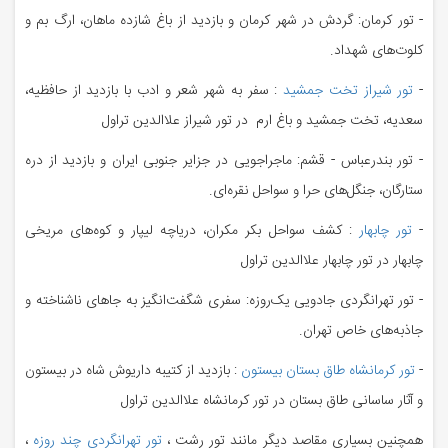
- تور کرمان: گردش در شهر کرمان و بازدید از باغ شازده ماهان، ارگ بم و
کلوت‌های شهداد.
-
تور شیراز تخت جمشید
: سفر به شهر شعر و ادب با بازدید از حافظیه،
سعدیه، تخت جمشید و باغ ارم
در تور شیراز علاالدین تراول
- تور بندرعباس - قشم: ماجراجویی در جزایر جنوبی ایران و بازدید از دره
ستارگان، جنگل‌های حرا و سواحل نقره‌ای.
-
تور چابهار
: کشف سواحل بکر مکران، دریاچه لیپار و کوه‌های مریخی
چابهار
در تور چابهار علاالدین تراول
- تور تهرانگردی جادویی یک‌روزه: سفری شگفت‌انگیز به جاهای ناشناخته و
جاذبه‌های خاص تهران.
-
تور کرمانشاه طاق بستان بیستون
: بازدید از کتیبه داریوش شاه در بیستون
و آثار ساسانی طاق بستان در تور کرمانشاه علاالدین تراول
همچنین بسیاری مقاصد دیگر مانند تور رشت ،
تور تهرانگردی چند روزه
،