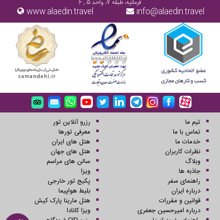
فرمانیه، طبقه 7، واحد 5 , 6
www.alaedin.travel
info@alaedin.travel
تیم ما
رزرو آنلاین تور
تماس با ما
معرفی تورها
خدمات ما
هتل های ایران
نظرات کاربران
هتل های جهان
وبلاگ
سالن های مراسم
جاذبه ها
ویزا
راهنمای سفر
پکیج تور خارجی
درباره ایران
بلیط هواپیما
قوانین و مقررات
هتل مارینا پارک کیش
درباره امیرحسین جعفری
ویزا کانادا