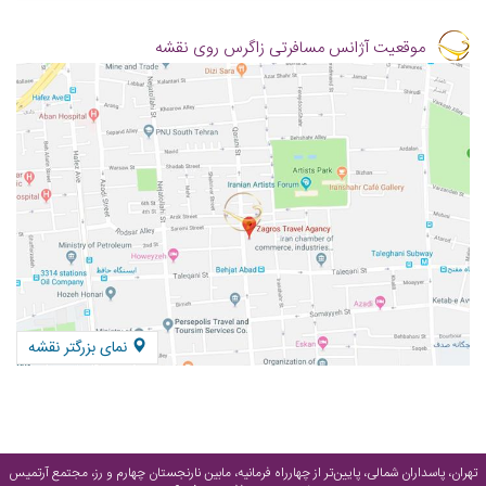
موقعیت آژانس مسافرتی زاگرس روی نقشه
نمای بزرگتر نقشه
تهران، پاسداران شمالی، پایین‌تر از چهارراه فرمانیه، مابین نارنجستان چهارم و رز، مجتمع آرتمیس