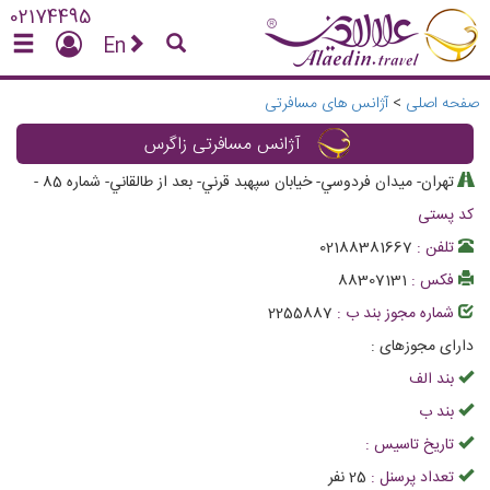
02174495
En
صفحه اصلی
>
آژانس های مسافرتی
آژانس مسافرتی زاگرس
تهران- ميدان فردوسي- خيابان سپهبد قرني- بعد از طالقاني- شماره 85
-
کد پستی
تلفن :
02188381667
فکس :
88307131
شماره مجوز بند ب :
2255887
دارای مجوزهای :
بند الف
بند ب
تاریخ تاسیس :
تعداد پرسنل :
25
نفر