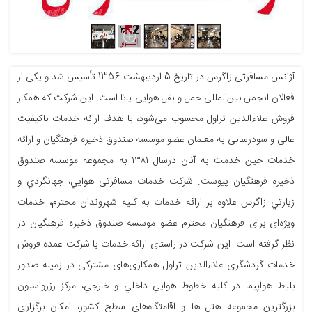
آژانس مسافرتی زاگرس در تاریخ 5 اردیبهشت 1356 تأسیس شد و یکی از
فعالان انجمن بین‌المللی حمل و نقل هوایی یاتا است. این شرکت که همکار
فروش علاءالدین تراول محسوب می‌شود، با هدف ارائه خدمات باکیفیت
عالی و سودرسانی به معلمان عضو موسسه صندوق ذخیره فرهنگیان و ارائه
خدمات حین خدمت به آنان درسال ١٣٨١ به مجموعه موسسه صندوق
ذخیره فرهنگیان پیوست. شرکت خدمات مسافرتی هوايي، جهانگردي و
زيارتي زاگرس علاوه بر ارائه خدمات به کلیه شهروندان محترم، خدمات
ویژه‌ای برای فرهنگیان محترم عضو موسسه صندوق ذخيره فرهنگیان در
نظر گرفته است. این شرکت در راستای ارائه خدمات با شرکت عمده فروش
خدمات گردشگری علاءالدین تراول همکاری‌های مشترکی در زمینه صدور
بليط هواپيما در كليه خطوط هوايي داخلي و خارجي، مركز رزرواسيون
بزرگترين مجموعه هتل ها و اقامتگاه‌های سطح كشور، امكان برگزاري