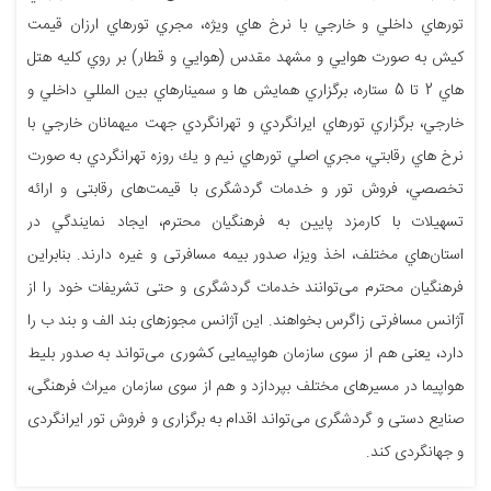
تورهاي داخلي و خارجي با نرخ هاي ويژه، مجري تورهاي ارزان قيمت
كيش به صورت هوايي و مشهد مقدس (هوايي و قطار) بر روي كليه هتل
هاي 2 تا 5 ستاره، برگزاري همايش ها و سمينارهاي بين المللي داخلي و
خارجي، برگزاري تورهاي ايرانگردي و تهرانگردي جهت ميهمانان خارجي با
نرخ هاي رقابتي، مجري اصلي تورهاي نيم و يك روزه تهرانگردي به صورت
تخصصي، فروش تور و خدمات گردشگری با قیمت‌های رقابتی و ارائه
تسهیلات با کارمزد پایین به فرهنگیان محترم، ايجاد نمايندگي در
استان‌هاي مختلف، اخذ ویزا، صدور بیمه مسافرتی و غیره دارند. بنابراین
فرهنگیان محترم می‌توانند خدمات گردشگری و حتی تشریفات خود را از
آژانس مسافرتی زاگرس بخواهند. این آژانس مجوزهای بند الف و بند ب را
دارد، یعنی هم از سوی سازمان هواپیمایی کشوری می‌تواند به صدور بلیط
هواپیما در مسیرهای مختلف بپردازد و هم از سوی سازمان میراث فرهنگی،
صنایع دستی و گردشگری می‌تواند اقدام به برگزاری و فروش تور ایرانگردی
و جهانگردی کند.