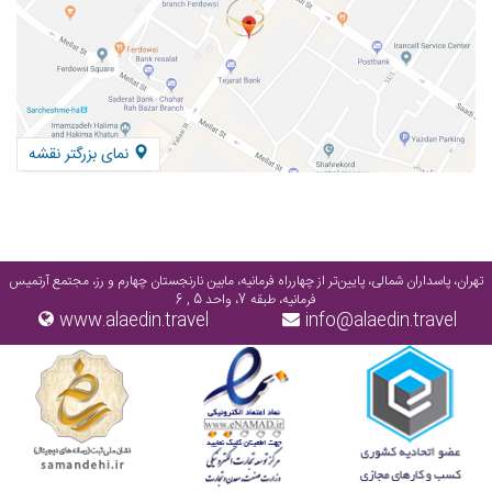
نمای بزرگتر نقشه
تهران، پاسداران شمالی، پایین‌تر از چهارراه فرمانیه، مابین نارنجستان چهارم و رز، مجتمع آرتمیس
فرمانیه، طبقه 7، واحد 5 , 6
www.alaedin.travel
info@alaedin.travel