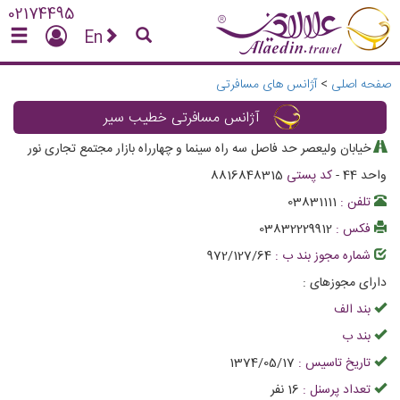
02174495
En
صفحه اصلی
>
آژانس های مسافرتی
آژانس مسافرتی خطیب سیر
خیابان ولیعصر حد فاصل سه راه سینما و چهارراه بازار مجتمع تجاری نور
واحد 44
-
کد پستی
8816848315
تلفن :
03831111
فکس :
03832229912
شماره مجوز بند ب :
972/127/64
دارای مجوزهای :
بند الف
بند ب
تاریخ تاسیس :
1374/05/17
تعداد پرسنل :
16
نفر