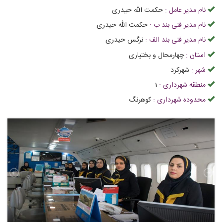
نام مدیر عامل :
حکمت الله حیدری
نام مدیر فنی بند ب :
حکمت الله حیدری
نام مدیر فنی بند الف :
نرگس حیدری
استان :
چهارمحال و بختیاری
شهر :
شهرکرد
منطقه شهرداری :
1
محدوده شهرداری :
کوهرنگ
تراول
آژانس مسافرتی خطیب سیر | علاءالدین تراول