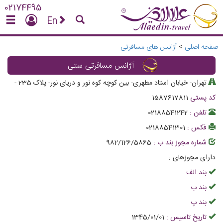
02174495
En
صفحه اصلی
>
آژانس های مسافرتی
آژانس مسافرتی ستی
تهران- خیابان استاد مطهری- بین کوچه کوه نور و دریای نور- پلاک 235
-
کد پستی
1587617811
تلفن :
02188541242
فکس :
02188541301
شماره مجوز بند ب :
982/126/5865
دارای مجوزهای :
بند الف
بند ب
بند پ
تاریخ تاسیس :
1345/01/01