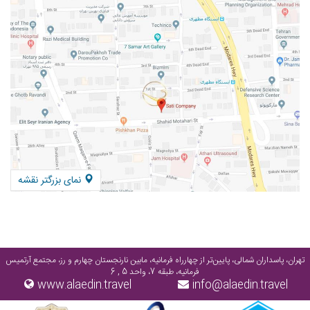
نمای بزرگتر نقشه
تهران، پاسداران شمالی، پایین‌تر از چهارراه فرمانیه، مابین نارنجستان چهارم و رز، مجتمع آرتمیس
فرمانیه، طبقه 7، واحد 5 , 6
www.alaedin.travel
info@alaedin.travel