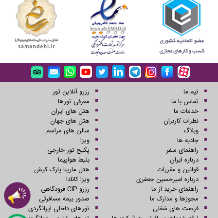
تیم ما
رزرو آنلاین تور
تماس با ما
معرفی تورها
خدمات ما
هتل های ایران
نظرات کاربران
هتل های جهان
وبلاگ
سالن های مراسم
جاذبه ها
ویزا
راهنمای سفر
پکیج تور خارجی
درباره ایران
بلیط هواپیما
قوانین و مقررات
هتل مارینا پارک کیش
درباره امیرحسین جعفری
ویزا کانادا
راهنمای خرید از ما
رزرو CIP فرودگاهی
مجوزها و مدارک ما
صدور بیمه مسافرتی
فرصت های شغلی
تورهای داخلی ایرانگردی