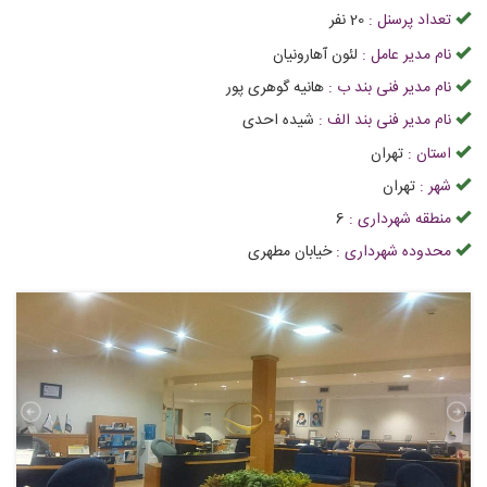
تعداد پرسنل :
20
نفر
نام مدیر عامل :
لئون آهارونیان
نام مدیر فنی بند ب :
هانیه گوهری پور
نام مدیر فنی بند الف :
شیده احدی
استان :
تهران
شهر :
تهران
منطقه شهرداری :
6
محدوده شهرداری :
خیابان مطهری
تراول
آژانس مسافرتی ستی | علاءالدین تراول