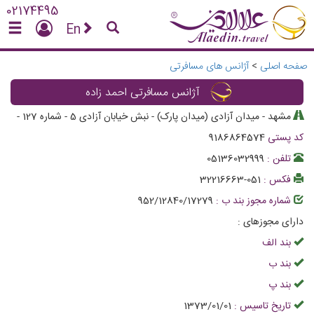
02174495
En
صفحه اصلی
>
آژانس های مسافرتی
آژانس مسافرتی احمد زاده
مشهد - میدان آزادی (میدان پارک) - نبش خیابان آزادی 5 - شماره 127
-
کد پستی
9186864574
تلفن :
05136032999
فکس :
051-32216663
شماره مجوز بند ب :
952/12840/17279
دارای مجوزهای :
بند الف
بند ب
بند پ
تاریخ تاسیس :
1373/01/01