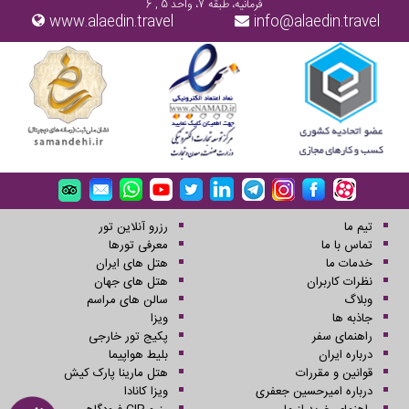
فرمانیه، طبقه 7، واحد 5 , 6
www.alaedin.travel
info@alaedin.travel
تیم ما
رزرو آنلاین تور
تماس با ما
معرفی تورها
خدمات ما
هتل های ایران
نظرات کاربران
هتل های جهان
وبلاگ
سالن های مراسم
جاذبه ها
ویزا
راهنمای سفر
پکیج تور خارجی
درباره ایران
بلیط هواپیما
قوانین و مقررات
هتل مارینا پارک کیش
درباره امیرحسین جعفری
ویزا کانادا