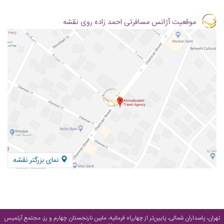
موقعیت آژانس مسافرتی احمد زاده روی نقشه
نمای بزرگتر نقشه
تهران، پاسداران شمالی، پایین‌تر از چهارراه فرمانیه، مابین نارنجستان چهارم و رز، مجتمع آرتمیس