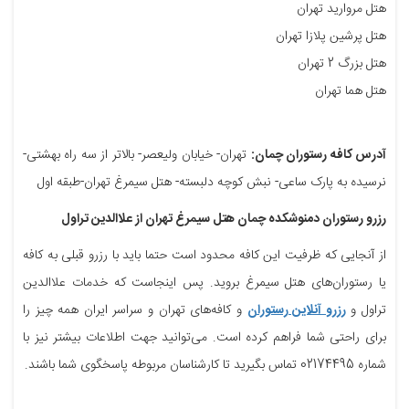
هتل مروارید تهران
هتل پرشین پلازا تهران
هتل بزرگ 2 تهران
هتل هما تهران
آدرس کافه رستوران چمان:
تهران- خیابان ولیعصر- بالاتر از سه راه بهشتی-
نرسیده به پارک ساعی- نبش کوچه دلبسته- هتل سیمرغ تهران-طبقه اول
رزرو رستوران دمنوشکده چمان هتل سیمرغ تهران از علاالدین تراول
از آنجایی که ظرفیت این کافه محدود است حتما باید با رزرو قبلی به کافه
یا رستوران‌های هتل سیمرغ بروید. پس اینجاست که خدمات علاالدین
تراول و
رزرو آنلاین رستوران
و کافه‌‌های تهران و سراسر ایران همه چیز را
برای راحتی شما فراهم کرده است. می‌توانید جهت اطلاعات بیشتر نیز با
شماره 02174495 تماس بگیرید تا کارشناسان مربوطه پاسخگوی شما باشند.