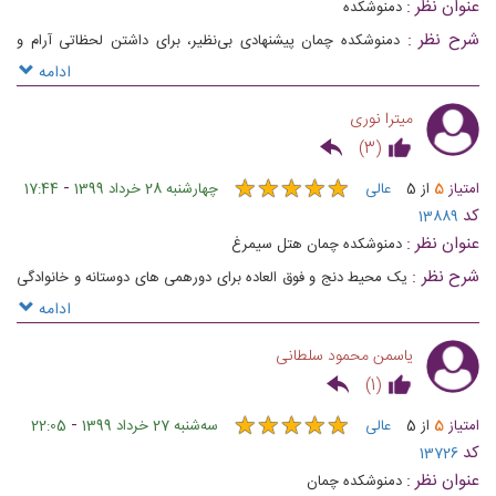
عنوان نظر :
دمنوشکده
شرح نظر :
دمنوشکده چمان پیشنهادی بی‌نظیر، برای داشتن لحظاتی آرام و
بی‌دغدغه، در کنار عزیزانتان است تا از طعم‌های بی‌نظیر نوشیدنی‌ها و
ادامه
دمنوش‌هایش لذت کامل را ببرید.‌ شما را به یک فنجان آرامش در دمنوشکده
میترا نوری
چمان دعوت می‌کنیم.‌
)
3
(
★
★
★
★
★
★
★
★
★
★
-
امتیاز
5
از
5
عالی
چهارشنبه 28 خرداد 1399
17:44
کد
13889
عنوان نظر :
دمنوشکده چمان هتل سیمرغ
شرح نظر :
یک محیط دنج و فوق العاده برای دورهمی های دوستانه و خانوادگی
و لذت بردن
ادامه
یاسمن محمود سلطانی
)
1
(
★
★
★
★
★
★
★
★
★
★
-
امتیاز
5
از
5
عالی
ﺳﻪشنبه 27 خرداد 1399
22:05
کد
13726
عنوان نظر :
دمنوشکده چمان