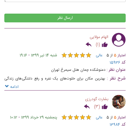
ارسال نظر
الهام مولایی
)
1
(
★
★
★
★
★
★
★
★
★
★
-
امتیاز
5
از
5
عالی
شنبه 14 تیر 1399
19:16
کد
15936
عنوان نظر :
دمنوشکده چمان هتل سیمرغ تهران
شرح نظر :
بهترین مکان برای خلوت‌های یک نفره و رفع دلتنگی‌های زندگی
روزمره
ادامه
بشارت گودرزی
)
3
(
★
★
★
★
★
★
★
★
★
★
-
امتیاز
5
از
5
عالی
پنجشنبه 29 خرداد 1399
10:12
کد
13984