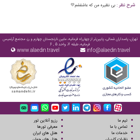
شرح نظر :
بی نظیره من که عاشقشم💛
تهران، پاسداران شمالی، پایین‌تر از چهارراه فرمانیه، مابین نارنجستان چهارم و رز، مجتمع آرتمیس
فرمانیه، طبقه 7، واحد 5 , 6
www.alaedin.travel
info@alaedin.travel
تیم ما
رزرو آنلاین تور
تماس با ما
معرفی تورها
خدمات ما
هتل های ایران
نظرات کاربران
هتل های جهان