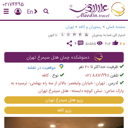
02174495
En
صفحه اصلی
>
رستوران و کافه
>
تهران
★
★
★
★
★
★
★
★
★
★
1
2
3
4
5
امتیاز کلی شما به رستوران
تا کنون
4
50585
706
4.8
دمنوشکده چمان هتل سیمرغ تهران
ظرفیت حداکثر تا
20
نفر
موقعیت در نقشه
تلفن
021 88719911
نوع :
كافه
آدرس :
تهران- خیابان ولیعصر- بالاتر از سه راه بهشتی- نرسیده به
پارک ساعی- نبش کوچه دلبسته- هتل سیمرغ تهران
رزرو هتل سیمرغ تهران
رزرو كافه
vious
Next