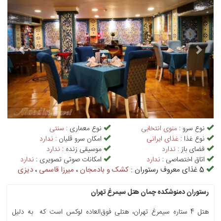
نوع سرو :
منوی انتخابی
نوع معماری :
سنتی
نوع غذا :
غذای ایرانی
امکان سرو قلیان :
ندارد
فضای باز :
ندارد
موسیقی زنده :
ندارد
اتاق اختصاصی :
ندارد
امکانات صوتی تصویری :
ندارد
5 غذای معروف رستوران :
کشک و بادمجان
،
میرزا قاسمی
،
دیزی
رستوران دمنوشکده چمان هتل سیمرغ تهران
هتل 4 ستاره سیمرغ تهران، هتلی فوق‌العاده لوکس است که به دلیل