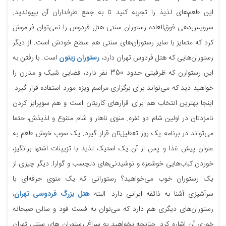
این طعم‌های لذیذ را تجربه کنید تا به جمع طرفداران آن بپیوندید.
سرویس‌دهی فوق‌العاده رستوران سنتی هتل فردوس را نمی‌توان فراموش
کرد که متمایز با سایر رستوران‌های سنتی هم سطح خودش است. از دیگر
رستوران‌هایی که هتل فردوس تهران دارد،
رستوران زیتون
است. با رفتن به
این رستوارن که ظرفیتی حدود 350 نفر دارد، فضایی شیک و مدرن را
خواهید دید که می‌تواند برای برگزاری مراسم ویژه مورد استفاده قرار گیرد.
اینجا بهترین انتخاب هم برای قرارهای کاریتان است و هم سوپرایز کردن
نامزدتان در اولین شام دو نفره. منوی ناهار و شام متنوع و لذیذش، حتما
می‌تواند در برنامه یک روز تعطیل‌تان قرار گیرد. یک سوپ خوش طعم به
عنوان پیش غذا و پس از آن یک استیک لذیذ با تزیینات اشتها‌ برانگیز،
خوردن کباب‌هایی خوشمزه و نوشیدنی‌های دلچسب و گوارا. دیگر چیزی از
یک رستوران خوب می‌خواهید؟ رستورانی که یک منوی حرفه‌ای با
سرآشپزی آشنا به ذائقه ایرانی دارد. البته
هتل بزرگ فردوسی تهران
،
رستوران‌های دیگری هم دارد که می‌توان به فست فود و سالن صبحانه‌
خوری آن اشاره کرد. چنانچه بخواهید به سراغ رستوران های سنتی تهران