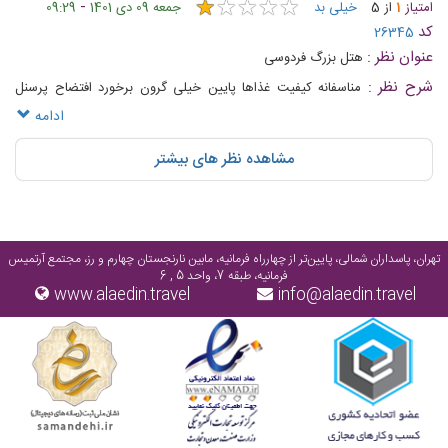
★
★
★
★
★
★
★
★
★
★
-
امتیاز
1
از
5
خیلی بد
جمعه 09 دی 1401
09:29
کد
26345
عنوان نظر :
هتل بزرگ فردوسی
شرح نظر :
مناسفانه کیفیت غذاها پایین خیلی گرون برخورد افتضاح پرسنل
مدیریت ضعیف واقعا افتضاح برخورد طلبکارانه مالک هتل
ادامه
مشاهده نظر های بیشتر
تهران، پاسداران شمالی، پایین‌تر از چهارراه فرمانیه، مابین نارنجستان چهارم و رز، مجتمع آرتمیس
فرمانیه، طبقه 7، واحد 5 , 6
www.alaedin.travel
info@alaedin.travel