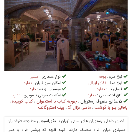
نوع سرو :
بوفه
نوع معماری :
سنتی
نوع غذا :
غذای ایرانی
امکان سرو قلیان :
ندارد
فضای باز :
ندارد
موسیقی زنده :
دارد
اتاق اختصاصی :
ندارد
امکانات صوتی تصویری :
ندارد
5 غذای معروف رستوران :
جوجه کباب با استخوان
،
کباب کوبیده
،
باقالی پلو با گوشت
،
ماهی قزال آلا
،
بیف استروگانف
فضای داخلی رستوران ‌های سنتی تهران با دکوراسیونی متفاوت، طرفداران
بسیاری میان افراد مختلف دارند. البته آنچه که بیشتر افراد و حتی