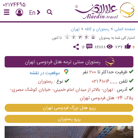
02174495
En
صفحه اصلی
>
رستوران و کافه
>
تهران
★
★
★
★
★
★
★
★
★
★
1
2
3
4
5
امتیاز کلی شما به رستوران
تا کنون
16
84878
737
4
رستوران سنتی ترمه هتل فردوسی تهران
ظرفیت حداکثر تا
200
نفر
موقعیت در نقشه
تلفن
021 61016___
نوع :
رستوران
آدرس :
تهران- بالاتر از میدان امام خمینی- خیابان کوشک مصری-
پلاک 24- هتل فردوسی تهران
رزرو هتل بزرگ فردوسی تهران
رزرو رستوران
vious
Next