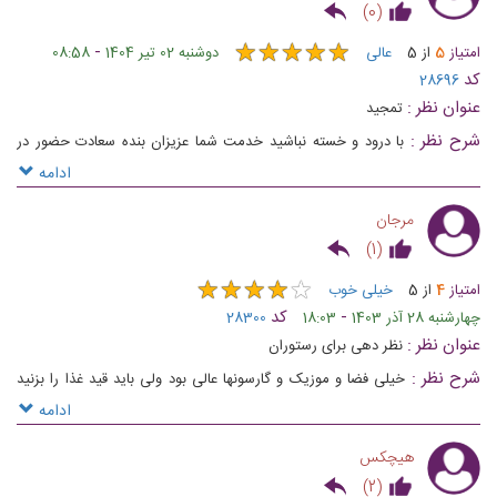
)
0
(
★
★
★
★
★
★
★
★
★
★
-
امتیاز
5
از
5
عالی
دوشنبه 02 تیر 1404
08:58
کد
28696
عنوان نظر :
تمجید
شرح نظر :
با درود و خسته نباشید خدمت شما عزیزان بنده سعادت حضور در
رستوران شما رو داشتم بسیار عالی و خاطره انگیز بود موفق و پیروز باشید
ادامه
مرجان
)
1
(
★
★
★
★
★
★
★
★
★
★
امتیاز
4
از
5
خیلی خوب
-
کد
چهارشنبه 28 آذر 1403
18:03
28300
عنوان نظر :
نظر دهی برای رستوران
شرح نظر :
خیلی فضا و موزیک و گارسونها عالی بود ولی باید قید غذا را بزنید
کیفیت غذا خیلی خیلی پایین و بد
ادامه
هیچکس
)
2
(