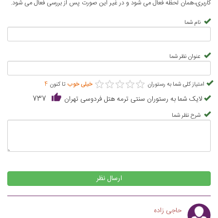
کاربری،همان لحظه فعال می شود و در غیر این صورت پس از بررسی فعال می شود.
نام شما
عنوان نظر شما
★
★
★
★
★
★
★
★
★
★
امتیاز کلی شما به رستوران
خیلی خوب
تا کنون
4
لایک شما به رستوران سنتی ترمه هتل فردوسی تهران
737
شرح نظر شما
ارسال نظر
حاجی زاده