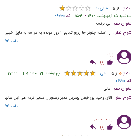
★
★
★
★
★
★
★
★
★
★
امتیاز
1
از
5
خیلی بد
-
کد
ﺳﻪشنبه 05 اردیبهشت 1402
15:41
26720
عنوان نظر :
بی برنامه
شرح نظر :
از ۲هفته جلوتر جا رزرو کردیم ۲ روز مونده به مراسم به دلیل خیلی
خیلی مسخره کنسل کردن و گفتن جای دیگه رزو کنید واقعا متاسفم برا مدیریت
ادامه
افتضاح
پریسا
)
1
(
★
★
★
★
★
★
★
★
★
★
-
امتیاز
5
از
5
عالی
چهارشنبه 24 اسفند 1401
17:23
کد
26600
عنوان نظر :
عالی
شرح نظر :
آقای وحید پور فیض بهترین مدیر رستوران سنتی ترمه طی این سالها
هستند . براشون آرزوی تنی سالم و دلی شاد دارم و امیدوارم بیش از پیش
ادامه
بدرخشند و همواره در اوج باشند .
وحید رحیمی
)
1
(