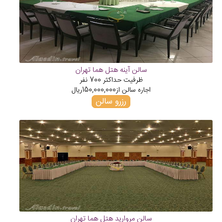
سالن آینه هتل هما تهران
ظرفیت حداکثر
700
نفر
اجاره سالن از
150,000,000
ریال
رزرو سالن
سالن مروارید هتل هما تهران