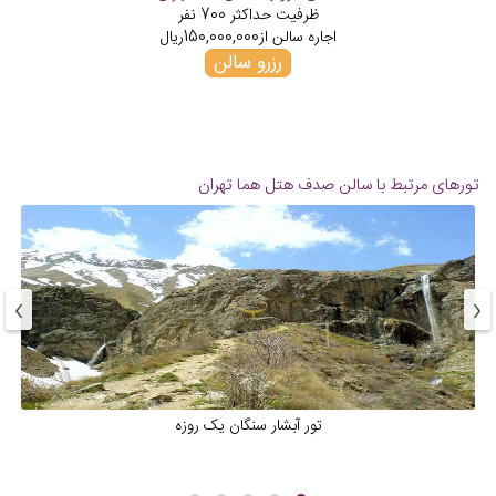
ظرفیت حداکثر
700
نفر
اجاره سالن از
150,000,000
ریال
رزرو سالن
تورهای مرتبط با سالن صدف هتل هما تهران
›
‹
تور آبشار سنگان یک روزه