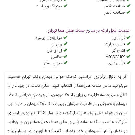
همایش و سمینار
کارگاه آموزشی
ضیافت شام
میتینگ و جلسه
ضیافت ناهار
خدمات قابل ارائه در سالن صدف هتل هما تهران
گل آرایی
میکروفون بیسیم
فیلیپ چارت
رول آپ
اشاره گر
ال ای دی
Presenter
عکاسی
فیلمبرداری
میز رجیستر
اگر به دنبال برگزاری مراسمی کوچک حوالی میدان ونک تهران هستید،
می‌توانید سالن صدف هتل هما را انتخاب کنید. سالن صدف در چیدمان U
شکل و میز جلسه قابلیت پذیرایی از 70 میهمان، در چیدمان ضیافتی تا 180
میهمان و همچنین در ظرفیت سینمایی بین 100 تا 200 میهمان را دارد. این
سالن در طبقه منفی یک هتل قرار گرفته و در سال 1396 نیز مورد بازسازی
قرار گرفته است. ناگفته نماند با رزرو سالن صدف هتل هما تهران می‌توانید
در فضایی آرام از میهمانان خود پذیرایی کنید که با نورپردازی بسیار زیبا و