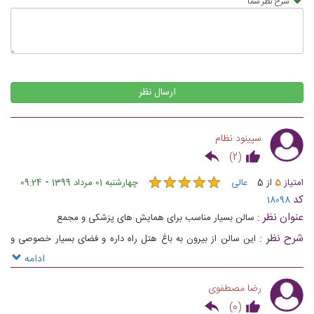
شرح نظر شما
ارسال نظر
سپینود نظام
)
2
(
★
★
★
★
★
★
★
★
★
★
-
امتیاز
5
از
5
عالی
چهارشنبه 01 مرداد 1399
09:24
کد
18098
عنوان نظر :
سالن بسیار مناسب برای همایش های پزشکی و مجمع
شرح نظر :
این سالن از بیرون به باغ هتل راه داره و فضای بسیار خصوصی و
خوبی داره ضمن اینکه اگر مهمانهای شما بخوان از فضای کنار استخر و فضای سبز
ادامه
استفاده کنن سالن مناسبیه
رضا مصطفوی
)
0
(