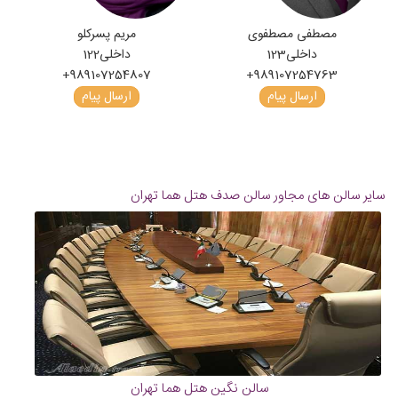
مصطفی مصطفوی
مریم پسرکلو
داخلی
123
داخلی
122
+989107254807
+989107254763
ارسال پیام
ارسال پیام
سایر سالن های مجاور سالن صدف هتل هما تهران
سالن نگین هتل هما تهران