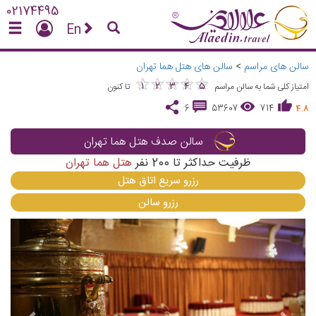
02174495
En
سالن های مراسم
>
سالن های هتل هما تهران
★
★
★
★
★
★
★
★
★
★
1
2
3
4
5
امتیاز کلی شما به سالن مراسم
تا کنون
6
53607
714
4.8
سالن صدف هتل هما تهران
ظرفیت حداکثر تا
200
نفر
هتل هما تهران
رزرو سریع اتاق هتل
رزرو سالن
vious
Next