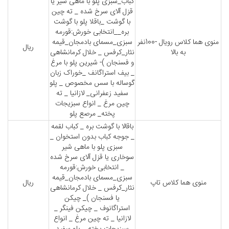
کباب_سبزی پلو با ماهی شیر یا
قزل آلای سرخ شده _ ته چین
با گوشت _باقلا پلو با گوشت
بره__انتخابی خورش:قورمه
منوی هما کلاس رویال -100نفر
سبزی_مسمای بادمجان_قیمه
ریال
به بالا
نثار_کرفس _ خلال کرمانشاهی
و فسنجان )- شیرین پلو با مرغ
_ بیف استراگانف _خوراک زبان
گوساله با سس مخصوص _ پلو
سفید زعفرانی_ لازانیا _ ته
چین مرغ _ انواع سبزیجات
پخته_ مرصع پلو
باقالا با گوشت بره _ کباب لقمه
_ جوجه کباب بدون استخوان _
سبزی پلو با ماهی شیر
سوخاری یا قزل آلای سرخ شده
_ انتخابی خورش:قورمه
سبزی_مسمای بادمجان_قیمه
منوی هما کلاس تاپ
ریال
نثار_کرفس _ خلال کرمانشاهی
یا فسنجان )_ چیکن
استراگانوف _ چیکن فینگر _
لازانیا _ ته چین مرغ _ انواع