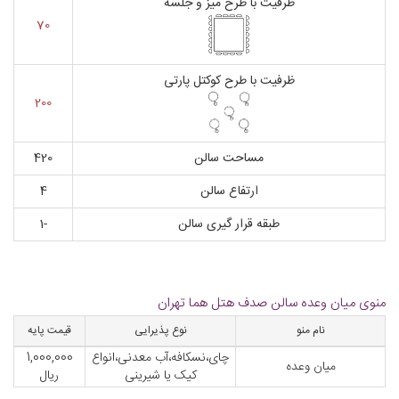
ظرفیت با طرح میز و جلسه
70
ظرفیت با طرح کوکتل پارتی
200
مساحت سالن
420
ارتفاع سالن
4
طبقه قرار گیری سالن
-1
منوی میان وعده سالن صدف هتل هما تهران
نام منو
نوع پذیرایی
قیمت پایه
چای،نسکافه،آب معدنی،انواع
1,000,000
میان وعده
کیک یا شیرینی
ریال