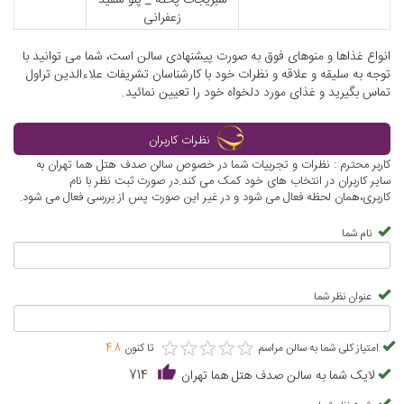
سبزیجات پخته _ پلو سفید
زعفرانی
انواع غذاها و منوهای فوق به صورت پیشنهادی سالن است، شما می توانید با
توجه به سلیقه و علاقه و نظرات خود با کارشناسان تشریفات علاءالدین تراول
تماس بگیرید و غذای مورد دلخواه خود را تعیین نمائید.
نظرات کاربران
کاربر محترم : نظرات و تجربیات شما در خصوص سالن صدف هتل هما تهران به
سایر کاربران در انتخاب های خود کمک می کند.در صورت ثبت نظر با نام
کاربری،همان لحظه فعال می شود و در غیر این صورت پس از بررسی فعال می شود.
نام شما
عنوان نظر شما
★
★
★
★
★
★
★
★
★
★
امتیاز کلی شما به سالن مراسم
تا کنون
4.8
لایک شما به سالن صدف هتل هما تهران
714