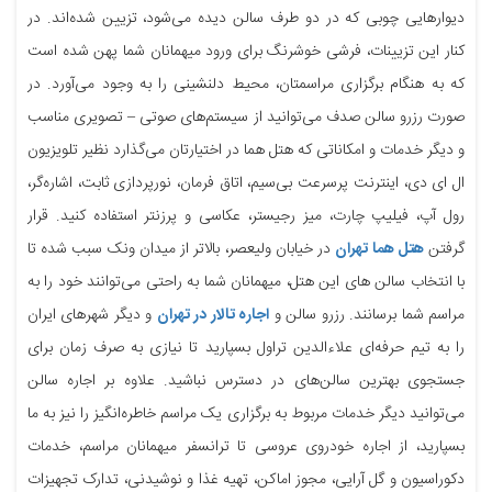
دیوارهایی چوبی که در دو طرف سالن دیده می‌شود، تزیین شده‌اند. در
کنار این تزیینات، فرشی خوشرنگ برای ورود میهمانان شما پهن شده است
که به هنگام برگزاری مراسمتان، محیط دلنشینی را به وجود می‌آورد. در
صورت رزرو سالن صدف می‌توانید از سیستم‌های صوتی – تصویری مناسب
و دیگر خدمات و امکاناتی که هتل هما در اختیارتان می‌گذارد نظیر تلویزیون
ال ای دی، اینترنت پرسرعت بی‌سیم، اتاق فرمان، نورپردازی ثابت، اشاره‌گر،
رول آپ، فیلیپ چارت، میز رجیستر، عکاسی و پرزنتر استفاده کنید. قرار
گرفتن
هتل هما تهران
در خیابان ولیعصر، بالاتر از میدان ونک سبب شده تا
با انتخاب سالن های این هتل، میهمانان شما به راحتی می‌توانند خود را به
مراسم شما برسانند. رزرو سالن و
اجاره تالار در تهران
و دیگر شهرهای ایران
را به تیم حرفه‌ای علاءالدین تراول بسپارید تا نیازی به صرف زمان برای
جستجوی بهترین سالن‌های در دسترس نباشید. علاوه بر اجاره سالن
می‌توانید دیگر خدمات مربوط به برگزاری یک مراسم خاطره‌انگیز را نیز به ما
بسپارید، از اجاره خودروی عروسی تا ترانسفر میهمانان مراسم، خدمات
دکوراسیون و گل آرایی، مجوز اماکن، تهیه غذا و نوشیدنی، تدارک تجهیزات