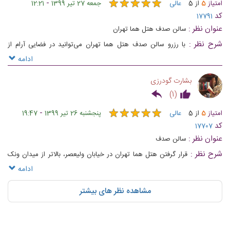
★
★
★
★
★
★
★
★
★
★
-
امتیاز
5
از
5
عالی
جمعه 27 تیر 1399
12:21
کد
17791
عنوان نظر :
سالن صدف هتل هما تهران
شرح نظر :
با رزرو سالن صدف هتل هما تهران می‌توانید در فضایی آرام از
میهمانان خود پذیرایی کنید که با نورپردازی بسیار زیبا و دیوارهایی چوبی که در
ادامه
دو طرف سالن دیده می‌شود، تزیین شده‌اند
بشارت گودرزی
)
1
(
★
★
★
★
★
★
★
★
★
★
-
امتیاز
5
از
5
عالی
پنجشنبه 26 تیر 1399
19:47
کد
17707
عنوان نظر :
سالن صدف
شرح نظر :
قرار گرفتن هتل هما تهران در خیابان ولیعصر، بالاتر از میدان ونک
سبب شده تا با انتخاب سالن های این هتل، میهمانان شما به راحتی می‌توانند
ادامه
خود را به مراسم شما برسانند.
مشاهده نظر های بیشتر