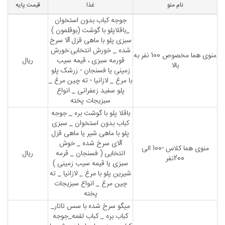
نام منو
غذا
قیمت پایه
جوجه کباب بدون استخوان
_باقلاپلو با گوشت (بوقلمون )
سبزی پلو با ماهی قزل آلا سرخ
شده _ خورش انتخابی:خورش
منوی هما مخصوص 100 نفر به
قورمه سبزی ، قیمه سیب
ریال
بالا
زمینی یا فسنجان - زرشک پلو
با مرغ _ لازانیا - ته چین مرغ _
پلو سفید زعفرانی _ انواع
سبزیجات پخته
باقلا پلو با گوشت بره _ جوجه
کباب بدون استخوان _ سبزی
پلو با ماهی شیر یا ماهی قزل
آلای سرخ شده _ خوش
منوی هما کلاس -100 الی
انتخابی ( فسنجان _ قرمه
ریال
200نفر
سبزی یا قیمه سیب زمینی )
شیرین پلو با مرغ _ لازانیا _ ته
چین مرغ _ انواع سبزیجات
پخته
میگو سرخ شده با سس تاتار_
کباب بره _ کباب لقمه_جوجه