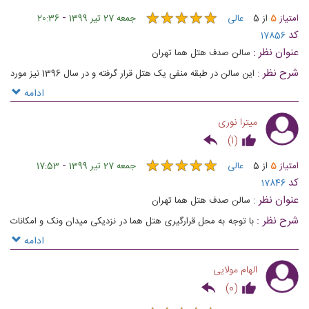
★
★
★
★
★
★
★
★
★
★
-
امتیاز
5
از
5
عالی
جمعه 27 تیر 1399
20:36
کد
17856
عنوان نظر :
سالن صدف هتل هما تهران
شرح نظر :
این سالن در طبقه منفی یک هتل قرار گرفته و در سال 1396 نیز مورد
بازسازی قرار گرفته است. ناگفته نماند با رزرو سالن صدف هتل هما تهران
ادامه
می‌توانید در فضایی آرام از میهمانان خود پذیرایی کنید
میترا نوری
)
1
(
★
★
★
★
★
★
★
★
★
★
-
امتیاز
5
از
5
عالی
جمعه 27 تیر 1399
17:53
کد
17846
عنوان نظر :
سالن صدف هتل هما تهران
شرح نظر :
با توجه به محل قرارگیری هتل هما در نزدیکی میدان ونک و امکانات
جانبی ای که هتل در ختیارتون میذاره این سالن میتونه انتخاب مناسبی برای
ادامه
انواع مراسم های شما باشه 👍
الهام مولایی
)
0
(