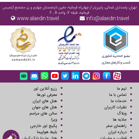
تهران، پاسداران شمالی، پایین‌تر از چهارراه فرمانیه، مابین نارنجستان چهارم و رز، مجتمع آرتمیس
فرمانیه، طبقه 7، واحد 5 , 6
www.alaedin.travel
info@alaedin.travel
تیم ما
رزرو آنلاین تور
تماس با ما
معرفی تورها
خدمات ما
هتل های ایران
نظرات کاربران
هتل های جهان
وبلاگ
سالن های مراسم
جاذبه ها
ویزا
راهنمای سفر
پکیج تور خارجی
درباره ایران
بلیط هواپیما
قوانین و مقررات
هتل مارینا پارک کیش