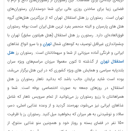
گزینه‌ی ایده‌آلی برای شماست. این رستوران از رستوران‌های دنج و آرام با
فضایی زیبا برای ساختن روزی عالی برای شما دوستداران رستوران‌های
تهران است. رستوران رز هتل استقلال تهران که از بزرگترین هتل‌های گروه
هتل های پارسیان و البته منحصر بفرد ترین هتل ایران است بوفه رستوران
فوق‌العاده‌ای دارد. رستورن رز هتل استقلال (هتل هیلتون سابق) تهران با
چشم‌اندازی غیرقابل توصیف به کوه‌های شمال
تهران
و با سرو انواع غذاهای
ایرانی و فرنگی آماده میزبانی از شما و میهمانانتان است. رستوران رز
هتل
استقلال تهران
از گذشته تا کنون معمولا میزبان مراسم‌های ویژه سران
بلندپایه سیاسی و همایش های ویژه کشوری که در این هتل برگزار می‌شد،
بوده است شاید برایتان جالب باشد که بدانید ناهار رستوران رز هتل
استقلال، در روزهای جمعه به صورت اختصاصی بوفه است. شما و
همراهانتان با رزرو رستوران رز می‌توانید از تمام سرویس ناهار که شامل
غذاهای ایرانی نیز می‌شود، بهره‌مند گردید و از وعده غذایی اصلی، دسر،
سالاد و نوشیدنی به هر میزان که بخواهید میل کنید. رستوران رز با ظرفیت
150 نفر در فضای بسته و روباز خود و همچنین منو غذایی متنوع، از