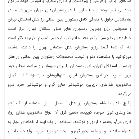
غذاهای ایرانی و فرنگی و بهره‌مندی از کادری مجرب و آموزش دیده در نوع
خود بی‌نظیر بوده و حرف اول را در رستوران‌های تهران می‌زند. ما در
علاءالدین تراول با معرفی کامل رستوران بین المللی رز هتل استقلال تهران
و همچنین رزرو بهترین رستوران های هتل استقلال تهران قرار است
خاطره‌های دلچسبی را در دفتر خاطراتتان ثبت می‌نماییم. لازم به ذکر است
که اگر شما قصد رزرو رستوران هتل استقلال تهران را داشته باشید،
می‌توانید با مشاهده منو و قیمت محصولات رستوران بین المللی رز هتل
پارسیان استقلال تهران، این رستوران را برای میهمانی و مراسم مجلل خود
رزرو نمایید. در این رستوران انواع اشتهاآورهای خوشمزه، کباب، گریل،
ساندویچ، غذاهای دریایی، نوشیدنی های گرم و نوشیدنی سرد سرو
می‌گردد.
پکیج ناهار یا شام رستوران رز هتل استقلال شامل استفاده از یک آیتم
غذای‌های فوق جوجه، کوبیده، ماهی قزل آلا، انواع ساندویچ، غذای روز،
کاری مرغ، به‌همراه اردور و نوشابه، استفاده از یک آیتم از غذاهای فوق به
همراه سالاد بار و نوشابه، اردور گرم و سرد و دو نوع سوپ، انواع دسر، انواع