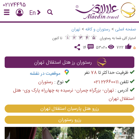
02174495
En
صفحه اصلی
>
رستوران و کافه
>
تهران
★
★
★
★
★
★
★
★
★
★
1
2
3
4
5
امتیاز کلی شما به رستوران
تا کنون
14
53020
722
5
رستوران رز هتل استقلال تهران
ظرفیت حداکثر تا
78
نفر
موقعیت در نقشه
تلفن
021 22660011
نوع :
رستوران
آدرس :
تهران- بزرگراه چمران- نرسیده به چهارراه پارک وی- هتل
استقلال تهران
رزرو هتل پارسیان استقلال تهران
رزرو رستوران
vious
Next