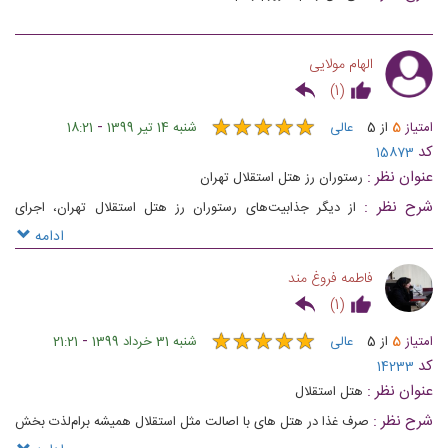
الهام مولایی
)
1
(
★
★
★
★
★
★
★
★
★
★
-
امتیاز
5
از
5
عالی
شنبه 14 تیر 1399
18:21
کد
15873
عنوان نظر :
رستوران رز هتل استقلال تهران
شرح نظر :
از دیگر جذابیت‌های رستوران رز هتل استقلال تهران، اجرای
موسیقی زنده است که سهم مهمی در افزایش مشتریان این مجموعه دارد
ادامه
فاطمه فروغ مند
)
1
(
★
★
★
★
★
★
★
★
★
★
-
امتیاز
5
از
5
عالی
شنبه 31 خرداد 1399
21:21
کد
14233
عنوان نظر :
هتل استقلال
شرح نظر :
صرف غذا در هتل های با اصالت مثل استقلال همیشه برام‌لذت بخش
هست