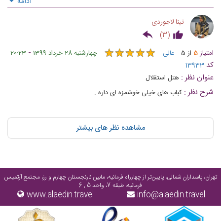
ادامه
تینا لاجوردی
)
3
(
★
★
★
★
★
★
★
★
★
★
-
امتیاز
5
از
5
عالی
چهارشنبه 28 خرداد 1399
20:23
کد
13933
عنوان نظر :
هتل استقلال
شرح نظر :
کباب های خیلی خوشمزه ای داره .
مشاهده نظر های بیشتر
تهران، پاسداران شمالی، پایین‌تر از چهارراه فرمانیه، مابین نارنجستان چهارم و رز، مجتمع آرتمیس
فرمانیه، طبقه 7، واحد 5 , 6
www.alaedin.travel
info@alaedin.travel