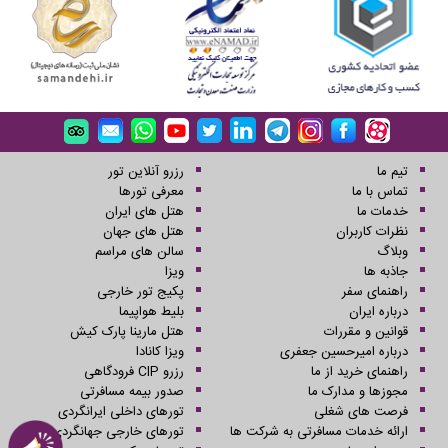
تیم ما
رزرو آنلاین تور
تماس با ما
معرفی تورها
خدمات ما
هتل های ایران
نظرات کاربران
هتل های جهان
وبلاگ
سالن های مراسم
جاذبه ها
ویزا
راهنمای سفر
پکیج تور خارجی
درباره ایران
بلیط هواپیما
قوانین و مقررات
هتل مارینا پارک کیش
درباره امیرحسین جعفری
ویزا کانادا
راهنمای خرید از ما
رزرو CIP فرودگاهی
مجوزها و مدارک ما
صدور بیمه مسافرتی
فرصت های شغلی
تورهای داخلی ایرانگردی
ارائه خدمات مسافرتی به شرکت ها
تورهای خارجی جهانگردی