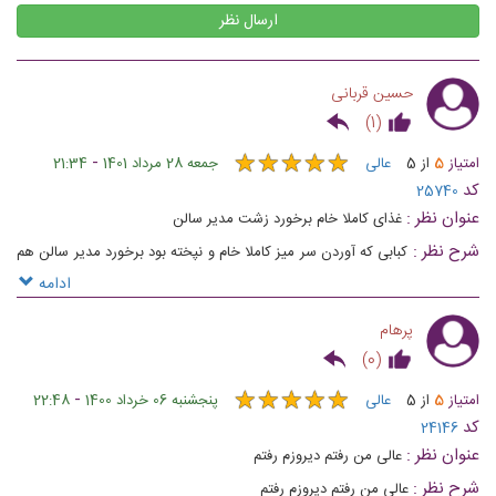
ارسال نظر
حسین قربانی
)
1
(
★
★
★
★
★
★
★
★
★
★
-
امتیاز
5
از
5
عالی
جمعه 28 مرداد 1401
21:34
کد
25740
عنوان نظر :
غذای کاملا خام برخورد زشت مدیر سالن
شرح نظر :
کبابی که آوردن سر میز کاملا خام و نپخته بود برخورد مدیر سالن هم
در جواب اعتراض من بسیار زشت بود متاسفانه
ادامه
پرهام
)
0
(
★
★
★
★
★
★
★
★
★
★
-
امتیاز
5
از
5
عالی
پنجشنبه 06 خرداد 1400
22:48
کد
24146
عنوان نظر :
عالی من رفتم دیروزم رفتم
شرح نظر :
عالی من رفتم دیروزم رفتم