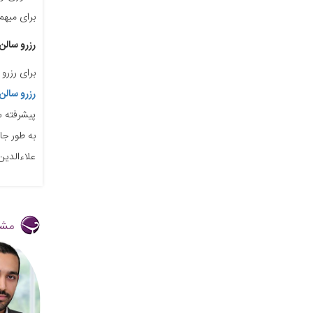
برای میهم
رزرو سالن 
برای رزرو
رزرو سالن
پیشرفته س
به طور جا
علاءالدین
مشا