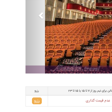
یم روز از 7 تا 15 یا 15 تا 23
رزرو
رزرو
عدم قیمت گذاری