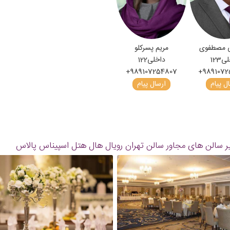
 مصطفوی
مریم پسرکلو
لی
123
داخلی
122
+989107254807
+989107
ل پیام
ارسال پیام
ر سالن های مجاور سالن تهران رویال هال هتل اسپیناس پالاس