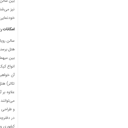
بین سالن‌
نیز می‌شن
خودنمایی 
امکانات ر
سالن رویا
هتل برسند
بین میهما
انواع کیک
آن خواهید
تئاتر) هت
علاوه بر 
می‌توانند
و طراحی ص
در دفترچه
کشوری و ن