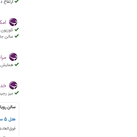
ارتفاع د
امک
تلوزیون LED
سالن جا
مرا
همایش و
خدم
میز رجیس
سالن رویا
هتل 5 ستاره اسپیناس پالاس تهران
فوق‌العاد