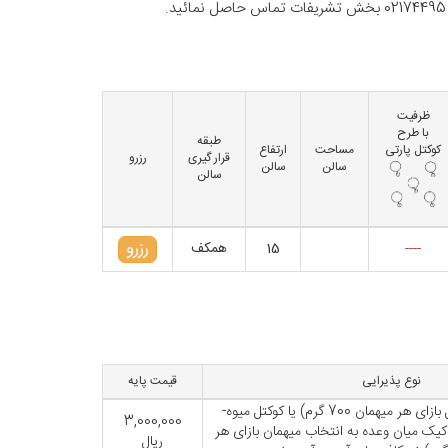
ظرفیت
با طرح
طبقه
کوکتل پارتی
مساحت
ارتفاع
قرار گیری
رزرو
سالن
سالن
سالن
رزرو
----
15
همکف
نوع پذیرایی
قیمت پایه
میوه(5نوع میوه فصل بازای هر میهمان 700 گرم) یا کوکتل میوه-
3,000,000
کیک میان وعده به انتخاب میهمان بازای هر
ریال