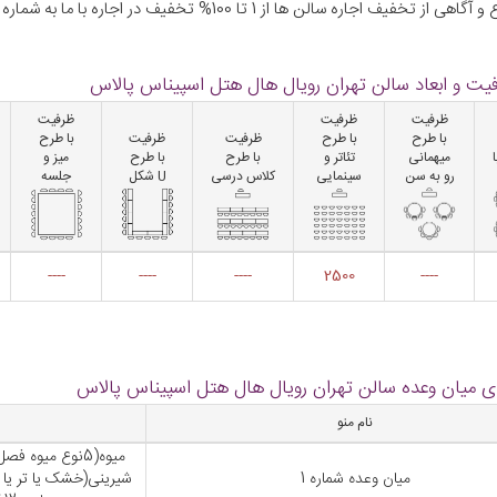
اجاره سالن ها از 1 تا 100% تخفیف در اجاره با ما به شماره 02174495 بخش تشریفات تماس حاصل نمائید.
یت و ابعاد سالن تهران رویال هال هتل اسپیناس پالاس
ظرفیت
ظرفیت
ظرفیت
با طرح
با طرح
ظرفیت
ظرفیت
با طرح
میهمانی
تئاتر و
با طرح
با طرح
میز و
رو به سن
سینمایی
کلاس درسی
U شکل
جلسه
----
----
----
2500
----
ی میان وعده سالن تهران رویال هال هتل اسپیناس پالاس
نام منو
میان وعده شماره 1
شیرینی(خشک یا تر یا 