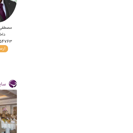
مصطفی
داخ
254763
ارسا
سای