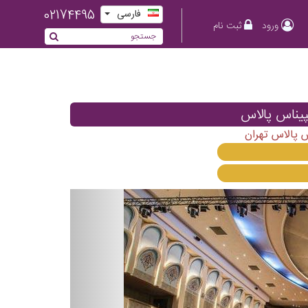
02174495
فارسی
ورود
ثبت نام
پیناس پالاس
 پالاس تهران
Previous