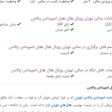
ر ورودی سالن
:
2
متر
وضعیت شیب در سالن
:
دارد
وضعیت ستو
انات سالن تهران رویال هال هتل اسپیناس پالاس
اتاق VIP
سالن غذاخو
نبی
اتاق فرمان
سم قابل برگزاری در سالن تهران رویال هال هتل اسپیناس پالاس
 سمینار
کنسرت
ات قابل ارائه در سالن تهران رویال هال هتل اسپیناس پالاس
تر
استند تابلو راهنما
ل اسپیناس پالاس
که بر فراز تپه‌ای خوش آب و هوا در سعادت آباد واقع
ش‌اش آن را در لیست بهترین
هتل‌های تهران
قرار داده است. یکی از امکانات این 