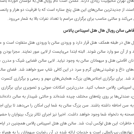
های تهران محبوبیت زیادی دارند. ممکن است نام رویال هال به گوشتان خورده باشد. س
اسند، از جدیدترین سالن‌های این هتل پنج ستاره است که با ظرفیت دو هزار و پانص
می‌کند و سالنی مناسب برای برگزاری مراسم با تعداد نفرات بالا به شمار می‌رود.
فاهی سالن رویال هال هتل اسپیناس پالاس
ل هال در طبقه همکف هتل قرار دارد و ورودی سالن با ورودی هتل متفاوت است و م
 و از آن سو وارد سالن شوند. البته ابتدا می‌بایست از لابی عبور نمایند. مجزا ب
نان اقامتی هتل و میهمانان سالن به وجود نیاید. لابی سالن فضایی شیک و مدرن دار
‌های داغ و نوشیدنی‌های گرم و سرد در این کافی شاپ سرو خواهد شد. فضای سالن
 شد. برای برگزاری اجلاس‌های بزرگ، همایش‌های مهم و رسمی و برگزاری کنسرت م
ل اسپیناس پالاس حساب کنید. مدرن‌ترین امکانات صوتی و تصویری برای برگزاری 
آن، صندلی‌ها بر روی پله‌های مختلف چیده شده‌‌اند و حالتی شیبدار به سالن داده‌اند
 به سن احاطه داشته باشند. سن بزرگ سالن به شما این امکان را می‌دهد تا برای اج
حنه به دلخواه شما وجود خواهد داشت. اخیرا نیز اجرای تئاتر بزرگ بینوایان با حضور
 خاطرات این هتل لوکس ثبت شد. سالن های هتل اسپیناس پالاس همچنین در ایام
هادهای بین‌المللی است و خدمات ارائه شده در آن رضایت میهمانان را به همراه دا