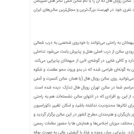
الن رویال هال که آن را با نام سالن آمفی تئاتر هتل اسپیناس
د نفری خود در فهرست بزرگ‌ترین و مجلل‌ترین سالن‌های ایران
یهمانان به راحتی می‌توانند با خودروی شخصی به درب شمالی
ودن ورودی سالن از درب اصلی هتل و پذیرش باعث می‌شود تداخلی
د و کافی شاپی در گوشه‌ی لابی از میهمانان پذیرایی می‌کند.
 به گونه‌ای طراحی شده که در بدو ورود، محو عظمت و شکوه
ی‌توانید روی سالن رویال هال (یا همان سالن کنسرت و آمفی
مراسم شما در سالن تهران رویال هال تدارک دیده شده است.
، از این رو افرادی که در انتهای سالن نشسته‌اند هم به راحتی
رای تئاترها محدودیت نداشته باشید و امکان تغییر دکوراسیون
 بازیگران و هنرمندان مطرح کشور در این سالن برگزار گردید و
 مختلف میزبان اجلاس‌ها و همایش ها با حضور مقامات رسمی
رد. پذیرایی میان وعده و غذا، با کیفیتی عالی به صورت بوفه