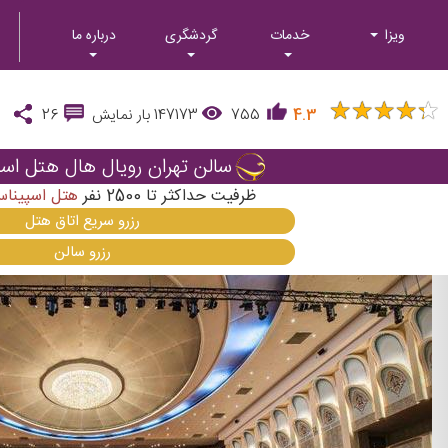
ویزا
خدمات
گردشگری
درباره ما
★
★
★
★
★
★
★
★
★
★
4.3
755
147173
بار نمایش
26
سالن تهران رویال هال هتل اس
ظرفیت حداکثر تا
2500
نفر
هتل اسپیناس
رزرو سریع اتاق هتل
رزرو سالن
Next