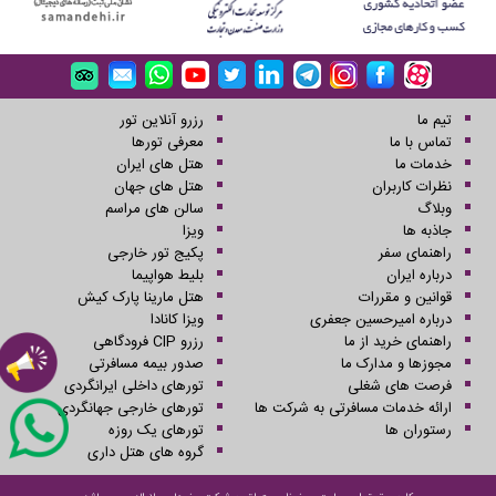
تیم ما
رزرو آنلاین تور
تماس با ما
معرفی تورها
خدمات ما
هتل های ایران
نظرات کاربران
هتل های جهان
وبلاگ
سالن های مراسم
جاذبه ها
ویزا
راهنمای سفر
پکیج تور خارجی
درباره ایران
بلیط هواپیما
قوانین و مقررات
هتل مارینا پارک کیش
درباره امیرحسین جعفری
ویزا کانادا
راهنمای خرید از ما
رزرو CIP فرودگاهی
مجوزها و مدارک ما
صدور بیمه مسافرتی
فرصت های شغلی
تورهای داخلی ایرانگردی
ارائه خدمات مسافرتی به شرکت ها
تورهای خارجی جهانگردی
رستوران ها
تورهای یک روزه
گروه های هتل داری