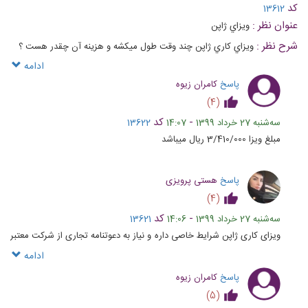
کد
13612
عنوان نظر :
ويزاي ژاپن
شرح نظر :
ويزاي كاري ژاپن چند وقت طول ميكشه و هزينه آن چقدر هست ؟
ادامه
پاسخ
کامران زیوه
)
4
(
-
کد
ﺳﻪشنبه 27 خرداد 1399
14:07
13622
مبلغ ویزا 3/410/000 ریال میباشد
پاسخ
هستی پرویزی
)
4
(
-
کد
ﺳﻪشنبه 27 خرداد 1399
14:06
13621
ویزای کاری ژاپن شرایط خاصی داره و نیاز به دعوتنامه تجاری از شرکت معتبر
در ژاپن هست .
ادامه
پاسخ
کامران زیوه
)
5
(