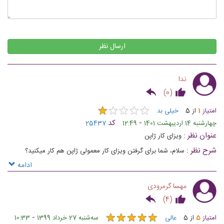
ارسال نظر
ندا
)
0
(
★
★
★
★
★
★
★
★
★
★
امتیاز
1
از
5
خیلی بد
-
کد
چهارشنبه 14 اردیبهشت 1401
12:49
25437
عنوان نظر :
ویزای کار ژاپن
شرح نظر :
سلام، شما برای گرفتن ویزای کار معمولی ژاپن هم کار میکنید؟
ادامه
مهسا گرمرودی
)
4
(
★
★
★
★
★
★
★
★
★
★
-
امتیاز
5
از
5
عالی
ﺳﻪشنبه 27 خرداد 1399
10:33