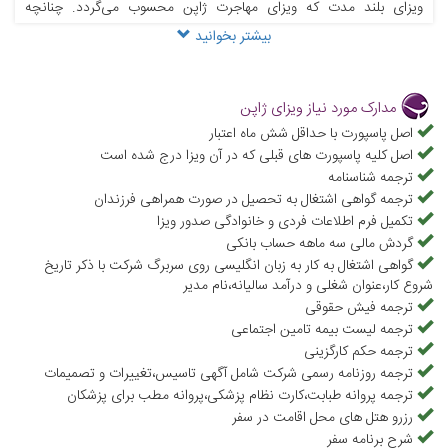
ویزای بلند مدت که ویزای مهاجرت ژاپن محسوب می‌گردد. چنانچه
بیشتر بخوانید
می‌خواهید به صورت کوتاه مدت به این کشور بروید و از دیدنی های ژاپن
بازدید کنید، به ویزای توریستی ژاپن نیاز دارید. برای اخذ ویزای توریستی
ژاپن متقاضیان باید پس از تکمیل مدارک خود به سفارت ژاپن در خیابان
مدارک مورد نیاز ویزای ژاپن
زعفرانیه تهران مراجعه کنند و لازم به ذکر است که این سفارت درخواست
اصل پاسپورت با حداقل شش ماه اعتبار
اصل کلیه پاسپورت های قبلی که در آن ویزا درج شده است
ویزای ژاپن از طریق ایمیل، پست یا فکس را نمی‌پذیرد و فرد متقاضی باید
ترجمه شناسنامه
شخصاً به سفارت مراجعه کند. اگر از خود می‌پرسید چگونه ویزای ژاپن
ترجمه گواهی اشتغال به تحصیل در صورت همراهی فرزندان
بگیریم، همراه ما باشید، علاءالدین تراول در این صفحه اطلاعات کاملی در
تکمیل فرم اطلاعات فردی و خانوادگی صدور ویزا
گردش مالی سه ماهه حساب بانکی
خصوص شرایط ویزای ژاپن برای شما فراهم کرده است و به سؤالات شما در
گواهی اشتغال به کار به زبان انگلیسی روی سربرگ شرکت با ذکر تاریخ
خصوص هزینه ویزای ژاپن، قوانین فرم ویزای ژاپن، شرایط اخذ ویزای
شروع کار،عنوان شغلی و درآمد سالیانه،نام مدیر
ترجمه فیش حقوقی
توریستی ژاپن، شرایط ویزا ژاپن برای ایرانیان، ویزای مهاجرت ژاپن، ویزای
ترجمه لیست بیمه تامین اجتماعی
کار ژاپن و غیره پاسخ می‌دهیم. علاوه بر آن فایل فرم ویزای ژاپن در این
ترجمه حکم کارگزینی
صفحه بارگذاری شده است که به راحتی می‌توانید دانلود کنید و نسبت به
ترجمه روزنامه رسمی شرکت شامل آگهی تاسیس،تغییرات و تصمیمات
ترجمه پروانه طبابت،کارت نظام پزشکی،پروانه مطب برای پزشکان
پر کردن آن اقدام نمایید. مدارک لازم سفارت ژاپن نیز برای اخذ ویزا، در
رزرو هتل های محل اقامت در سفر
این صفحه به صورت موردی ارائه شده است تا به صورت کامل راهنمایی‌تان
شرح برنامه سفر