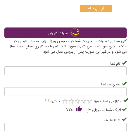
ارسال پیام
نظرات کاربران
کاربر محترم : نظرات و تجربیات شما در خصوص ویزای ژاپن به سایر کاربران در
انتخاب های خود کمک می کند.در صورت ثبت نظر با نام کاربری،همان لحظه فعال
می شود و در غیر این صورت پس از بررسی فعال می شود.
نام شما
عنوان نظر شما
★
★
★
★
★
★
★
★
★
★
امتیاز کلی شما به ویزا
تا کنون
4.9
لایک شما به ویزای ژاپن
720
شرح نظر شما