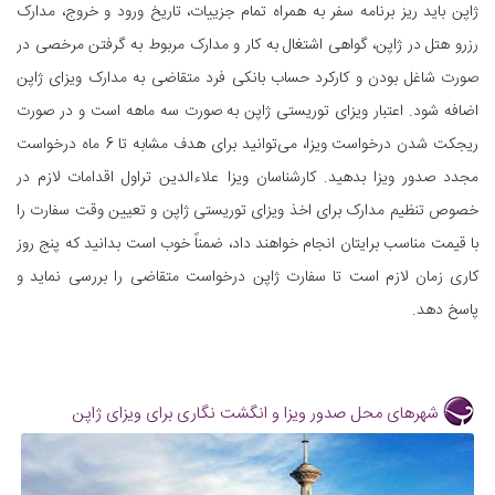
ژاپن باید ریز برنامه سفر به همراه تمام جزییات، تاریخ ورود و خروج، مدارک
رزرو هتل در ژاپن، گواهی اشتغال به کار و مدارک مربوط به گرفتن مرخصی در
صورت شاغل بودن و کارکرد حساب بانکی فرد متقاضی به مدارک ویزای ژاپن
اضافه شود. اعتبار ویزای توریستی ژاپن به صورت سه ماهه است و در صورت
ریجکت شدن درخواست ویزا، می‌توانید برای هدف مشابه تا 6 ماه درخواست
مجدد صدور ویزا بدهید. کارشناسان ویزا علاءالدین تراول اقدامات لازم در
خصوص تنظیم مدارک برای اخذ ویزای توریستی ژاپن و تعیین وقت سفارت را
با قیمت مناسب برایتان انجام خواهند داد، ضمناً خوب است بدانید که پنج روز
کاری زمان لازم است تا سفارت ژاپن درخواست متقاضی را بررسی نماید و
پاسخ دهد.
شهرهای محل صدور ویزا و انگشت نگاری برای ویزای ژاپن