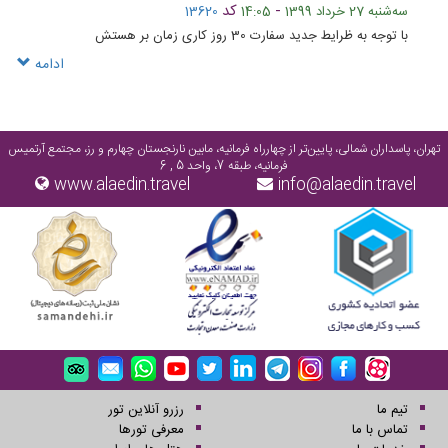
-
کد
ﺳﻪشنبه 27 خرداد 1399
14:05
13620
با توجه به ظرایط جدید سفارت 30 روز کاری زمان بر هستش
ادامه
تهران، پاسداران شمالی، پایین‌تر از چهارراه فرمانیه، مابین نارنجستان چهارم و رز، مجتمع آرتمیس
فرمانیه، طبقه 7، واحد 5 , 6
www.alaedin.travel
info@alaedin.travel
تیم ما
رزرو آنلاین تور
تماس با ما
معرفی تورها