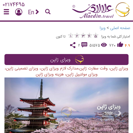
02174495
En
صفحه اصلی
>
ویزا
★
★
★
★
★
★
★
★
★
★
1
2
3
4
5
امتیاز کلی شما به ویزا
تا کنون
2
51575
720
4.9
ویزای ژاپن
ویزای ژاپن، وقت سفارت ژاپن،مدارک لازم ویزای ژاپن، ویزای تضمینی ژاپن،
ویزای مولتیپل ژاپن، هزینه ویزای ژاپن
vious
Next