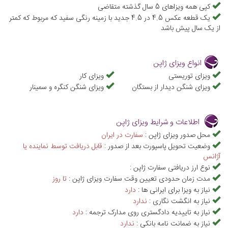
می‌کند. جالب است بدانید که اگر قصد سفر به ژاپن را دارید، به مدارک
کپی همه ویزاهای 5 سال گذشته متقاضی
یک قطعه عکس 4.5 در 4.5 جدید با زمینه رنگی سفید که مربوط که کمتر
قدرتمندی برای سفر نیاز دارید، شما قطعاً باید دو سفر به حوزه شنگن
از یک سال پیش باشد
داشته باشید و اگر این‌چنین نیست ویزای استرالیا یا کانادا یا انگلیس را در
پاسپورت خود داشته باشید و تمامی مدارک اعم از مدارک شغلی تمکن و
انواع ویزای ژاپن
غیره باید به زبان انگلیسی ترجمه شود. پیشنهاد می‌شود برای دقت بیشتر
ویزای توریستی
ویزای کار
در تهیه مدارک و تسریع در مراحل اخذ ویزای ژاپن، کلیه این مراحل را به
ویزای شنگن دیدار از بستگان
ویزای شنگن کنگره و سمینار
یک وکیل یا آژانس های مسافرتی معتبر بسپارید تا احتمال وقوع خطا در
مراحل گرفتن ویزا کاهش یابد و در وقت و زمان خود صرفه‌جویی کنید.
اطلاعات و شرایط ویزای ژاپن
علاءالدین تراول به عنوان معتبرترین مرجع ویزا در ایران کلیه خدمات مورد
محل صدور ویزای ژاپن :
سفارت در ایران
نیاز شما از قبیل تنظیم مدارک لازم ویزای توریستی ژاپن و تعیین وقت
وضعیت تحویل پاسپورت بعد از صدور :
قابل دریافت توسط نماینده یا
آژانس
سفارت را برای شما انجام خواهد داد تا در کمترین زمان ممکن و با قیمتی
نوع ارز دریافتی سفارت ژاپن :
مناسب به نتیجه دلخواهتان برسید.
مدت زمان حدودی تعیین وقت سفارت ویزای ژاپن :
تا روز
نیاز به ویزا برای ایرانی ها :
دارد
نیاز به انگشت نگاری :
ندارد
نیاز به تاییدیه دادگستری روی مدارک ترجمه :
دارد
نیاز به ضمانت نامه بانکی :
ندارد