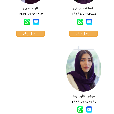
افسانه سلیمانی
الهام رجبی
+989107254802
+989107254801
ارسال پیام
ارسال پیام
مرجان جلیل وند
+989107254790