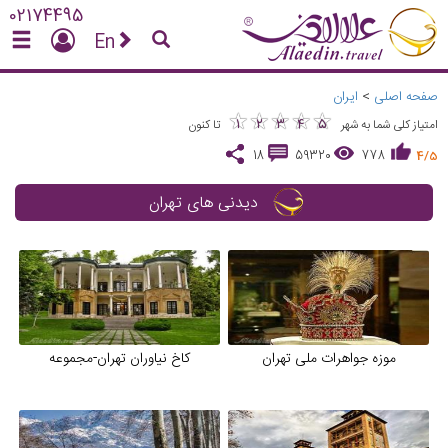
02174495
En
صفحه اصلی
>
ایران
★
★
★
★
★
★
★
★
★
★
1
2
3
4
5
امتیاز کلی شما به شهر
تا کنون
18
59320
778
4/5
دیدنی های تهران
موزه جواهرات ملی تهران
کاخ نیاوران تهران-مجموعه