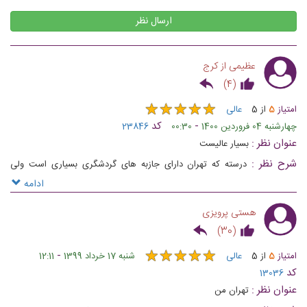
ارسال نظر
موزه بانک ملی تهران
کلیسای سرکیس مقدس در تهران
عظیمی از کرج
)
4
(
★
★
★
★
★
★
★
★
★
★
امتیاز
5
از
5
عالی
-
کد
چهارشنبه 04 فروردین 1400
00:30
23846
کوشک احمد شاهی در کاخ نیاوران
کلیسا انجیلی حضرت پطرس مقدس
عنوان نظر :
بسیار عالیست
تهران
تهران
شرح نظر :
درسته که تهران دارای جازبه های گردشگری بسیاری است ولی
متاسفانه اصلا تبلیغی از بابت شناسایی و شناختن آنها به مردم هیچ کاری نشده
ادامه
هستی پرویزی
)
30
(
کافه لقانطه تهران
میدان مشق تهران
★
★
★
★
★
★
★
★
★
★
-
امتیاز
5
از
5
عالی
شنبه 17 خرداد 1399
12:11
کد
13036
عنوان نظر :
تهران من‌