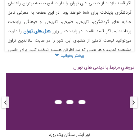
اگر قصد بازدید از دیدنی های تهران را دارید، این صفحه بهترین راهنمای
باغ گیاه شناسی تهران
باغ موزه قصر تهران
گردشگری پایتخت برای شما خواهد بود. در این صفحه به معرفی کامل
جاذبه های گردشگری، تاریخی، طبیعی، تفریحی و فرهنگی پایتخت
پرداخته‌ایم. اگر قصد اقامت در پایتخت و رزرو
هتل های تهران
را دارید،
می‌توانید لیست کاملی از هتلهای این شهر را در سایت علاالدین تراول
مشاهده نمایید و هر هتلی که مد نظرتان هست انتخاب کنید. برای اقامتی
بیشتر بخوانید
لوکس در پایتخت، پیشنهاد علاالدین تراول برای شما رزرو
هتل اسپیناس
بام تهران
پارک آب و آتش تهران
تورهاي مرتبط با دیدنی های تهران
پالاس تهران
است.
جاذبه های تاریخی تهران
۱. کاخ گلستان: نگینی در قلب تهران، یادگاری از دوران قاجار با باغی زیبا و
›
‹
کاخ‌های باشکوه. ۲. کاخ سعدآباد: مجموعه‌ای از کاخ‌ها و باغ‌ها در شمال
پارک ارم تهران
پارک جنگلی لویزان تهران
تهران، محل سکونت پادشاهان قاجار و پهلوی. ۳. موزه جواهرات ملی: محل
نگهداری جواهرات سلطنتی ایران، با تاج‌ها، الماس‌ها و سنگ‌های قیمتی. ۴.
موزه فرش: نمایشگاهی از فرش‌های نفیس ایرانی، با قدمت و طرح‌های
تور آبشار سنگان یک روزه