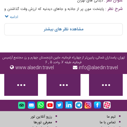
عنوان نظر :
دیدنی های تهران
شرح نظر :
پایتخت مون پر از جاذبه و جاهای دیدنیه که ارزش وقت گذاشتن و
دیدن داره👍
ادامه
مشاهده نظر های بیشتر
حمام قدیمی نواب تهران
خانه صادق هدایت در تهران
تهران، پاسداران شمالی، پایین‌تر از چهارراه فرمانیه، مابین نارنجستان چهارم و رز، مجتمع آرتمیس
فرمانیه، طبقه 7، واحد 5 , 6
www.alaedin.travel
info@alaedin.travel
پردیس سینمایی چارسو در تهران
پارک ملت تهران
تیم ما
رزرو آنلاین تور
تماس با ما
معرفی تورها