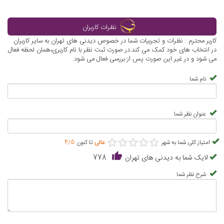
موزه استاد بهزاد کاخ سعدآباد تهران
موزه تنوع زیستی پردیسان در تهران
نظرات کاربران
کاربر محترم : نظرات و تجربیات شما در خصوص دیدنی های تهران به سایر کاربران
در انتخاب های خود کمک می کند.در صورت ثبت نظر با نام کاربری،همان لحظه فعال
می شود و در غیر این صورت پس از بررسی فعال می شود.
نام شما
موزه رضا عباسی تهران
موزه خودروهای تاریخی در کاخ
نیاوران تهران
عنوان نظر شما
★
★
★
★
★
★
★
★
★
★
امتیاز کلی شما به شهر
عالی
تا کنون
4/5
لایک شما به دیدنی های تهران
778
موزه خط و كتابت میرعماد کاخ
موزه تماشاگه زمان تهران
سعدآباد تهران
شرح نظر شما