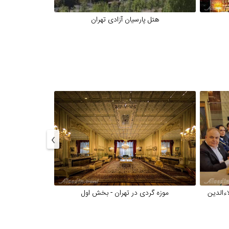
هتل پارسیان آزادی تهران
هتل پا
›
اءالدین
موزه گردی در تهران - بخش اول
موزه گرد