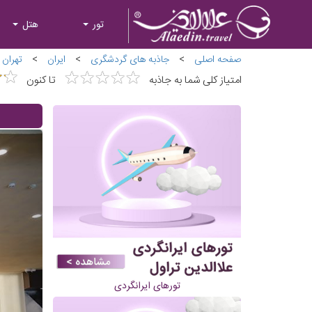
تور
هتل
صفحه اصلی
>
جاذبه های گردشگری
>
ایران
>
تهران
★
★
★
★
★
★
★
★
★
★
★
★
★
★
امتیاز کلی شما به جاذبه
تا کنون
تورهای ایرانگردی