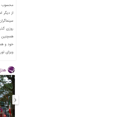
محسوب می‌
سینماگران
روزی گذرت
همچنین می
خود و همر
ویزای تور
هتل
‹