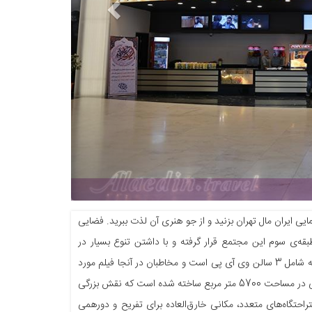
یی ایران مال تهران بزنید و از جو هنری آن لذت ببرید. فضایی
بقه‌ی سوم این مجتمع قرار گرفته و با داشتن تنوع بسیار در
فیلم‌های خود شما را راضی به خانه برمی‌گرداند. این سینما 12 سالن را درون خود جای داده که شامل 3 سالن وی آی پی است و مخاطبان در آنجا فیلم مورد
نظر خود را انتخاب و تماشا می‌کنند. پردیس سینمایی ایران مال با ظرفیت بیش از 1800 صندلی در مساحت 5700 متر مربع ساخته شده است که نقش بزرگی
راحتگاه‌های متعدد، مکانی خارق‌العاده برای تفریح و دورهمی