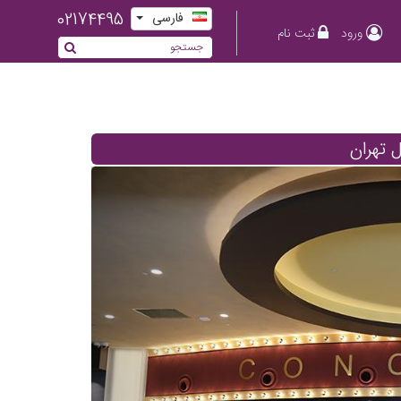
02174495
فارسی
ورود
ثبت نام
 تهران
Previous