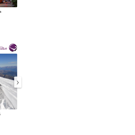
ه
مطال
‹
ز