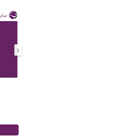
سایر
‹