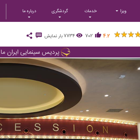
ویزا
خدمات
گردشگری
درباره ما
★
★
★
★
★
★
4.2
702
7734
بار نمایش
پردیس سینمایی ایران مال
Next