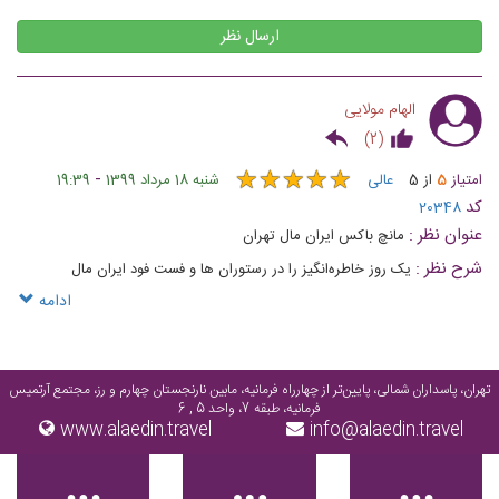
ارسال نظر
الهام مولایی
)
2
(
★
★
★
★
★
★
★
★
★
★
-
امتیاز
5
از
5
عالی
شنبه 18 مرداد 1399
19:39
کد
20348
عنوان نظر :
مانچ باکس ایران مال تهران
شرح نظر :
یک روز خاطره‌انگیز را در رستوران ها و فست فود ایران مال
ادامه
تهران، پاسداران شمالی، پایین‌تر از چهارراه فرمانیه، مابین نارنجستان چهارم و رز، مجتمع آرتمیس
فرمانیه، طبقه 7، واحد 5 , 6
www.alaedin.travel
info@alaedin.travel