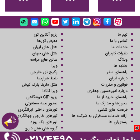
تیم ما
رزرو آنلاین تور
تماس با ما
معرفی تورها
خدمات ما
هتل های ایران
نظرات کاربران
هتل های جهان
وبلاگ
سالن های مراسم
جاذبه ها
ویزا
راهنمای سفر
پکیج تور خارجی
درباره ایران
بلیط هواپیما
قوانین و مقررات
هتل مارینا پارک کیش
درباره امیرحسین جعفری
ویزا کانادا
راهنمای خرید از ما
رزرو CIP فرودگاهی
مجوزها و مدارک ما
صدور بیمه مسافرتی
فرصت های شغلی
تورهای داخلی ایرانگردی
ارائه خدمات مسافرتی به شرکت ها
تورهای خارجی جهانگردی
رستوران ها
تورهای یک روزه
گروه های هتل داری