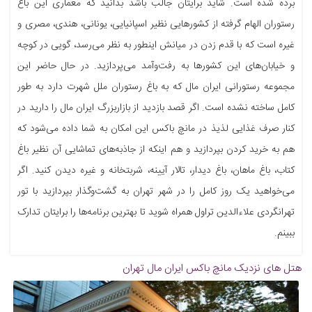
برده شده است. شاید برایتان جالب باشد بدانید که معماری این باغ
رستوران الهام گرفته از کشورهایی نظیر اسپانیایی، یونانی، هندی، مصری و
غیره است که با قدم زدن در میانش اینطور به نظر می‌رسد، گویی در کوچه
و خیابان‌های این کشورها به رفت‌وآمد می‌پردازید. در حال حاضر این
مجموعه رستورانی ایران مال که به باغ رستوران ملل شهرت دارد به طور
کامل ساخته نشده است. اگر قصد بازدید از بازاربزرگ ایران مال را دارید در
کنار صرف غذایی لذیذ در مانچ باکس این امکان به شما داده می‌شود که
هم به خرید کردن بپردازید و هم اینکه از جاذبه‌های تماشایی آن نظیر باغ
کتاب، باغ ماهان، باغ دیدار، تالار آیینه، شربتخانه و غیره دیدن کنید. اگر
می‌خواهید یک روز کامل را در شهر تهران به گشت‌وگذار بپردازید با تور
تهرانگردی علاءالدین تراول همراه شوید تا بهترین برنامه‌ها را برایتان تدارک
ببینم.
هتل های نزدیک
مانچ باکس ایران مال تهران