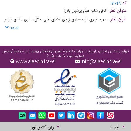
کد
13749
عنوان نظر :
کافی شاپ هتل پرشین پلازا
شرح نظر :
بهره گیری از معماری زیبای فضای لابی هتل، داری فضای باز و
سرپوشیده
ادامه
تهران، پاسداران شمالی، پایین‌تر از چهارراه فرمانیه، مابین نارنجستان چهارم و رز، مجتمع آرتمیس
فرمانیه، طبقه 7، واحد 5 , 6
www.alaedin.travel
info@alaedin.travel
تیم ما
رزرو آنلاین تور