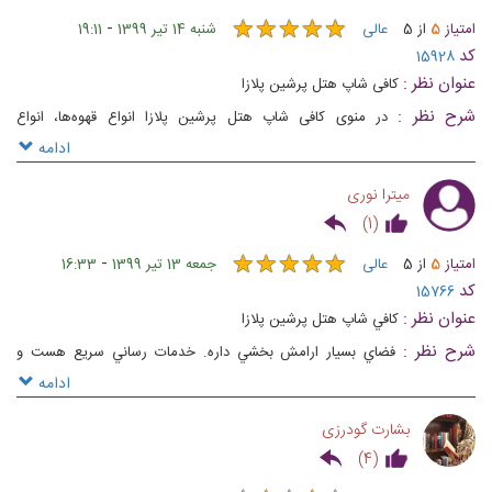
★
★
★
★
★
★
★
★
★
★
-
امتیاز
5
از
5
عالی
شنبه 14 تیر 1399
19:11
کد
15928
عنوان نظر :
کافی شاپ هتل پرشین پلازا
شرح نظر :
در منوی کافی شاپ هتل پرشین پلازا انواع قهوه‌ها، انواع
نوشیدنی‌های سرد و گرم، کیک‌ها و دسرهای مورد علاقه تان سرو می‌شود
ادامه
میترا نوری
)
1
(
★
★
★
★
★
★
★
★
★
★
-
امتیاز
5
از
5
عالی
جمعه 13 تیر 1399
16:33
کد
15766
عنوان نظر :
كافي شاپ هتل پرشين پلازا
شرح نظر :
فضاي بسيار ارامش بخشي داره. خدمات رساني سريع هست و
برخورد پرسنل بسيار مودبانه هست. به شدت پيشنهاد ميكنم👌🏼
ادامه
بشارت گودرزی
)
4
(