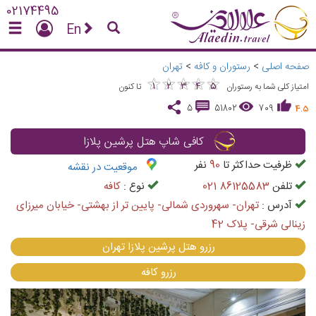
02174495
En
صفحه اصلی
>
رستوران و کافه
>
تهران
★
★
★
★
★
★
★
★
★
★
1
2
3
4
5
امتیاز کلی شما به رستوران
تا کنون
5
51802
709
4.5
کافی شاپ هتل پرشین پلازا
ظرفیت حداکثر تا
90
نفر
موقعیت در نقشه
تلفن
021 86125583
نوع :
كافه
آدرس :
تهران- سهروردی شمالی- پایین تر از بهشتی- خیابان میرزای
زینالی شرقی- پلاک 42
رزرو هتل پرشین پلازا تهران
رزرو كافه
vious
Next