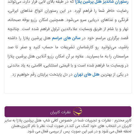
رستوران شاندیز هتل پرشین پلازا
که در طبقه بالای لابی قرار دارد، می‌تواند
رضایت خاطر شما را فراهم آورد. در این رستوران انواع غذاهای ایرانی،
فرنگی و غذاهای دریایی سرو می‌شود. همچنین امکان رزرو بوفه صبحانه،
نهار و یا شام از طریق وبسایت علاءالدین تراول فراهم شده است. چنانچه
قصد برگزاری مراسم خود در
سالن های مراسم
هتل پرشین پلازا را داشته
باشید، می‌توانید رو کارشناسان تشریفات ما حساب کنید و صفر تا صد
مراسمتان را به ما بسپارید. علاوه بر آن امکان رزرو آنلاین هتل پرشین پلازا
در وبسایت ما فراهم شده است و با قیمتی استثنایی، اقامتی به یاد ماندنی
در یکی از بهترین
هتل های تهران
در دل پایتخت برایتان رقم خواهیم زد.
نظرات کاربران
کاربر محترم : نظرات و تجربیات شما در خصوص کافی شاپ هتل پرشین پلازا به سایر
کاربران در انتخاب های خود کمک می کند.در صورت ثبت نظر با نام کاربری،همان
لحظه فعال می شود و در غیر این صورت پس از بررسی فعال می شود.