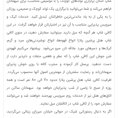
شاپ امکان برگزاری تولدهای کوچک را با موسیقی متناسب، برای میهمانان
فراهم می‌کند و شما می‌توانید با برگزاری یک تولد کوچک و صمیمی، روزتان
را به یکی از به یاد ماندنی‌ترین خاطراتتان تبدیل کنید. خدمات کیک و
سرویس پذیرایی متناسب با آن نیز در اختیارتان قرار خواهد گرفت. در این
کافی شاپ هر آنچه که میل دارید میتوانید سفارش دهید، در منوی کافی
شاپ هتل پرشین پلازا انواع قهوه‌ها، انواع نوشیدنی‌های سرد و گرم،
کیک‌ها و دسرهای مورد علاقه تان سرو می‌شود. پیشنهاد می‌کنیم قهوه‌ی
شن جوش این کافی شاپ را که عطر و طعمی متفات و دلپذیر دارد، از
دست ندهید. پرسنل کار آزموده و مجرب کافه با روی خوش پذیرای
میهمانان‌اند و رضایت مشتریان از مهمترین اصول آنها محسوب می‌گردد.
ظرفیت کافی شاپ هتل پرشین پلازا حدود 70 الی 80 نفر است و همه
روزه از صبح تا پاسی از شب پذیرایتان خواهد بود. میهمانان ساکن در
اتاق‌های هتل نیز از خدمات روم سرویس بهره‌مند خواهند شد و می‌توانند
سفارش خود را از کافی شاپ در اتاقشان میل نمایند.
اگر به دنبال رستورانی شیک در حوالی خیابان میرزای زینالی می‌گردید،