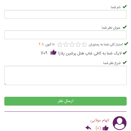
نام شما
عنوان نظر شما
★
★
★
★
★
★
★
★
★
★
امتیاز کلی شما به رستوران
تا کنون
4.5
لایک شما به کافی شاپ هتل پرشین پلازا
709
شرح نظر شما
ارسال نظر
الهام مولایی
)
0
(