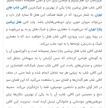
عزیزانمان گرد هم بیاییم و فرصتی برای گپ و گفتی صمیمانه داشته باشیم.
کافی شاپ هتل پرشین پلازا یکی از بهترین و شیک‌ترین
کافی شاپ های
تهران
به شمار می‌رود که در طبقه همکف این هتل 5 ستاره قرار دارد و
می‌تواند میزبان خوبی برای دورهمی‌هایتان باشد. وارد لابی
هتل پرشین
پلازا تهران
که می‌شوید، با معماری مجلل و شیک هتل رو به رو می‌شوید و
در روبه روی درب ورودی، کافی شاپ هتل را خواهید دید که با معماری
شیک و مدرنش، توجه‌ها را به خود جلب می‌کند.
فضای کافی شاپ هتل پرشین پلازا بسیار صمیمانه است و دکوراسیون آن را
به گونه‌ای طراحی کرده‌اند که حس آرامش را به میهمانان منتقل کند.
مبلمان و صندلی‌های راحت این کافی شاپ بسیار شیک‌اند؛ فضاسازی در
این کافی شاپ به زیبایی هر چه تمام‌تر انجام شده و شما حتی در سقف
کافی شاپ هم گلدان‌ها و فضای سبز را مشاهده می‌کنید که این فضای سبز
در کنار آوای ملایم و دلنشین موسیقی، فضا را دل‌انگیزتر می‌کند. محیط
دنج و صمیمی این کافی شاپ، آن را به یکی از بهترین مکان‌ها برای
دورهمی‌های خودمانی و خانوادگی تبدیل کرده است. مدیریت این کافی