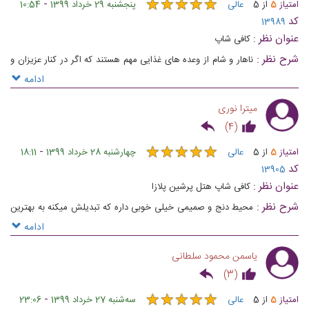
★
★
★
★
★
★
★
★
★
★
-
امتیاز
5
از
5
عالی
پنجشنبه 29 خرداد 1399
10:54
کد
13989
عنوان نظر :
کافی شاپ
شرح نظر :
ناهار و شام از وعده های غذایی مهم هستند که اگر در کنار عزیزان و
در فضایی باشکوه و با کیفیتی بالا میل شود، دلچسب تر خواهد شد.
ادامه
میترا نوری
)
4
(
★
★
★
★
★
★
★
★
★
★
-
امتیاز
5
از
5
عالی
چهارشنبه 28 خرداد 1399
18:11
کد
13905
عنوان نظر :
کافی شاپ هتل پرشین پلازا
شرح نظر :
محیط دنج و صمیمی خیلی خوبی داره که تبدیلش میکنه به بهترین
انتخاب برای دورهمی ها در ضمن برای برگزاری تولد های کوچک هم میتونید
ادامه
باهاشون هماهنگ کنید و همراه با موسیقی مناسب از جشن تون لذت ببرید
یاسمن محمود سلطانی
)
3
(
★
★
★
★
★
★
★
★
★
★
-
امتیاز
5
از
5
عالی
ﺳﻪشنبه 27 خرداد 1399
23:06