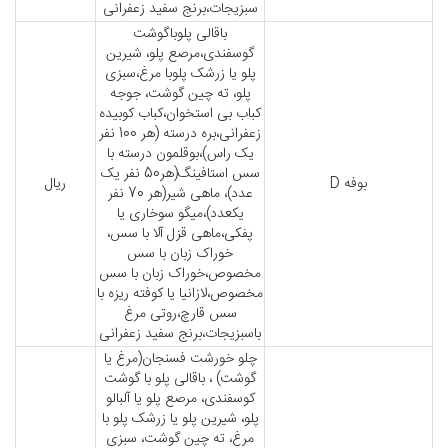
سبزیجات،برنج سفید زعفرانی
باقالی پلوباگوشت
گوسفندی،مرصع پلو، شیرین
پلو یا زرشک پلوبا مرغ،سبزی
پلو، ته چین گوشت، جوجه
کباب بی استخوان،کباب کوبیده
زعفرانی،بره درسته (هر 100 نفر
یک راس)،بوقلمون درسته با
سس استافینگ(هر50 نفر یک
بوفه D
ریال
عدد)، ماهی شیر(هر 70 نفر
یکعدد)،میگو سوخاری یا
پفکی،ماهی قزل آلا با سس،
خوراک زبان با سس
مخصوص،خوراک زبان با سس
مخصوص،لازانیا یا کوفته ریزه با
سس قارچ،روتی مرغ
باسبزیجات،برنج سفید زعفرانی
چلو خورشت فسنجان(مرغ یا
گوشت) ، باقالی پلو با گوشت
کوسفندی، مرصع پلو یا آلبالو
پلو، شیرین پلو یا زرشک پلو با
مرغ، ته چین گوشت، سبزی