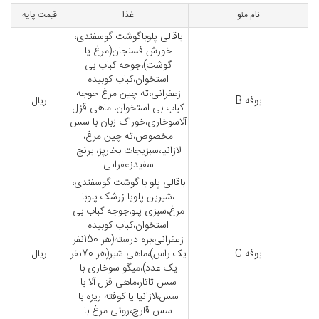
نام منو
غذا
قیمت پایه
باقالی پلوباگوشت گوسفندی،
خورش فسنجان(مرغ یا
گوشت)،جوحه کباب بی
استخوان،کباب کوبیده
زعفرانی،ته چین مرغ-جوجه
بوفه B
ریال
کباب بی استخوان، ماهی قزل
آلاسوخاری،خوراک زبان با سس
مخصوص،ته چین مرغ،
لازانیا،سبزیجات بخارپز، برنج
سفیدزعفرانی
باقالی پلو با گوشت گوسفندی،
،شیرین پلویا زرشک پلوبا
مرغ،سبزی پلو،جوجه کباب بی
استخوان،کباب کوبیده
زعفرانی،بره درسته(هر 150نفر
بوفه C
یک راس)،ماهی شیر(هر 70نفر
ریال
یک عدد)،میگو سوخاری با
سس تاتار،ماهی قزل آلا با
سس،لازانیا یا کوفته ریزه با
سس قارچ،روتی مرغ با