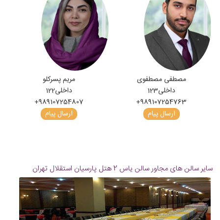
مصطفی مصطفوی
مریم پسرکلو
داخلی
123
داخلی
122
+989107254807
+989107254763
ارسال پیام
ارسال پیام
سایر سالن های مجاور سالن یاس 2 هتل پارسیان استقلال تهران