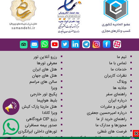
تیم ما
رزرو آنلاین تور
تماس با ما
معرفی تورها
خدمات ما
هتل های ایران
نظرات کاربران
هتل های جهان
وبلاگ
سالن های مراسم
جاذبه ها
ویزا
راهنمای سفر
پکیج تور خارجی
درباره ایران
بلیط هواپیما
قوانین و مقررات
هتل مارینا پارک کیش
درباره امیرحسین جعفری
ویزا کانادا
راهنمای خرید از ما
رزرو CIP فرودگاهی
مجوزها و مدارک ما
صدور بیمه مسافرتی
فرصت های شغلی
تورهای داخلی ایرانگردی
ارائه خدمات مسافرتی به شرکت ها
تورهای خارجی جهانگردی