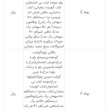
پلو، جوجه کباب بی استخوان،
کباب گوبیده زعفرانی، کباب
بوفه E
بختیاری، ماهی فیش اند
ریال
چیپس، بره درسته(هر 100
میهمان یک راس)، بوقلمون
درسته ( هر 50 میهمان یک
عدد)، ماهی شیر(هر 70
میهمان یک عدد) میگو پفکی،
خوراک ژیگوبره، لازانیا، چیکن
استروگانف، برنج سفید زعفرانی
باقالی پلوباگوشت
گوسفندی،مرصع پلو با
مرغ،خورش فسنجان(مرغ یا
گوشت)،شیرین پلو یا زرشک
پلویا مرغ،ته چین
گوشت،سبزی پلو،آلبالوپلوبا
مرغ،جوجه کباب بی
استخوان،کباب کوبیده
زعفرانی،کباب بره،،بره درسته(هر
بوفه F
ریال
100میهمان یک راس)،بوقلمون
درسته(هر 50نفر یک
عدد)،ماهی شیر (هر 70نفر یک