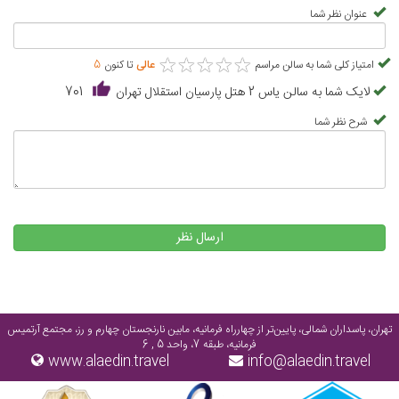
عنوان نظر شما
★
★
★
★
★
★
★
★
★
★
امتیاز کلی شما به سالن مراسم
عالی
تا کنون
5
لایک شما به سالن یاس 2 هتل پارسیان استقلال تهران
701
شرح نظر شما
ارسال نظر
تهران، پاسداران شمالی، پایین‌تر از چهارراه فرمانیه، مابین نارنجستان چهارم و رز، مجتمع آرتمیس
فرمانیه، طبقه 7، واحد 5 , 6
www.alaedin.travel
info@alaedin.travel