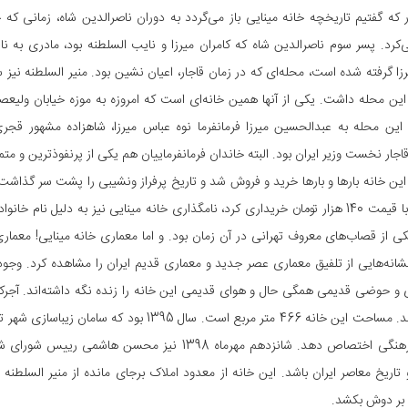
که گفتیم تاریخچه خانه مینایی باز ‏می‌‌گردد به دوران ناصرالدین شاه، زمانی که 
کرد. پسر سوم ناصرالدین شاه که کامران میرزا و نایب السلطنه بود، مادری به نام 
رزا گرفته شده است، محله‌ای که در زمان قاجار، ‏اعیان نشین بود. منیر السلطنه نیز
 این محله داشت. یکی از آنها همین خانه‌ای است که امروزه به موزه خیابان ولیعصر
این محله به عبدالحسین میرزا فرمانفرما نوه عباس ‏میرزا، شاهزاده مشهور قجر
جار ‏نخست وزیر ایران بود. البته خاندان فرمانفرماییان هم یکی از پرنفوذترین و متمول
تقی رضا با ‏قیمت 140 هزار تومان خریداری کرد، نامگذاری خانه مینایی نیز به دلی
کی از قصاب‌های معروف تهرانی در آن زمان بود. و اما ‏معماری خانه مینایی! معمار
نشانه‌هایی از تلفیق معماری عصر جدید و معماری قدیم ایران را مشاهده کرد. وجود 
ی و حوضی قدیمی همگی حال و هوای قدیمی این ‏خانه را زنده نگه داشته‌اند. آجرکار
‏بخشیده‌اند. مساحت این خانه 466 متر مربع است. 
به امور فرهنگی اختصاص دهد. شانزدهم مهرماه ‏‏1398 نی
 تاریخ معاصر ایران باشد. این خانه از معدود املاک برجای مانده از منیر السلطن
 بر دوش بکشد. ‏