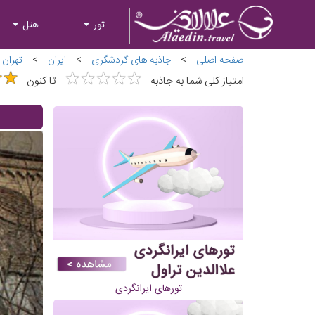
تور
هتل
صفحه اصلی
>
جاذبه های گردشگری
>
ایران
>
تهران
★
★
★
★
★
★
★
★
★
★
★
★
★
★
امتیاز کلی شما به جاذبه
تا کنون
تورهای ایرانگردی