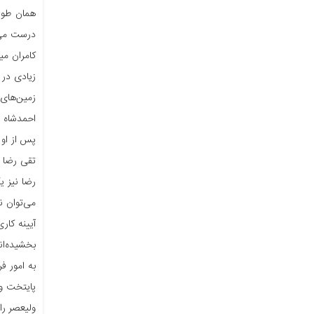
همان طور 
‏درست می‌
کامران می
زیادی ‏در
زمین‌های 
احمدشاه قا
رضا نیز ی
می‌توان ‏
آیینه کار
‏پایتخت و
ولیعصر را