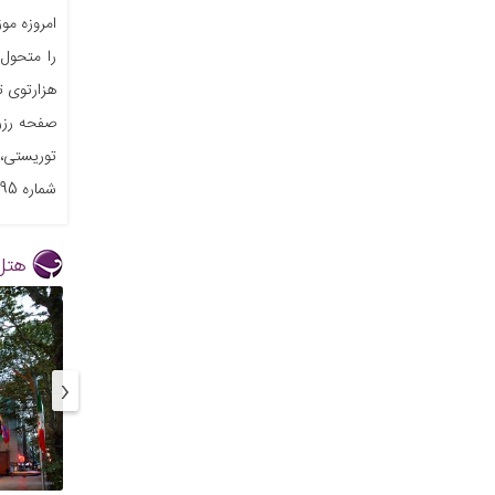
امروزه مو
را متحول 
‏هزارتوی 
صفحه رزرو
‏توریستی،
شماره 02174495 تماس بگیرید. ‏
هتل
‹