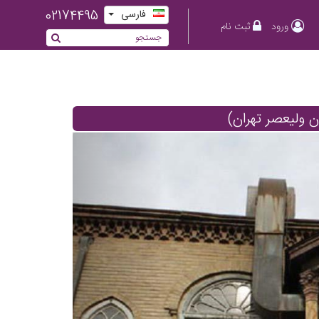
02174495
فارسی
ورود
ثبت نام
ان ولیعصر تهران)
Previous