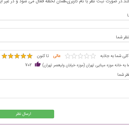
د.در صورت ثبت نظر با نام کاربری،همان لحظه فعال می شود و در غیر 
نظر شما
★
★
★
★
★
★
★
★
★
★
★
★
★
★
★
★
★
★
★
★
 کلی شما به جاذبه
عالی
تا کنون
 به خانه موزه مینایی تهران (موزه خیابان ولیعصر تهران)
702
ر شما
ارسال نظر