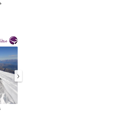
ه
مطال
‹
ز