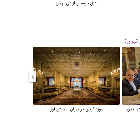
هتل پارسیان آزادی تهران
هتل پا
 تهران)
›
اءالدین
موزه گردی در تهران - بخش اول
موزه گرد