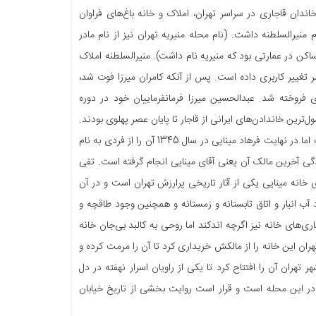
خاندان قاجاری در سراسر تهران، املاک و خانه باغ‌های فراوان
منیرالسلطنه ‏داشت. (نام محله منیریه تهران نیز از نام مادر
 ساکن در عمارتی بود که منیریه نام داشت). منیرالسلطنه املاک
 تغییر کاربری داده ‏است. پس از آنکه کامران میرزا فوت شد،
ی فروخته شد. عبدالحسین میرزا فرمانفرماییان خود در دوره
‌ترین خاندادن‌های ایرانی ‏از قاجار تا پایان عصر پهلوی بودند.
پس از او این خانه بارها و بارها خرید و فروش شد و تاریخ پرفراز ‏ونشیبی را پشت سر گذاشت اما در نهایت فرهاد مینایی در سال 1345 آن را از فردی به نام
ل نام خانوادگی آخرین مالک آن ‏یعنی آقای مینایی انجام گرفته است. تقی
ی خانه مینایی یکی از آثار تاریخی پرارزش تهران است و در آن
آب انبار و اتاق ‏تابستانه و زمستانه و همچنین وجود طاقچه و
ی‌های خانه نیز اگرچه اندکند اما روحی به کالبد بی‌جان خانه
سال 1395 بود که سامان زیباسازی شهر تهران این ‏خانه را از مالکش خریداری کرد تا آن را مرمت کرده و
ز محسن هاشمی رییس شورای شهر تهران آن را افتتاح کرد تا یکی از راویان اسرار نهفته در دل
ه در این محله ‏است و قرار است روایت بخشی از تاریخ خیابان