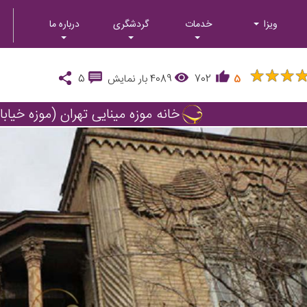
ویزا
خدمات
گردشگری
درباره ما
★
★
★
★
★
★
5
702
4089
بار نمایش
5
خانه موزه مینایی تهران (موزه خیاب
Next