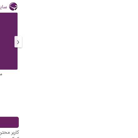
سایر
‹
مو
کاربر محتر