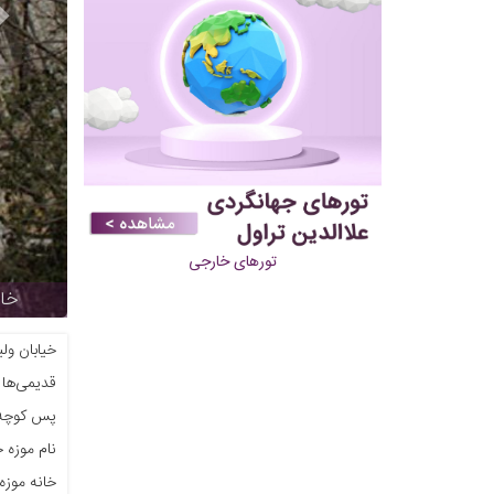
تورهای خارجی
تراول
خ
خیابان ول
قدیمی‌ها 
‏پس کوچه‌
نام موزه خ
خانه موزه 