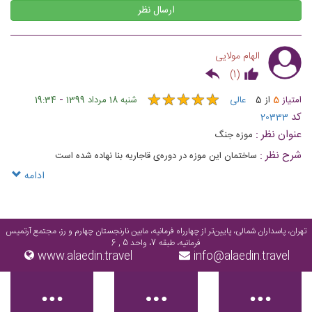
ارسال نظر
الهام مولایی
)
1
(
★
★
★
★
★
★
★
★
★
★
-
امتیاز
5
از
5
عالی
شنبه 18 مرداد 1399
19:34
کد
20333
عنوان نظر :
موزه جنگ
شرح نظر :
ساختمان این موزه در دوره‌ی قاجاریه بنا نهاده شده است
ادامه
تهران، پاسداران شمالی، پایین‌تر از چهارراه فرمانیه، مابین نارنجستان چهارم و رز، مجتمع آرتمیس
فرمانیه، طبقه 7، واحد 5 , 6
www.alaedin.travel
info@alaedin.travel