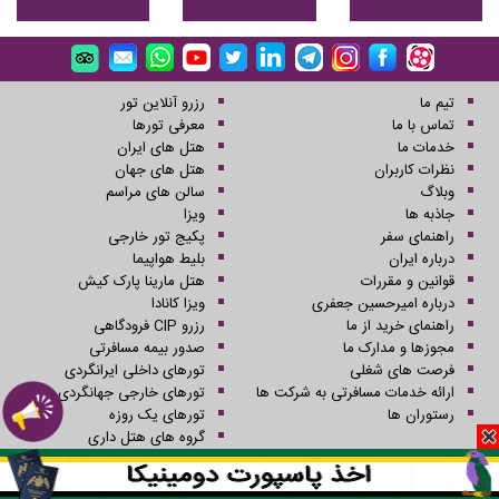
تیم ما
رزرو آنلاین تور
تماس با ما
معرفی تورها
خدمات ما
هتل های ایران
نظرات کاربران
هتل های جهان
وبلاگ
سالن های مراسم
جاذبه ها
ویزا
راهنمای سفر
پکیج تور خارجی
درباره ایران
بلیط هواپیما
قوانین و مقررات
هتل مارینا پارک کیش
درباره امیرحسین جعفری
ویزا کانادا
راهنمای خرید از ما
رزرو CIP فرودگاهی
مجوزها و مدارک ما
صدور بیمه مسافرتی
فرصت های شغلی
تورهای داخلی ایرانگردی
ارائه خدمات مسافرتی به شرکت ها
تورهای خارجی جهانگردی
رستوران ها
تورهای یک روزه
گروه های هتل داری
کلیه حقوق این سایت محفوظ و متعلق به شرکت سفرهای علاءالدین می باشد