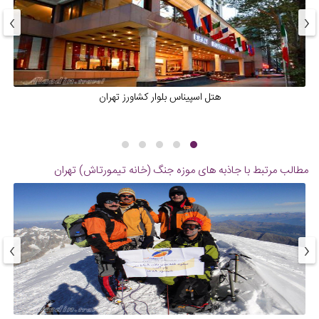
›
‹
هتل اسپیناس بلوار کشاورز تهران
مطالب مرتبط با جاذبه های
موزه جنگ (خانه تیمورتاش) تهران
›
‹