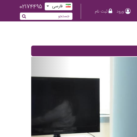
02174495
فارسی
ورود
ثبت نام
Previous