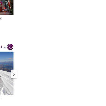
ه
مطال
‹
ز