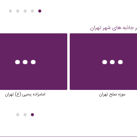
 جاذبه های شهر
تهران
موزه صلح تهران
امامزاده یحیی (ع) تهران