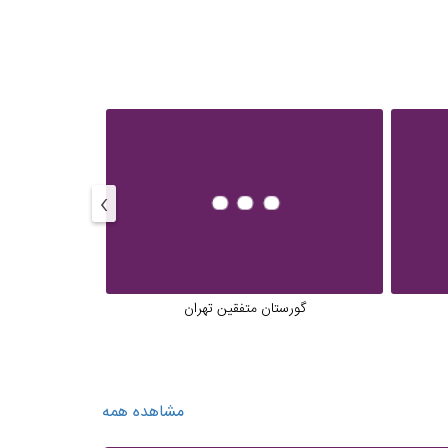
›
گورستان متفقین تهران
پار
مشاهده همه