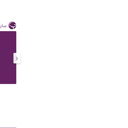
سایر
‹