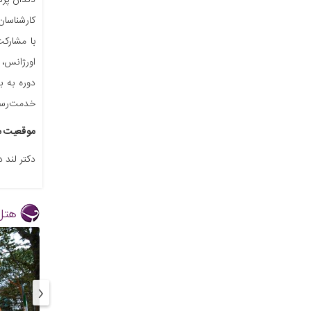
دندان پزش
کارشناسان
با مشارک
اورژانس، 
خدمت‌رسا
موقعیت مک
دکتر لند 
هتل
‹