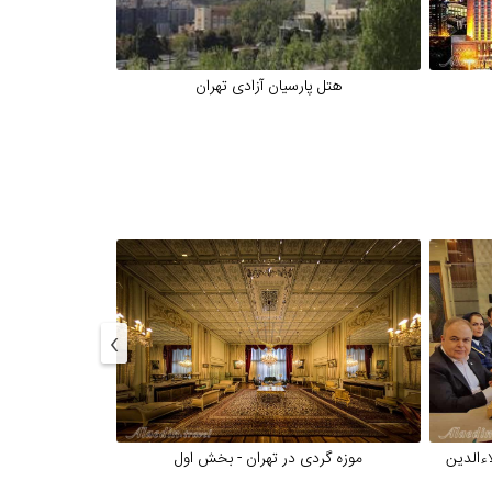
هتل پارسیان آزادی تهران
هتل پا
›
اءالدین
موزه گردی در تهران - بخش اول
موزه گرد