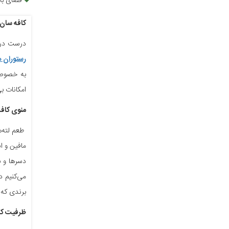
فضای باز
کافه سان
درست در ق
رستوران ه
به خصوص ع
امکانات ب
منوی کاف
طعم لته‌
مافین و ا
دسرها و ب
می‌کنیم د
برندی که 
ظرفیت کا