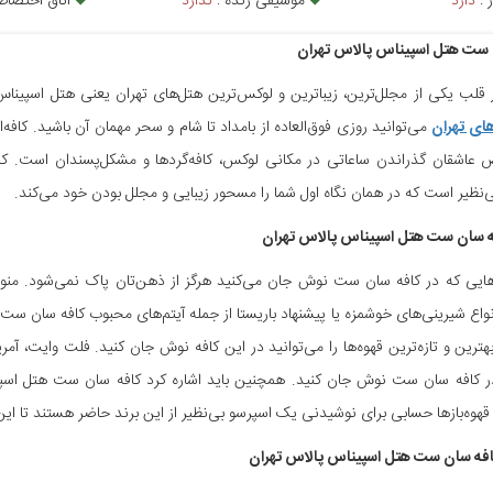
 :
دارد
موسیقی زنده :
ندارد
اتاق اختصا
 ست هتل اسپیناس پالاس تهران
لب یکی از مجلل‌ترین، زیباترین و لوکس‌ترین هتل‌های تهران یعنی هتل اسپیناس پ
ای تهران
می‌توانید روزی فوق‌العاده از بامداد تا شام و سحر مهمان آن باشید. کا
اشقان گذراندن ساعاتی در مکانی لوکس، کافه‌گردها و مشکل‌پسندان است. کافه
ی‌نظیر است که در همان نگاه اول شما را مسحور زیبایی و مجلل بودن خود می‌کند.
ه سان ست هتل اسپیناس پالاس تهران
هایی که در کافه سان ست نوش جان می‌کنید هرگز از ذهن‌تان پاک نمی‌شود. منوی
نواع شیرینی‌های خوشمزه یا پیشنهاد باریستا از جمله آیتم‌های محبوب کافه سان ست هس
هترین و تازه‌ترین قهوه‌ها را می‌توانید در این کافه نوش جان کنید. فلت وايت، آ
ر کافه سان ست نوش جان کنید. همچنین باید اشاره کرد کافه سان ست هتل اسپینا
قهوه‌باز‌ها حسابی برای نوشیدنی یک اسپرسو بی‌نظیر از این برند حاضر هستند تا این ک
فه سان ست هتل اسپیناس پالاس تهران