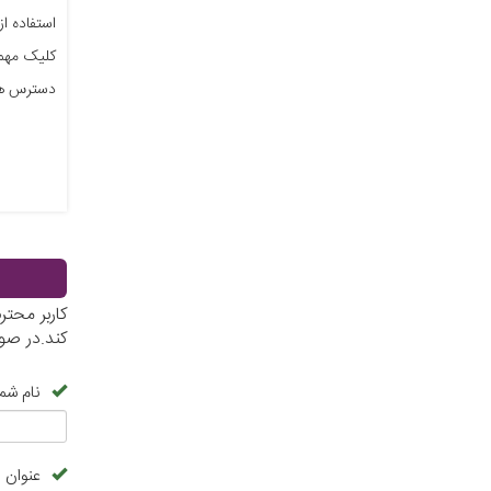
استفاده ا
دسترس ه
کاربر محت
کند.در صو
نام شما
عنوان 