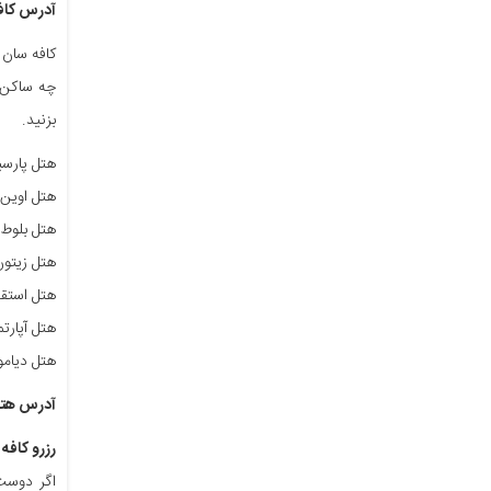
آدرس کاف
کافه سان 
چه ساکن پ
بزنید.
هتل پارسی
هتل اوین 
هتل بلوط 
هتل زیتون
هتل استقل
هتل آپارت
هتل دیامو
آدرس هتل
رزرو کافه
اگر دوست 