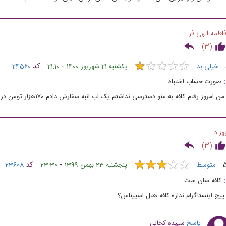
اطمه الهی فر
)
3
(
★
★
★
★
★
★
★
★
★
★
-
کد
خیلی بد
یکشنبه 21 شهریور 1400
21:10
24560
صورت حساب اشتباه
من امروز رفتم کافه به من
هزاد
)
3
(
★
★
★
★
★
★
★
★
★
★
-
کد
متوسط
پنجشنبه 23 بهمن 1399
23:30
23608
کافه سان ست
پیج اینستاگرام نداره کافه هتل اسپیناس؟
پاسخ
سپیده کحالی