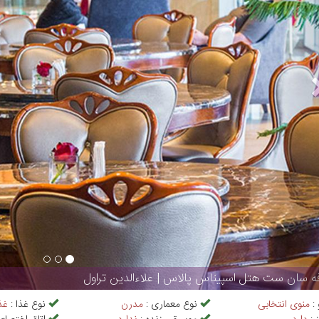
ه سان ست هتل اسپیناس پالاس | علاءالدین تراول
 :
منوی انتخابی
نوع معماری :
مدرن
نوع غذا :
غذ