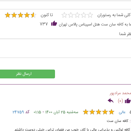
★
★
★
★
★
★
★
★
★
★
★
★
★
★
★
★
★
★
★
★
 کلی شما به رستوران
تا کنون
6
ا به کافه سان ست هتل اسپیناس پالاس تهران
737
ر شما
ارسال نظر
حمد مرادپور
)
0
(
★
★
★
★
★
★
★
★
★
★
-
کد
عالی
ﺳﻪشنبه 25 آبان 1400
01:15
24759
کافه سان ست
کافه لوکس و پذیرایی عالی با کادر خوب من فضای تراس خیلی دوست داشتم