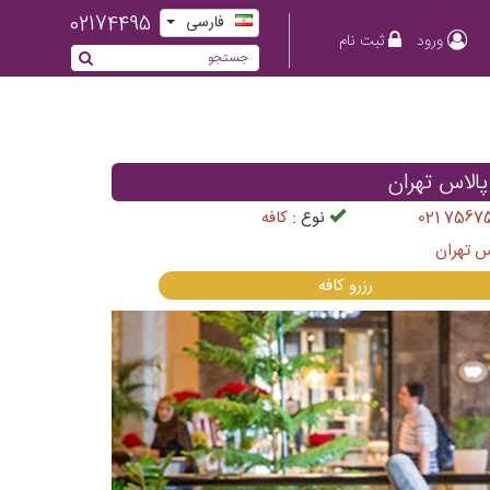
02174495
فارسی
ورود
ثبت نام
الاس تهران
021 7567
نوع :
كافه
رزرو كافه
Previous