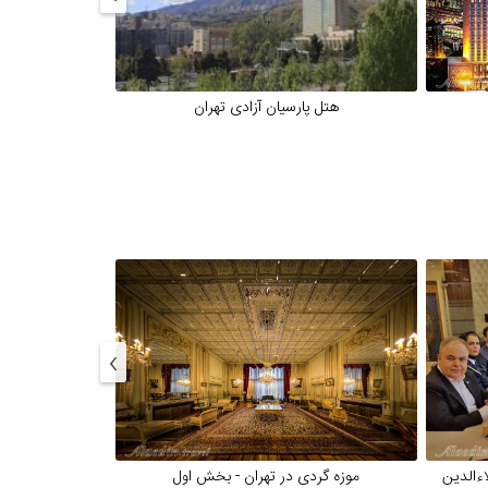
هتل پارسیان آزادی تهران
هتل پا
›
اءالدین
موزه گردی در تهران - بخش اول
موزه گرد