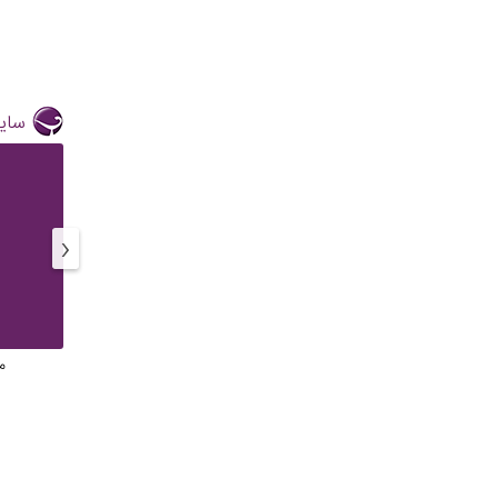
سایر
‹
م