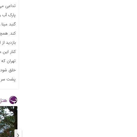
تداعی می‌
پارک آب و
گنبد مینا
کند. همچن
بازدید از
کنار این 
تهران که 
خلق شود. 
پشت سر ب
هتل
‹