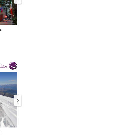
ه
مطال
‹
ز