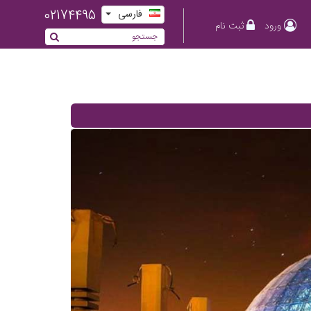
02174495
فارسی
ورود
ثبت نام
Previous