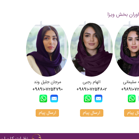
وران بخش ویزا
 سلیمانی
الهام رجبی
مرجان جلیل وند
+989107254790
+989107254802
+989107
ل پیام
ارسال پیام
ارسال پیام
نظرات کاربران