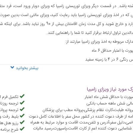
ی که در اخذ ویزای توریستی زامبیا باید رعایت کنید، ویزای مالتی است بدین صورت 
به زامبیا وارد و خارج شوید و کل مدت زمان اقامتت
الدین تراول ارتباط برقرار کنید تا شما را راهنمایی کنند.
ارک مربوطه به اخذ ویزای زامبیا عبارتند از:
رت با اعتبار حداقل 6 ماه
6 در 4 با زمینه سفید
بیشتر بخوانید
واکسیناسیون (برگه زرد)
 بلیط هواپیما
مکن مالی و گردش 3 ماه آخر سپرده بانکی
ک مورد نیاز ویزای زامبیا
اعات شخصی
پورت با حداقل شش ماه اعتبار
تکمیل فرم ا
الی شش ماهه حساب بانکی
ترجمه روزن
 ملی و شناسنامه
روانه طبابت،کارت نظام پزشکی،پروانه مطب برای پزشکان
ترجمه پروان
مه از طرف دعوت کننده در کشور محل سفر با اطلاعات کامل دعوت
بلیط رفت و
اضی،دلیل سفر،آدرس و تلفن،مدت اقامت و موارد مرتبط به همراه
رزرو هتل ه
ناسایی دعوت کننده اعم از کارت اقامت،پاسپورت،رسید مالیات
شرح برنامه 