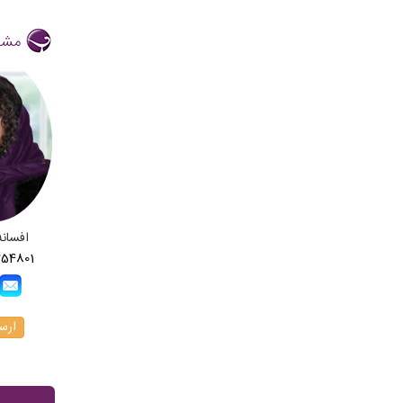
مشا
افسانه
254801
ارسا