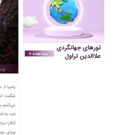
ویز
زامبیا از
شگفت انگی
می‌کنیم ب
باید به اخ
آنکارا مر