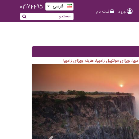
02174495
فارسی
ورود
ثبت نام
یا، ویزای مولتیپل زامبیا، هزینه ویزای زامبیا
Previous