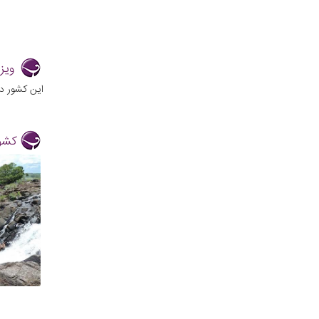
ویز
این کشور در 
کشور