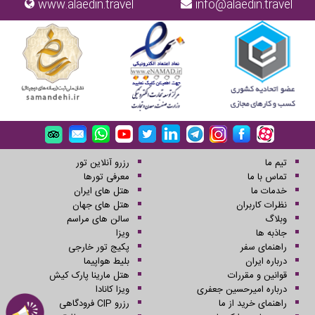
www.alaedin.travel
info@alaedin.travel
تیم ما
رزرو آنلاین تور
تماس با ما
معرفی تورها
خدمات ما
هتل های ایران
نظرات کاربران
هتل های جهان
وبلاگ
سالن های مراسم
جاذبه ها
ویزا
راهنمای سفر
پکیج تور خارجی
درباره ایران
بلیط هواپیما
قوانین و مقررات
هتل مارینا پارک کیش
درباره امیرحسین جعفری
ویزا کانادا
راهنمای خرید از ما
رزرو CIP فرودگاهی