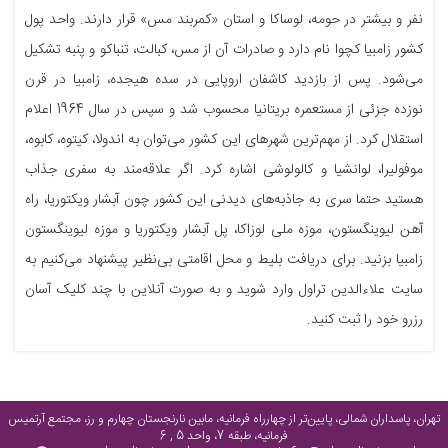
نفر و بیشتر در حومه، لوساکا و استان «کمربند مس» قرار دارند. واحد پول
کشور زامبیا کچوا نام دارد و صادرات آن از مس، کبالت، تنباکو و پنبه تشکیل
می‌شود. پس از بازدید کاشفان اروپایی در سده هیجده، زامبیا در قرن
نوزده جزئی از مستعمره بریتانیا محسوب شد و سپس در سال 1964 اعلام
استقلال کرد. از مهم‌ترین شهر‌های این کشور می‌توان به اندولا، کیتوه، کابوه،
موفولیرا، لوانشیا و کالولوشی اشاره کرد. اگر علاقه‌مند به سفری جذاب
هستید حتما سری به جاذبه‌های دیدنی این کشور چون آبشار ویکتوریا، راه
آهن لیوینگستون، موزه ملی لوزاکا، پل آبشار ویکتوریا و موزه لیوینگستون
زامبیا بزنید. برای دریافت بلیط و محل اقامتی بی‌نظیر پیشنهاد می‌کنیم به
سایت علاءالدین تراول وارد شوید و به صورت آنلاین با چند کلیک آسان
رزرو خود را ثبت کنید.
تهران، پاسداران شمالی، پایین‌تر از چهارراه فرمانیه، مابین نارنجستان چهارم و رز، مجتمع آرتمیس
فرمانیه، طبقه 7، واحد 5 , 6