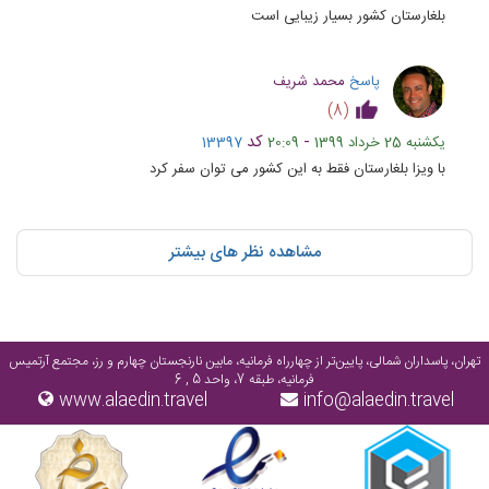
بلغارستان کشور بسیار زیبایی است
پاسخ
محمد شریف
)
8
(
-
کد
یکشنبه 25 خرداد 1399
20:09
13397
با ویزا بلغارستان فقط به این کشور می توان سفر کرد
مشاهده نظر های بیشتر
تهران، پاسداران شمالی، پایین‌تر از چهارراه فرمانیه، مابین نارنجستان چهارم و رز، مجتمع آرتمیس
فرمانیه، طبقه 7، واحد 5 , 6
www.alaedin.travel
info@alaedin.travel