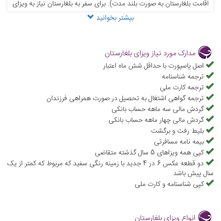
اقامت بلغارستان به صورت بلند مدت). برای سفر به بلغارستان نیاز به ویزای
بیشتر بخوانید
نوع C دارید که همان ویزای توریستی بلغارستان محسوب می‌شود. ویزای
نوع A نیز برای ترانسفر فرودگاهی استفاده می‌شود و چنانچه قصد تحصیل
در این کشور و یا مهاجرت به بلغارستان را دارید، باید برای ویزای نوع D
مدارک مورد نیاز ویزای بلغارستان
درخواست دهید که ویزای تحصیلی بلغارستان را نیز شامل می‌شود. شاید
اصل پاسپورت با حداقل شش ماه اعتبار
ترجمه شناسنامه
برایتان این سوال پیش بیاید که آیا بلغارستان ویزای شینگن می‌خواهد؟
ترجمه کارت ملی
باید بدانید که خیر! درست است که بلغارستان عضو اتحادیه اروپاست اما
ترجمه گواهی اشتغال به تحصیل در صورت همراهی فرزندان
برای بازدید از این کشور به ویزای شینگن نیازی نیست و در مقابل، با
گردش مالی سه ماهه حساب بانکی
گردش مالی چهار ماهه حساب بانکی
داشتن ویزای بلغارستان نیز نمی‌توانید از کشورهای عضو شینگن بازدید
بلیط رفت و برگشت
کنید. لازم به ذکر است چنانچه برای ویزای شینگن اقدام کرده‌اید اما
بیمه نامه مسافرتی
ریجکت شده است، باید مدارک آن را به سفارت بلغارستان در تهران تحویل
کپی همه ویزاهای 5 سال گذشته متقاضی
دو قطعه عکس 6 در 4 جدید با زمینه رنگی سفید که مربوط که کمتر از یک
دهید، در غیر این صورت ویزای بلغارستان شما رد خواهد شد. ممکن است
سال پیش باشد
بپرسید صدور ویزای بلغارستان چند روز طول میکشد؟ اخذ ویزای بلغارستان
کپی شناسنامه و کارت ملی
7 الی 10 روز زمان می‌برد و سفارت بلغارستان در تهران مسئولیت صدور آن
را بر عهده دارد. علاءالدین تراول به عنوان معتبرترین مرجع ویزا کلیه مراحل
انواع ویزای بلغارستان