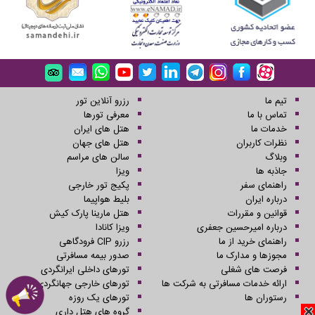
تیم ما
رزرو آنلاین تور
تماس با ما
معرفی تورها
خدمات ما
هتل های ایران
نظرات کاربران
هتل های جهان
وبلاگ
سالن های مراسم
جاذبه ها
ویزا
راهنمای سفر
پکیج تور خارجی
درباره ایران
بلیط هواپیما
قوانین و مقررات
هتل مارینا پارک کیش
درباره امیرحسین جعفری
ویزا کانادا
راهنمای خرید از ما
رزرو CIP فرودگاهی
مجوزها و مدارک ما
صدور بیمه مسافرتی
فرصت های شغلی
تورهای داخلی ایرانگردی
ارائه خدمات مسافرتی به شرکت ها
تورهای خارجی جهانگردی
رستوران ها
تورهای یک روزه
گروه های هتل داری