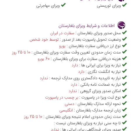
ویزای توریستی بلغارستان به صورت گروهی را برایتان انجام خواهد تا هم
ویزای توریستی
ویزای مهاجرتی
در وقت و هزینه‌تان صرفه جویی شود و هم احتمال بروز خطا در طی پروسه
اداری کاهش یابد. ما با داشتن کارشناسانی مجرب مدارک شما را تنظیم
اطلاعات و شرایط ویزای بلغارستان
می‌کنیم و درباره شرایط ویزای بلغارستان راهنماییتان خواهیم کرد. علاوه بر
محل صدور ویزای بلغارستان :
سفارت در ایران
آن، ما در این صفحه اطلاعات کاملی در خصوص ویزای بلغارستان در
وضعیت تحویل پاسپورت بعد از صدور :
توسط خود شخص
نوع ارز دریافتی سفارت بلغارستان :
يورو
اختیارتان قرار داده‌ایم که می‌توانید مطالعه کرده و پاسخ سوالات خود را
مدت زمان حدودی تعیین وقت سفارت ویزای بلغارستان :
10 تا 25 روز
بیابید. در این صفحه کلیه اطلاعات مورد نیازتان از جمله مدارک لازم برای
هزینه دریافتی سفارت برای ویزای بلغارستان :
60 يورو
سفارت بلغارستان ، فرم درخواست ویزای سفارت بلغارستان ، هزینه ی ویزای
نیاز به ویزا برای ایرانی ها :
دارد
نیاز به انگشت نگاری :
دارد
بلغارستان ، اطلاعات انگشت نگاری و غیره برای شما فراهم گردیده است.
نیاز به تاییدیه دادگستری روی مدارک ترجمه :
ندارد
همچنین اگر می‌خواهید بدانید که با ویزای بلغارستان به کدام کشورها
نیاز به ضمانت نامه بانکی :
دارد
میتوان سفر کرد، در این صفحه به پاسخ خود خواهید رسید. برای سفر به
امکان صدور ویزای گروهی :
ندارد
نوع ثبت ویزا در پاسپورت :
بر چسب در پاسپورت
بلغارستان علاءالدین تراول به شما تور بلغارستان را پیشنهاد می‌کند که به
نحوه ارائه مدارک بلغارستان :
دستی
راحتی می‌توانید با یک تماس با شماره 02174495 از هزینه تور بلغارستان و
زبان ترجمه مدارک بلغارستان :
انگلیسی
مراحل اخذ ویزای توریستی بلغارستان آگاه شوید.
مدت زمان حدودی اعلام نتیجه ویزای بلغارستان :
10 تا 25 روز
تا چه سنی نیاز به ویزای بلغارستان نیست :
صدور ویزای فرودگاهی برای ایرانی ها :
ندارد