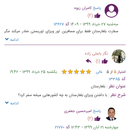
پاسخ
کامران زیوه
)
2
(
-
کد
ﺳﻪشنبه 27 خرداد 1399
14:09
13627
سفارت بلغارستان فقط برای مسافرین تور ویزای توریستی صادر میکند مگر
در شرایط خاص
ادامه
نگار باسلی زاده
)
1
(
★
★
★
★
★
★
★
★
★
★
-
امتیاز
5
از
5
عالی
یکشنبه 25 خرداد 1399
19:42
کد
13385
عنوان نظر :
بلغارستان
شرح نظر :
با داشتن ویزای بلغارستان به چه کشورهایی میشه سفر کرد؟
ادامه
پاسخ
امیرحسین جعفری
)
2
(
-
کد
چهارشنبه 21 آبان 1399
12:43
21770