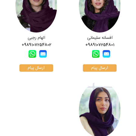
افسانه سلیمانی
الهام رجبی
+989107254802
+989107254801
ارسال پیام
ارسال پیام