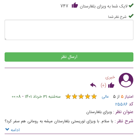
لایک شما به ویزای بلغارستان
747
شرح نظر شما
ارسال نظر
خیری
)
0
(
★
★
★
★
★
★
★
★
★
★
-
امتیاز
5
از
5
عالی
ﺳﻪشنبه 31 خرداد 1401
00:08
کد
25586
عنوان نظر :
ویزای بلغارستان
شرح نظر :
با سلام. با ویزای توریستی بلغارستان میشه به رومانی هم سفر کرد؟
ویا با چه نوع ویزای بلغارستان میشود به رومانی هم سفر کرد؟. باتشکر
ادامه