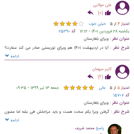
علی مولایی
)
0
(
★
★
★
★
★
★
★
★
★
★
امتیاز
4
از
5
خیلی خوب
-
کد
یکشنبه 28 فروردین 1401
12:12
25390
عنوان نظر :
ویزای بلغارستان
شرح نظر :
آیا در اردیبهشت 1401 هم ویزای توریستی صادر می کند سفارت؟
گرفتن وقت به صورت تلفنی ست؟
ادامه
کاربر میهمان
)
2
(
★
★
★
★
★
★
★
★
★
★
-
امتیاز
5
از
5
عالی
جمعه 13 تیر 1399
09:35
کد
15707
عنوان نظر :
ویزای بلغارستان
شرح نظر :
گرفتن ویزا یکم سخت هست و باید مراحلش طی بشه اما ممنون
بابت اطلاعات کامل و جامع شما
ادامه
پاسخ
محمد شریف