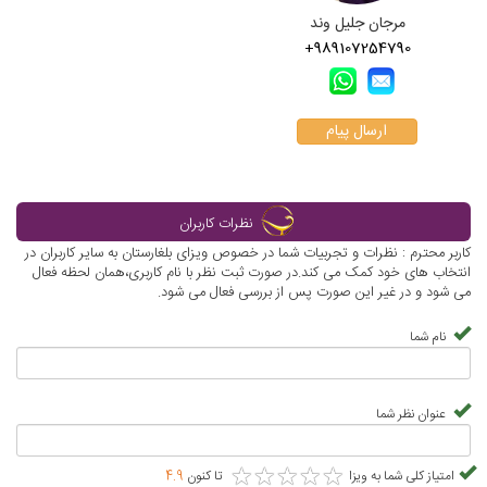
مرجان جلیل وند
+989107254790
ارسال پیام
نظرات کاربران
کاربر محترم : نظرات و تجربیات شما در خصوص ویزای بلغارستان به سایر کاربران در
انتخاب های خود کمک می کند.در صورت ثبت نظر با نام کاربری،همان لحظه فعال
می شود و در غیر این صورت پس از بررسی فعال می شود.
نام شما
عنوان نظر شما
★
★
★
★
★
★
★
★
★
★
امتیاز کلی شما به ویزا
تا کنون
4.9