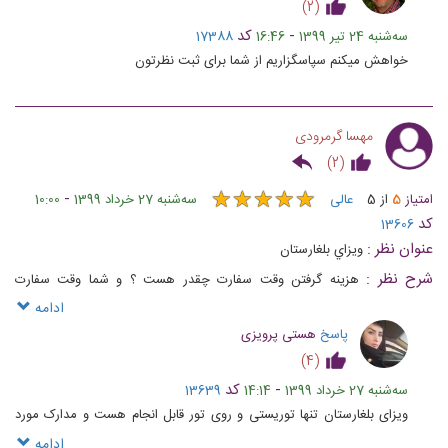
)
2
(
-
کد
ﺳﻪشنبه 24 تیر 1399
16:46
17388
خواهش میکنم سپاسگزاریم از شما برای ثبت نظرتون
مهسا گرمرودی
)
2
(
★
★
★
★
★
★
★
★
★
★
-
امتیاز
5
از
5
عالی
ﺳﻪشنبه 27 خرداد 1399
10:00
کد
13606
عنوان نظر :
ويزاي بلغارستان
شرح نظر :
هزينه گرفتن وقت سفارت چقدر هست ؟ و شما وقت سفارت
ميگيرين ؟
ادامه
پاسخ
هستی پرویزی
)
4
(
-
کد
ﺳﻪشنبه 27 خرداد 1399
14:14
13639
ویزای بلغارستان تنها توریستی و روی تور قابل انجام هست و مدارک مورد
نیاز هم شبیه شنگن هست .
ادامه