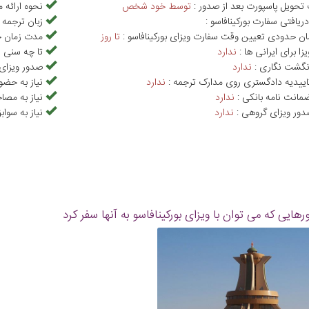
حویل پاسپورت بعد از صدور :
توسط خود شخص
نحوه ارائه م
دریافتی سفارت بورکینافاسو :
زبان ترجمه م
ن حدودی تعیین وقت سفارت ویزای بورکینافاسو :
تا روز
مدت زمان حد
یزا برای ایرانی ها :
ندارد
تا چه سنی ن
انگشت نگاری :
ندارد
صدور ویزای 
تاییدیه دادگستری روی مدارک ترجمه :
ندارد
نیاز به حضو
ضمانت نامه بانکی :
ندارد
نیاز به مصا
دور ویزای گروهی :
ندارد
نیاز به سوا
هایی که می توان با ویزای بورکینافاسو به آنها سفر کرد