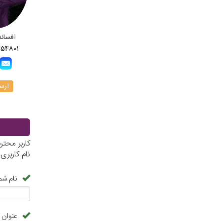
افسانه
254801
ارسا
کاربر محت
نام کاربر
نام شم
عنوان 