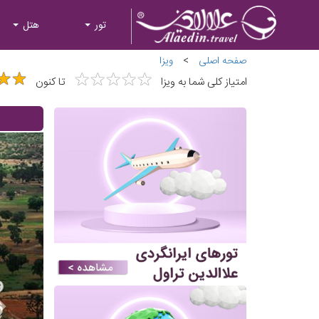
تور
هتل
صفحه اصلی
>
ویزا
★
★
★
★
★
★
★
★
★
★
★
★
★
★
امتیاز کلی شما به ویزا
تا کنون