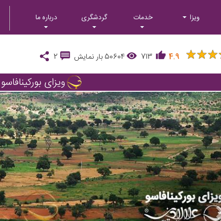
ویزا
خدمات
گردشگری
درباره ما
★
★
★
★
★
★
4.9
713
50604
بار نمایش
2
ویزای بورکینافاسو
Next