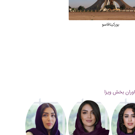
بورکینافاسو
وران بخش ویزا