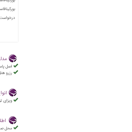
درخواست خ
مدار
اصل پاس
رزرو هت
انوا
ویزای ت
اطل
محل صدور