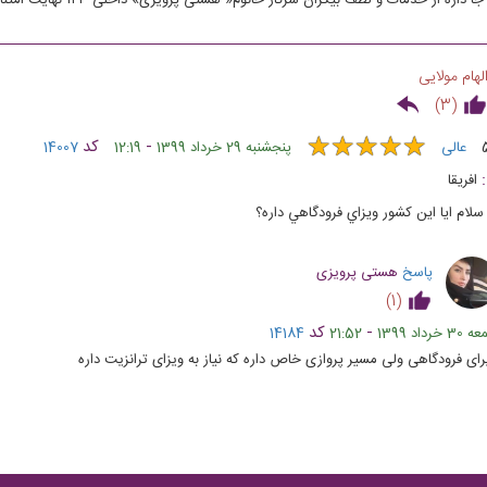
لهام مولایی
)
3
(
★
★
★
★
★
★
★
★
★
★
-
کد
عالی
پنجشنبه 29 خرداد 1399
12:19
14007
افريقا
سلام ايا اين كشور ويزاي فرودگاهي داره؟
پاسخ
هستی پرویزی
)
1
(
-
کد
3 خرداد 1399
21:52
14184
رای فرودگاهی ولی مسیر پروازی خاص داره که نیاز به ویزای ترانزیت داره