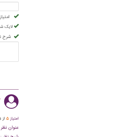
امتیاز
لایک شما
شرح ن
ب
امتیاز
5
از
5
عنوان نظر :
شرح نظر :