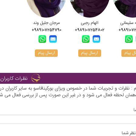
 سلیمانی
الهام رجبی
مرجان جلیل وند
+989107254790
+989107254802
+989107
ل پیام
ارسال پیام
ارسال پیام
نظرات کاربران
رم : نظرات و تجربیات شما در خصوص ویزای بورکینافاسو به سایر کاربران
ی،همان لحظه فعال می شود و در غیر این صورت پس از بررسی فعال می شو
ا
نظر شما