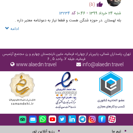
)
5
(
-
کد
شنبه 24 خرداد 1399
10:46
13234
بله لهستان .در حوزه شنگن هست و قطعا نیاز به دعوتنامه معتبر داره .
ادامه
تهران، پاسداران شمالی، پایین‌تر از چهارراه فرمانیه، مابین نارنجستان چهارم و رز، مجتمع آرتمیس
فرمانیه، طبقه 7، واحد 5 , 6
www.alaedin.travel
info@alaedin.travel
تیم ما
رزرو آنلاین تور