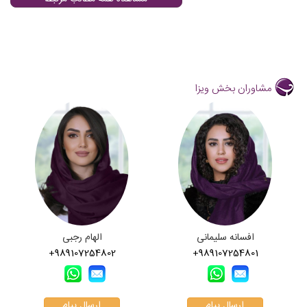
مشاوران بخش ویزا
افسانه سلیمانی
الهام رجبی
+989107254802
+989107254801
ارسال پیام
ارسال پیام