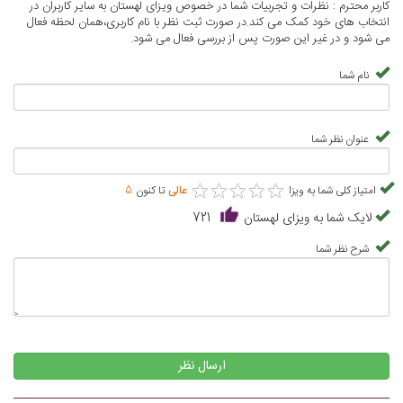
کاربر محترم : نظرات و تجربیات شما در خصوص ویزای لهستان به سایر کاربران در
انتخاب های خود کمک می کند.در صورت ثبت نظر با نام کاربری،همان لحظه فعال
می شود و در غیر این صورت پس از بررسی فعال می شود.
نام شما
عنوان نظر شما
★
★
★
★
★
★
★
★
★
★
امتیاز کلی شما به ویزا
عالی
تا کنون
5
لایک شما به ویزای لهستان
721
شرح نظر شما
ارسال نظر