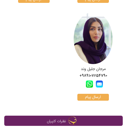
مرجان جلیل وند
+989107254790
ارسال پیام
نظرات کاربران