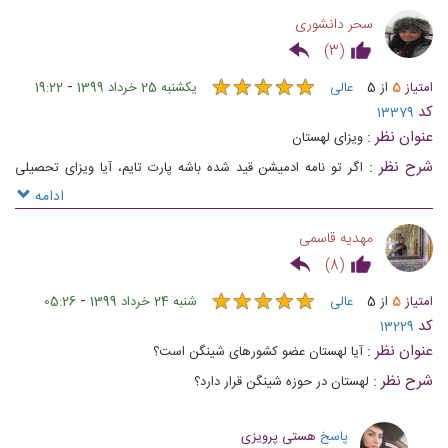
سحر دانشوری
)
3
(
★
★
★
★
★
★
★
★
★
★
-
امتیاز
5
از
5
عالی
یکشنبه 25 خرداد 1399
19:22
کد
13379
عنوان نظر :
ویزای لهستان
شرح نظر :
اگر تو نامه ادمیشن قید شده باشه پارت تایم، آیا ویزای تحصیلی
بهش تعلق می گیره یا ممکنه بگن باید شینگن اپلای کنی؟
ادامه
مهدیه قاسمی
)
8
(
★
★
★
★
★
★
★
★
★
★
-
امتیاز
5
از
5
عالی
شنبه 24 خرداد 1399
05:26
کد
13229
عنوان نظر :
آیا لهستان عضو کشورهای شینگن است؟
شرح نظر :
لهستان در حوزه شینگن قرار دارد؟
پاسخ
هستی پرویزی