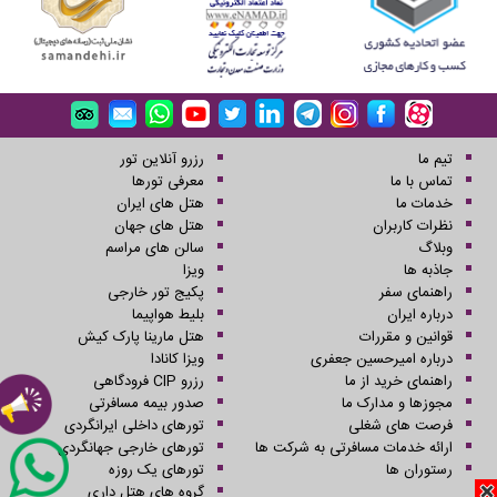
تیم ما
رزرو آنلاین تور
تماس با ما
معرفی تورها
خدمات ما
هتل های ایران
نظرات کاربران
هتل های جهان
وبلاگ
سالن های مراسم
جاذبه ها
ویزا
راهنمای سفر
پکیج تور خارجی
درباره ایران
بلیط هواپیما
قوانین و مقررات
هتل مارینا پارک کیش
درباره امیرحسین جعفری
ویزا کانادا
راهنمای خرید از ما
رزرو CIP فرودگاهی
مجوزها و مدارک ما
صدور بیمه مسافرتی
فرصت های شغلی
تورهای داخلی ایرانگردی
ارائه خدمات مسافرتی به شرکت ها
تورهای خارجی جهانگردی
رستوران ها
تورهای یک روزه
گروه های هتل داری