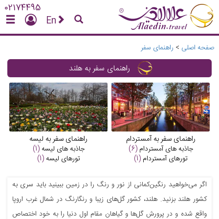
02174495
En
صفحه اصلی
>
راهنمای سفر
راهنمای سفر به هلند
راهنمای سفر به آمستردام
راهنمای سفر به لیسه
جاذبه های
آمستردام
(6)
جاذبه های
لیسه
(1)
تورهای
آمستردام
(1)
تورهای
لیسه
(1)
اگر می‌خواهید رنگین‌کمانی از نور و رنگ را در زمین ببینید باید سری به
کشور هلند بزنید. هلند، کشور گل‌های زیبا و رنگارنگ در شمال غرب اروپا
واقع شده و در پرورش گل‌ها و گیاهان مقام اول دنیا را به خود اختصاص