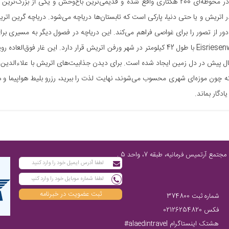
شونبرون در محوطه‌ای 200 هکتاری واقع شده و قدیمی‌ترین باغ‌وحش و یکی از 
در اتریش و یا حتی دنیا، پارکی است که تابستان‌ها دریاچه می‌شود. دریاچه گرین اتر
ور از تصور را برای غواصی فراهم می‌کند. این دریاچه در فصول دیگر به مسیری برای
نام Eisriesenwelt با طول 42 کیلومتر در شهر ورفن اتریش قرار دارد. این غ
ل پیش در دل زمین ایجاد شده است. برای دیدن جذابیت‌های اتریش با علاءالدین ترا
چون موزه‌ای شهری محسوب می‌شوند، نهایت لذت را ببرید، رزرو بلیط هواپیما و هتل
یادگار بماند.
تهران، پاسداران شمالی، پایین‌تر از چهارراه فرمانیه، مابین نارنجستان چهارم و رز، مجتمع آرتمیس فرمانیه، طبقه 7، واحد 5 ,
ثبت عضویت در خبرنامه
شماره ثبت 374800
فکس 02126254820
هشتک اینستاگرام alaedintravel#