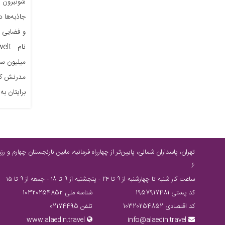
جاذبه‌ها 
و فضایی د
میلیون سا
مدرنش که 
برایتان به 
6
ساعت كار شنبه تا چهارشنبه از ٩ تا ٢٤ - پنجشنبه از ٩ تا ١٨ - جمعه از ٩ تا ١٥
کد پستی 1957917481
شناسه ملی 10320254852
کد اقتصادی 10320254852
تلفن 02174495
www.alaedin.travel
info@alaedin.travel