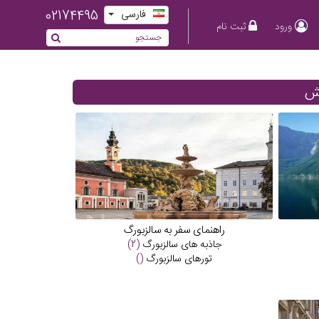
02174495
فارسی
ورود
ثبت نام
یش
راهنمای سفر به سالزبورگ
جاذبه های
سالزبورگ
(2)
تورهای
سالزبورگ
()