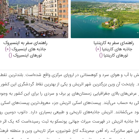
راهنمای سفر به کارینتیا
راهنمای سفر به اینسبروک
جاذبه های
کارینتیا
(0)
جاذبه های
اینسبروک
(0)
تورهای
کارینتیا
()
تورهای
اینسبروک
()
رد. پایتخت آن وین بزرگترین شهر اتریش و یکی از بهترین نقاط گردشگری این کشور
عرض‌های بالای جغرافیایی زمستان‌های پر برف و سردی را برای این کشور به وجود
 به حساب می‌آیند. پیست‌های اسکی اتریش جزء معروف‌ترین پیست‌های اسکی دنیا 
می‌گذرد. 10 جاذبه اتریش در فهرست میراث جهانی یونسکو به ثبت رسیده‌است که یک اث
خی شهر سالزبِرگ، راه آهن سِمرینگ، کاخ شونبرون، مرکز تاریخی وین و منطقه فرهنگ