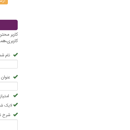
ارسا
کاربر محت
کاربری،هم
نام شم
عنوان 
امتیاز
لایک شما
شرح ن