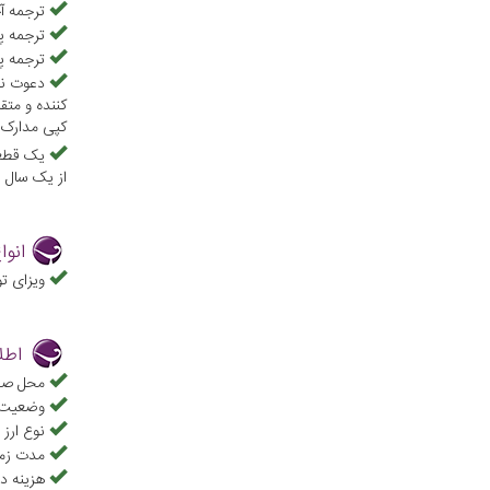
ترجمه آ
ترجمه پ
ترجمه پر
دعوت نا
کننده و متق
کپی مدارک ش
از یک سال 
انوا
ویزای ت
اطل
محل صدو
وضعیت ت
نوع ارز 
مدت زما
هزینه در