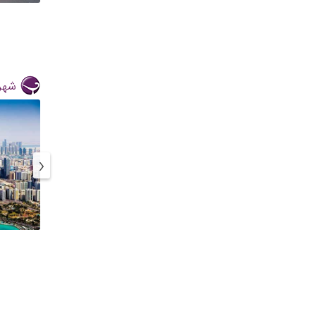
شهره
‹