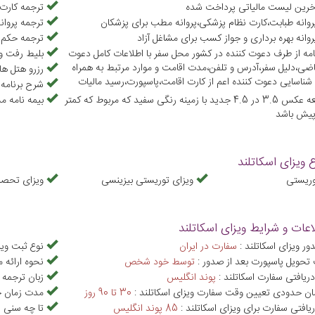
خرین لیست مالیاتی پرداخت شده
ترجمه کارت 
روانه طبابت،کارت نظام پزشکی،پروانه مطب برای پزشکان
ترجمه پروان
وانه بهره برداری و جواز کسب برای مشاغل آزاد
ترجمه حکم 
مه از طرف دعوت کننده در کشور محل سفر با اطلاعات کامل دعوت
بلیط رفت و
اضی،دلیل سفر،آدرس و تلفن،مدت اقامت و موارد مرتبط به همراه
رزرو هتل ه
ناسایی دعوت کننده اعم از کارت اقامت،پاسپورت،رسید مالیات
شرح برنامه 
یک قطعه عکس 3.5 در 4.5 جدید با زمینه رنگی سفید که مربوط که کمتر
بیمه نامه م
پیش باشد
ع ویزای اسکاتلند
وریستی
ویزای توریستی بیزینسی
ویزای تحصی
اعات و شرایط ویزای اسکاتلند
ر ویزای اسکاتلند :
سفارت در ایران
نوع ثبت ویز
حویل پاسپورت بعد از صدور :
توسط خود شخص
نحوه ارائه م
دریافتی سفارت اسکاتلند :
پوند انگليس
زبان ترجمه 
ن حدودی تعیین وقت سفارت ویزای اسکاتلند :
30 تا 90 روز
مدت زمان حد
یافتی سفارت برای ویزای اسکاتلند :
85 پوند انگليس
تا چه سنی ن