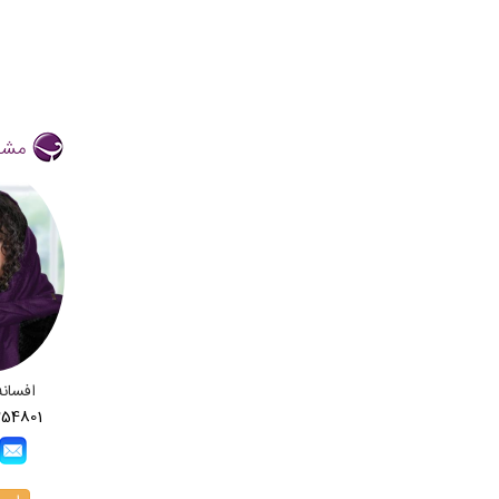
مشا
افسانه
254801