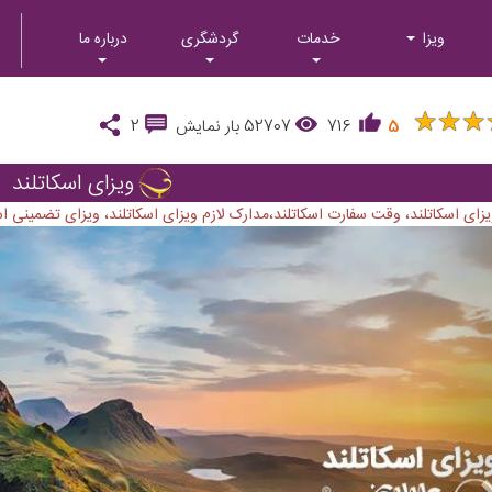
ویزا
خدمات
گردشگری
درباره ما
★
★
★
★
★
★
5
716
52707
بار نمایش
2
ویزای اسکاتلند
زای اسکاتلند، وقت سفارت اسکاتلند،مدارک لازم ویزای اسکاتلند، ویزای تضمینی اسکا
Next