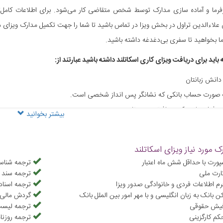
رما و آماده سازی مدارک توسط شخص متقاضی کار می‌شود. برای اطلاعات کامل‌تر ا
 علاءالدین تراول در بخش ویزا در تماس باشید تا شما را جهت تکمیل مدارک ویزای مر
 ما بخواهید تا سفری بی‌دغدغه داشته باشید.
باید برای دریافت ویزای کاری اسکاتلند داشته باشید عبارتند از:
دانش زبانتان
 صورت حساب بانکی که نشانگر پس انداز شخصی است.
ت فعلی یا مدرک مسافرتی معتبرتان
بیشتر بخوانید
اسناد و مدارک تان به زبان انگلیسی
ک مورد نیاز ویزای اسکاتلند
پورت با حداقل شش ماه اعتبار
ترجمه شناسن
ارت ملی
ترجمه سند 
رم اطلاعات فردی و خانوادگی صدور ویزا
ترجمه اسناد
ن بانک به زبان انگلیسی و با مهر امور بین الملل بانک
گردش مالی 
فیش حقوقی
ترجمه لیست
کم کارگزینی
ترجمه روزن