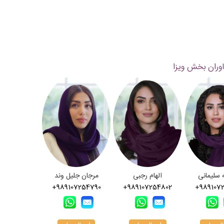
وران بخش ویزا
 سلیمانی
الهام رجبی
مرجان جلیل وند
+989107254790
+989107254802
+989107