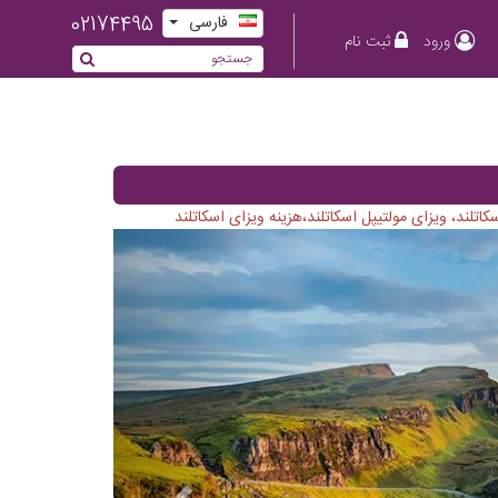
02174495
فارسی
ورود
ثبت نام
تلند، ویزای مولتیپل اسکاتلند،هزینه ویزای اسکاتلند
Previous