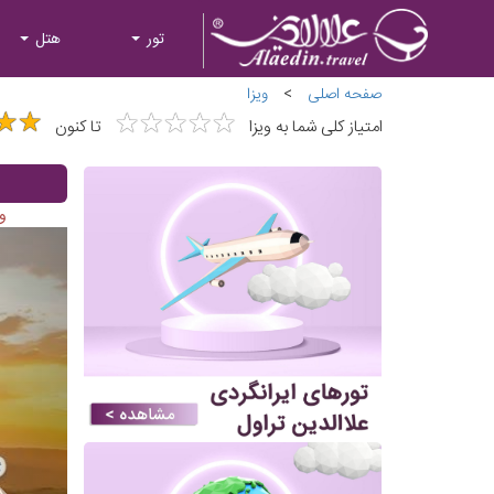
تور
هتل
صفحه اصلی
>
ویزا
★
★
★
★
★
★
★
★
★
★
★
★
★
★
امتیاز کلی شما به ویزا
تا کنون
وی