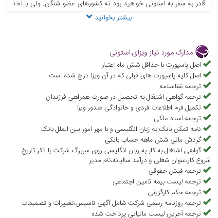
قادر به سفر به استونی خواهید بود نه کشورهای عضو شنگن. ولی با اخذ
بیشتر بخوانید
ویزای شنگن از سفارت استونی می‌توانید به ‌تمامی کشورهای عضو شنگن
وارد شوید.
انواع ویزای استونی از نوع شینگن
مدارک مورد نیاز ویزای استونی
برای ویزای استونی از نوع شینگن دفعات مجاز ورود و خروج تعیین شده
اصل پاسپورت با حداقل شش ماه اعتبار
اصل کلیه پاسپورت های قبلی که در آن ویزا درج شده است
است که در این بخش آن ها را نیز مورد بررسی قرار می دهیم:
ترجمه شناسنامه
1-ویزای ترانزیت: این ویزا فقط امکان حضور در فرودگاه های کشورهای
ترجمه گواهی اشتغال به تحصیل در صورت همراهی فرزندان
عضو شینگن را می‌دهد و نمی‌توانید از محدوده فرودگاه خارج شوید.
تکمیل فرم اطلاعات فردی و خانوادگی صدور ویزا
ترجمه اسناد ملکی
2-ویزای عبور: این نوع از ویزای شینگن اجازه خروج از فرودگاه و استفاده از
نامه تمکن بانک به زبان انگلیسی و با مهر امور بین الملل بانک
مسیرهای دیگر برای سفر به کشورهای خارج از محدوده شینگن را می‌دهد.
گردش مالی شش ماهه حساب بانکی
3-ویزای کوتاه مدت: با استفاده از این نوع ویزا می‌توانید بازه زمانی
گواهی اشتغال به کار به زبان انگلیسی روی سربرگ شرکت با ذکر تاریخ
شروع کار،عنوان شغلی و درآمد سالیانه،نام مدیر
کوتاهی را در استونی اقامت داشته باشید و همزمان از اقوام و آشنایان خود
ترجمه فیش حقوقی
دیدن کنید، البته این نوع ویزا برای سفرهای توریستی نیز مورد استفاده
ترجمه لیست بیمه تامین اجتماعی
ترجمه حکم کارگزینی
قرار می‌گیرد.
ترجمه روزنامه رسمی شرکت شامل آگهی تاسیس،تغییرات و تصمیمات
4-ویزای بلند مدت: این نوع از ویزای شینگن بیشتر توسط تاجران دریافت
ترجمه آخرین لیست مالیاتی پرداخت شده