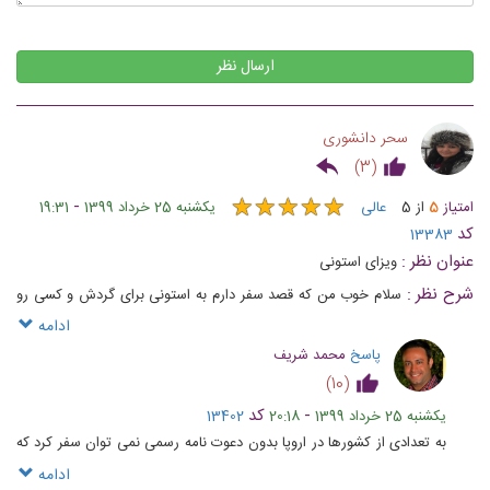
ارسال نظر
سحر دانشوری
)
3
(
★
★
★
★
★
★
★
★
★
★
-
امتیاز
5
از
5
عالی
یکشنبه 25 خرداد 1399
19:31
کد
13383
عنوان نظر :
ویزای استونی
شرح نظر :
سلام خوب من که قصد سفر دارم به استونی برای گردش و کسی رو
هم ندارم که برای دعوتنامه ارسال کنه حالا تکلیف چیه؟
ادامه
پاسخ
محمد شریف
)
10
(
-
کد
یکشنبه 25 خرداد 1399
20:18
13402
به تعدادی از کشورها در اروپا بدون دعوت نامه رسمی نمی توان سفر کرد که
کشورهای اسکاندیناوی از این جمله
ادامه