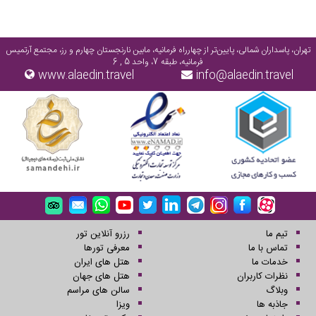
هستند(سوئد،نروژ،فنلاند،ایسلند،دانمارک،..) و استونی،لیتوانی البته این
شرایط برای مسافرین ایرانی هست
تهران، پاسداران شمالی، پایین‌تر از چهارراه فرمانیه، مابین نارنجستان چهارم و رز، مجتمع آرتمیس
فرمانیه، طبقه 7، واحد 5 , 6
www.alaedin.travel
info@alaedin.travel
تیم ما
رزرو آنلاین تور
تماس با ما
معرفی تورها
خدمات ما
هتل های ایران
نظرات کاربران
هتل های جهان
وبلاگ
سالن های مراسم
جاذبه ها
ویزا