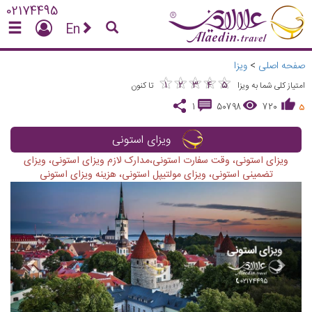
02174495
En
صفحه اصلی
>
ویزا
★
★
★
★
★
★
★
★
★
★
1
2
3
4
5
امتیاز کلی شما به ویزا
تا کنون
1
50798
720
5
ویزای استونی
ویزای استونی، وقت سفارت استونی،مدارک لازم ویزای استونی، ویزای
تضمینی استونی، ویزای مولتیپل استونی، هزینه ویزای استونی
vious
Next