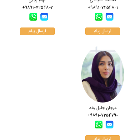
افسانه سلیمانی
الهام رجبی
+989107254802
+989107254801
ارسال پیام
ارسال پیام
مرجان جلیل وند
+989107254790
ارسال پیام