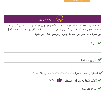
نظرات کاربران
کاربر محترم : نظرات و تجربیات شما در خصوص ویزای استونی به سایر کاربران در
انتخاب های خود کمک می کند.در صورت ثبت نظر با نام کاربری،همان لحظه فعال
می شود و در غیر این صورت پس از بررسی فعال می شود.
نام شما
عنوان نظر شما
★
★
★
★
★
★
★
★
★
★
امتیاز کلی شما به ویزا
عالی
تا کنون
5
لایک شما به ویزای استونی
720
شرح نظر شما