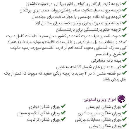
می‌شود تا در طول سال بارها بتوانند به کشورهای محدوده شینگن از جمله
ترجمه کارت بازرگانی یا گواهی اتاق بازرگانی در صورت داشتن
ترجمه پروانه طبابت،کارت نظام پزشکی،پروانه مطب برای پزشکان
استونی سفر کنند. البته حداکثر روزهای اقامت باید ۹۰ روز باشد و پس از
ترجمه پروانه نظام مهندسی یا جواز ساخت برای مهندسان
آن ملزم به تمدید این ویزا هستید.
ترجمه پروانه بهره برداری و جواز کسب برای مشاغل آزاد
ترجمه حکم بازنشستگی برای بازنشستگان
دعوت نامه از طرف دعوت کننده در کشور محل سفر با اطلاعات کامل دعوت
کننده و متقاضی،دلیل سفر،آدرس و تلفن،مدت اقامت و موارد مرتبط به همراه
کپی مدارک شناسایی دعوت کننده اعم از کارت اقامت،پاسپورت،رسید مالیات
شرح برنامه سفر
بیمه نامه مسافرتی
کپی همه ویزاهای 5 سال گذشته متقاضی
دو قطعه عکس 6 در 4 جدید با زمینه رنگی سفید که مربوط که کمتر از یک
سال پیش باشد
انواع ویزای استونی
ویزای شنگن توریستی
ویزای شنگن تجاری
ویزای شنگن ماموریت کاری
ویزای شنگن کنگره و سمینار
ویزای شنگن مسابقات ورزشی
ویزای شنگن ترانزیت
ویزای شنگن درمانی