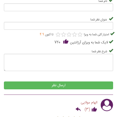
نام شما
عنوان نظر شما
★
★
★
★
★
★
★
★
★
★
امتیاز کلی شما به ویزا
تا کنون
4.9
لایک شما به ویزای آرژانتین
720
شرح نظر شما
ارسال نظر
الهام مولایی
)
3
(