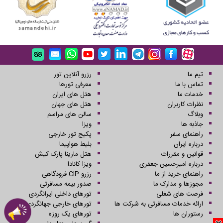
تیم ما
رزرو آنلاین تور
تماس با ما
معرفی تورها
خدمات ما
هتل های ایران
نظرات کاربران
هتل های جهان
وبلاگ
سالن های مراسم
جاذبه ها
ویزا
راهنمای سفر
پکیج تور خارجی
درباره ایران
بلیط هواپیما
قوانین و مقررات
هتل مارینا پارک کیش
درباره امیرحسین جعفری
ویزا کانادا
راهنمای خرید از ما
رزرو CIP فرودگاهی
مجوزها و مدارک ما
صدور بیمه مسافرتی
فرصت های شغلی
تورهای داخلی ایرانگردی
ارائه خدمات مسافرتی به شرکت ها
تورهای خارجی جهانگردی
رستوران ها
تورهای یک روزه