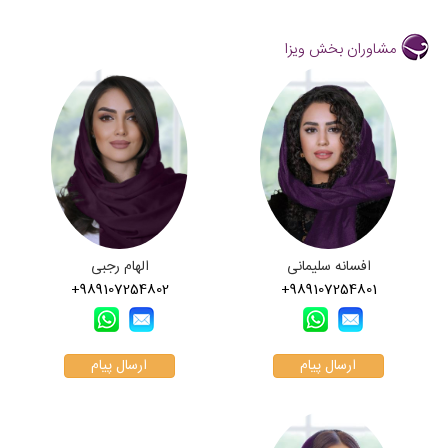
مشاوران بخش ویزا
افسانه سلیمانی
الهام رجبی
+989107254802
+989107254801
ارسال پیام
ارسال پیام