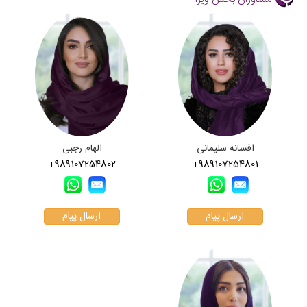
افسانه سلیمانی
الهام رجبی
+989107254802
+989107254801
ارسال پیام
ارسال پیام