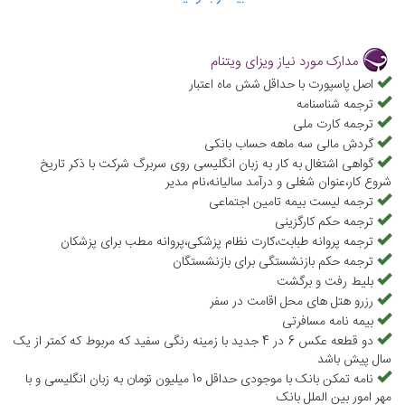
معتبر بسپارید تا هم در وقتتان صرفه‌جویی شود هم از صحت مدارک
ارسالی برای سفارت اطمینان پیدا کنید. برای گرفتن ویزای ویتنام می‌بایست
مدارک مورد نیاز ویزای ویتنام
به سفارت ویتنام در تهران مراجعه نمایید و یا از طریق وب‌سایت سفارت
اصل پاسپورت با حداقل شش ماه اعتبار
ترجمه شناسنامه
ویتنام درخواست خود را اعلام کنید که آژانس علاءالدین تراول در کمترین
ترجمه کارت ملی
زمان ممکن و با هزینه‌ای مناسب تمامی مراحل ثبت نام ویزا را برایتان انجام
گردش مالی سه ماهه حساب بانکی
می‌دهند. اگر قصد سفر به کشور ویتنام را دارید، کارشناسان مجرب
گواهی اشتغال به کار به زبان انگلیسی روی سربرگ شرکت با ذکر تاریخ
شروع کار،عنوان شغلی و درآمد سالیانه،نام مدیر
علاءالدین تراول در هر لحظه پاسخگوی سؤالات شما هستند، همچنین برای
ترجمه لیست بیمه تامین اجتماعی
کسب اطلاعات بیشتر در خصوص نحوه اخذ ویزای ویتنام به قسمت ویزا در
ترجمه حکم کارگزینی
ترجمه پروانه طبابت،کارت نظام پزشکی،پروانه مطب برای پزشکان
وب‌سایت علاءالدین تراول مراجعه کنید و در آن اطلاعات مربوط به مدارک
ترجمه حکم بازنشستگی برای بازنشستگان
ویزای ویتنام، هزینه ویزای ویتنام، شرایط اخذ ویزای ویتنام برای ایرانیان و
بلیط رفت و برگشت
غیره را دریافت نمایید و در صورت تمایل فرم ویزای ویتنام را نیز از آن
رزرو هتل های محل اقامت در سفر
بیمه نامه مسافرتی
دانلود کنید. همچنین با یک تماس با شماره 02174495 سؤالات خود در
دو قطعه عکس 6 در 4 جدید با زمینه رنگی سفید که مربوط که کمتر از یک
خصوص نحوه اخذ ویزای توریستی ویتنام، شرایط لغو ویزای ویتنام و غیره
سال پیش باشد
را از کارشناسان ما بپرسید.
نامه تمکن بانک با موجودی حداقل 10 میلیون تومان به زبان انگلیسی و با
مهر امور بین الملل بانک