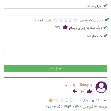
عنوان نظر شما
★
★
★
★
★
★
★
★
★
★
امتیاز کلی شما به ویزا
عالی
تا کنون
5
لایک شما به ویزای ویتنام
719
شرح نظر شما
ارسال نظر
sydzbyhallhhsyny
)
0
(
★
★
★
★
★
★
★
★
★
★
امتیاز
1
از
5
خیلی بد
-
کد
دوشنبه 13 فروردین 1403
14:49
27533