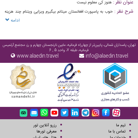
عنوان نظر :
هنوز کی معلوم نیست
شرح نظر :
خوب به پاسپورت افغانستان میتانم بیگیرم ویزایی ویتنام چند هزینه
دارد تا اونجا بیرسی
ادامه
تهران، پاسداران شمالی، پایین‌تر از چهارراه فرمانیه، مابین نارنجستان چهارم و رز، مجتمع آرتمیس
فرمانیه، طبقه 7، واحد 5 , 6
www.alaedin.travel
info@alaedin.travel
تیم ما
رزرو آنلاین تور
تماس با ما
معرفی تورها
خدمات ما
هتل های ایران