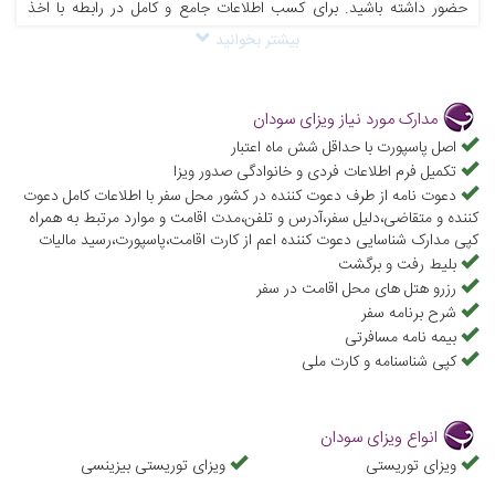
حضور داشته باشید. برای کسب اطلاعات جامع و کامل در رابطه با اخذ
بیشتر بخوانید
ویزای سودان با همکاران بخش ویزای علاءالدین تراول ارتباط برقرار کنید یا
با شماره تلفن 74495-021 تماس بگیرید تا کارشناسان ما شمارا جهت
شرایط اخذ ویزای سودان راهنمایی کنند.
مدارک مورد نیاز ویزای سودان
از جمله مدارکی که جهت دریافت ویزای سودان باید به سفارت مربوطه ارائه
اصل پاسپورت با حداقل شش ماه اعتبار
تکمیل فرم اطلاعات فردی و خانوادگی صدور ویزا
دهید عبارت‌اند از:
دعوت نامه از طرف دعوت کننده در کشور محل سفر با اطلاعات کامل دعوت
1.
اصل پاسپورت با اعتبار حداقل 1 سال
کننده و متقاضی،دلیل سفر،آدرس و تلفن،مدت اقامت و موارد مرتبط به همراه
2.
اصل و کپی کارت ملی و شناسنامه
کپی مدارک شناسایی دعوت کننده اعم از کارت اقامت،پاسپورت،رسید مالیات
بلیط رفت و برگشت
3.
قطعه عکس رنگی 6 در 4 با پس زمینه سفید
رزرو هتل های محل اقامت در سفر
4.
گواهی اشتغال به کار و با جواز کسب یا ثبت شرکت، گواهی اشتغال به
شرح برنامه سفر
بیمه نامه مسافرتی
تحصیل، گواهی بازنشستگی
کپی شناسنامه و کارت ملی
5.
نامه تمکن مالی و گردش 3 ماه آخر حساب بانکی
6.
فرم پر شده سفارت
انواع ویزای سودان
7.
گواهی شغلی با ترجمه رسمی
ویزای توریستی
ویزای توریستی بیزینسی