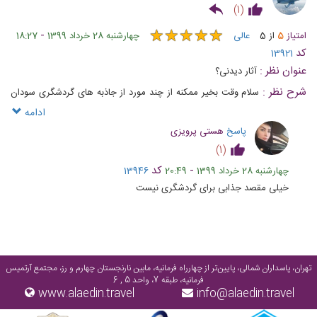
)
1
(
★
★
★
★
★
★
★
★
★
★
-
امتیاز
5
از
5
عالی
چهارشنبه 28 خرداد 1399
18:27
کد
13921
عنوان نظر :
آثار دیدنی؟
شرح نظر :
سلام وقت بخیر ممکنه از چند مورد از جاذبه های گردشگری سودان
رو نان ببرید تا ترغیب به سفر رفتن بشیم؟
ادامه
پاسخ
هستی پرویزی
)
1
(
-
کد
چهارشنبه 28 خرداد 1399
20:49
13946
خیلی مقصد جذابی برای گردشگری نیست
تهران، پاسداران شمالی، پایین‌تر از چهارراه فرمانیه، مابین نارنجستان چهارم و رز، مجتمع آرتمیس
فرمانیه، طبقه 7، واحد 5 , 6
www.alaedin.travel
info@alaedin.travel