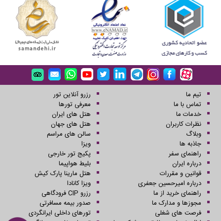
تیم ما
رزرو آنلاین تور
تماس با ما
معرفی تورها
خدمات ما
هتل های ایران
نظرات کاربران
هتل های جهان
وبلاگ
سالن های مراسم
جاذبه ها
ویزا
راهنمای سفر
پکیج تور خارجی
درباره ایران
بلیط هواپیما
قوانین و مقررات
هتل مارینا پارک کیش
درباره امیرحسین جعفری
ویزا کانادا
راهنمای خرید از ما
رزرو CIP فرودگاهی
مجوزها و مدارک ما
صدور بیمه مسافرتی
فرصت های شغلی
تورهای داخلی ایرانگردی