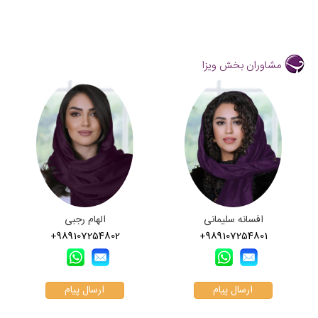
مشاوران بخش ویزا
افسانه سلیمانی
الهام رجبی
+989107254802
+989107254801
ارسال پیام
ارسال پیام