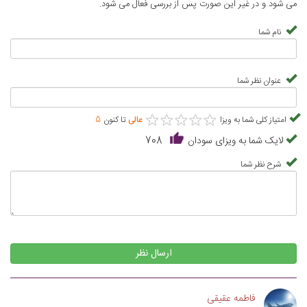
می شود و در غیر این صورت پس از بررسی فعال می شود.
نام شما
عنوان نظر شما
★
★
★
★
★
★
★
★
★
★
امتیاز کلی شما به ویزا
عالی
تا کنون
5
لایک شما به ویزای سودان
708
شرح نظر شما
ارسال نظر
فاطمه عقیقی