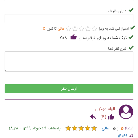
عنوان نظر شما
★
★
★
★
★
★
★
★
★
★
امتیاز کلی شما به ویزا
عالی
تا کنون
5
لایک شما به ویزای قرقیزستان
708
شرح نظر شما
ارسال نظر
الهام مولایی
)
4
(
★
★
★
★
★
★
★
★
★
★
-
امتیاز
5
از
5
عالی
پنجشنبه 29 خرداد 1399
18:28
کد
14069