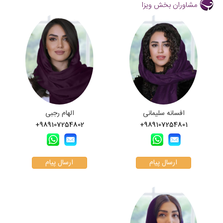
مشاوران بخش ویزا
افسانه سلیمانی
الهام رجبی
+989107254802
+989107254801
ارسال پیام
ارسال پیام