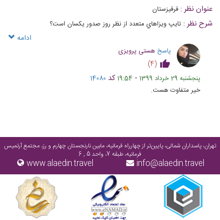
عنوان نظر :
قرقيزستان
شرح نظر :
تايپ ويزاهاي متعدد از نظر روز صدور يكسان است؟
ادامه
پاسخ
هستی پرویزی
)
4
(
-
کد
پنجشنبه 29 خرداد 1399
19:54
14080
خیر متفاوت هست.
تهران، پاسداران شمالی، پایین‌تر از چهارراه فرمانیه، مابین نارنجستان چهارم و رز، مجتمع آرتمیس
فرمانیه، طبقه 7، واحد 5 , 6
www.alaedin.travel
info@alaedin.travel