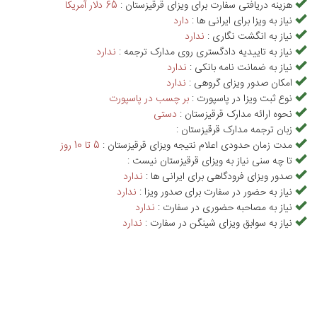
هزینه دریافتی سفارت برای ویزای قرقیزستان :
65 دلار آمريکا
نیاز به ویزا برای ایرانی ها :
دارد
دریافت ویزای قرقیزستان و هزینه ویزای قرقیزستان در این صفحه ارائه
نیاز به انگشت نگاری :
ندارد
شده است که می‌توانید با مطالعه آن‌ها اطلاعات کافی به دست آورید. سفر
نیاز به تاییدیه دادگستری روی مدارک ترجمه :
ندارد
به قرقیزستان از مرز زمینی آق جل انجام می‌شود و چنانچه قصد سفر به
نیاز به ضمانت نامه بانکی :
ندارد
امکان صدور ویزای گروهی :
ندارد
این کشور و بازدید از جذاب‌ترین دیدنی های قرقیزستان را دارید می‌توانید
نوع ثبت ویزا در پاسپورت :
بر چسب در پاسپورت
تور قرقیزستان علاءالدین تراول را انتخاب کنید و رزرو هتل خود در این
نحوه ارائه مدارک قرقیزستان :
دستی
کشور را به ما بسپارید.
زبان ترجمه مدارک قرقیزستان :
مدت زمان حدودی اعلام نتیجه ویزای قرقیزستان :
5 تا 10 روز
تا چه سنی نیاز به ویزای قرقیزستان نیست :
صدور ویزای فرودگاهی برای ایرانی ها :
ندارد
نیاز به حضور در سفارت برای صدور ویزا :
ندارد
نیاز به مصاحبه حضوری در سفارت :
ندارد
نیاز به سوابق ویزای شینگن در سفارت :
ندارد