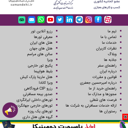
تیم ما
رزرو آنلاین تور
تماس با ما
معرفی تورها
خدمات ما
هتل های ایران
نظرات کاربران
هتل های جهان
وبلاگ
سالن های مراسم
جاذبه ها
ویزا
راهنمای سفر
پکیج تور خارجی
درباره ایران
بلیط هواپیما
قوانین و مقررات
هتل مارینا پارک کیش
درباره امیرحسین جعفری
ویزا کانادا
راهنمای خرید از ما
رزرو CIP فرودگاهی
مجوزها و مدارک ما
صدور بیمه مسافرتی
فرصت های شغلی
تورهای داخلی ایرانگردی
ارائه خدمات مسافرتی به شرکت ها
تورهای خارجی جهانگردی
رستوران ها
تورهای یک روزه
گروه های هتل داری