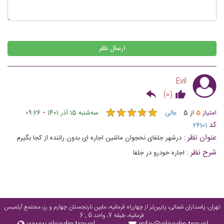
ارسال نظر
Evil
)
0
(
★
★
★
★
★
★
★
★
★
★
-
امتیاز
5
از
5
عالی
ﺳﻪشنبه 15 آذر 1401
09:26
کد
26101
عنوان نظر :
درشهر جلفای نخجوان ماشین اجاره ای بدون راننده از کجا بگیرم
شرح نظر :
اجاره خودرو در جلفا
تهران، پاسداران شمالی، پایین‌تر از چهارراه فرمانیه، مابین نارنجستان چهارم و رز، مجتمع آرتمیس
فرمانیه، طبقه 7، واحد 5 , 6