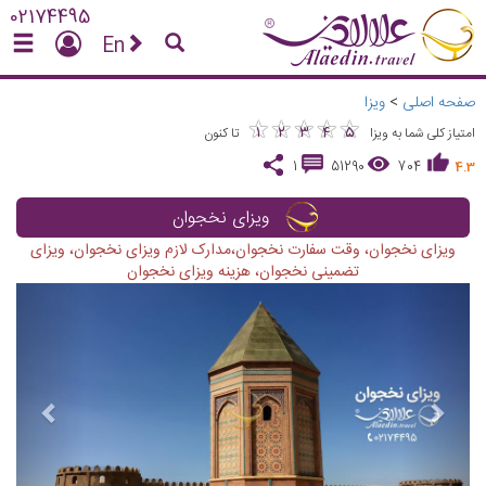
02174495
En
صفحه اصلی
>
ویزا
★
★
★
★
★
★
★
★
★
★
1
2
3
4
5
امتیاز کلی شما به ویزا
تا کنون
1
51290
704
4.3
ویزای نخجوان
ویزای نخجوان، وقت سفارت نخجوان،مدارک لازم ویزای نخجوان، ویزای
تضمینی نخجوان، هزینه ویزای نخجوان
vious
Next