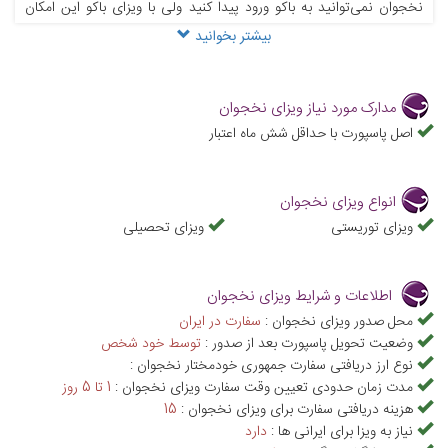
نخجوان نمی‌توانید به باکو ورود پیدا کنید ولی با ویزای باکو این امکان
بیشتر بخوانید
برایتان وجود دارد که به کشور نخجوان سفر کنید. برای اطلاعات جامع و
کامل در خصوص اخذ ویزای نخجوان با کارشناسان ویزای علاءالدین تراول
در تماس باشید یا می‌توانید برای رزرو هتل و بلیط های پروازی به نخجوان
مدارک مورد نیاز ویزای نخجوان
با همکاران ما در بخش خارجی ارتباط برقرار کنید.
اصل پاسپورت با حداقل شش ماه اعتبار
انواع ویزای نخجوان
ویزای توریستی
ویزای تحصیلی
اطلاعات و شرایط ویزای نخجوان
محل صدور ویزای نخجوان :
سفارت در ایران
وضعیت تحویل پاسپورت بعد از صدور :
توسط خود شخص
نوع ارز دریافتی سفارت جمهوری خودمختار نخجوان :
مدت زمان حدودی تعیین وقت سفارت ویزای نخجوان :
1 تا 5 روز
هزینه دریافتی سفارت برای ویزای نخجوان :
15
نیاز به ویزا برای ایرانی ها :
دارد