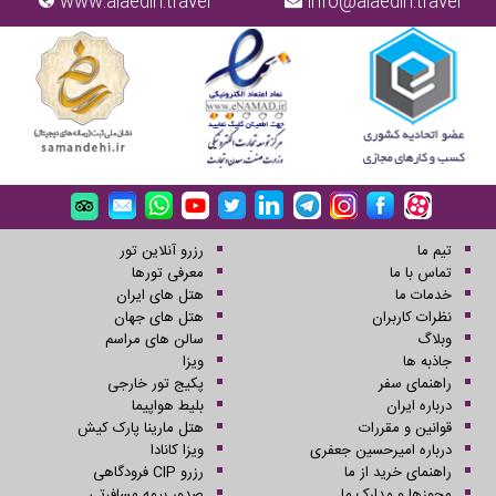
www.alaedin.travel
info@alaedin.travel
تیم ما
رزرو آنلاین تور
تماس با ما
معرفی تورها
خدمات ما
هتل های ایران
نظرات کاربران
هتل های جهان
وبلاگ
سالن های مراسم
جاذبه ها
ویزا
راهنمای سفر
پکیج تور خارجی
درباره ایران
بلیط هواپیما
قوانین و مقررات
هتل مارینا پارک کیش
درباره امیرحسین جعفری
ویزا کانادا
راهنمای خرید از ما
رزرو CIP فرودگاهی
مجوزها و مدارک ما
صدور بیمه مسافرتی