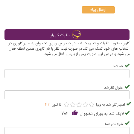
ارسال پیام
نظرات کاربران
کاربر محترم : نظرات و تجربیات شما در خصوص ویزای نخجوان به سایر کاربران در
انتخاب های خود کمک می کند.در صورت ثبت نظر با نام کاربری،همان لحظه فعال
می شود و در غیر این صورت پس از بررسی فعال می شود.
نام شما
عنوان نظر شما
★
★
★
★
★
★
★
★
★
★
امتیاز کلی شما به ویزا
تا کنون
4.3
لایک شما به ویزای نخجوان
704
شرح نظر شما