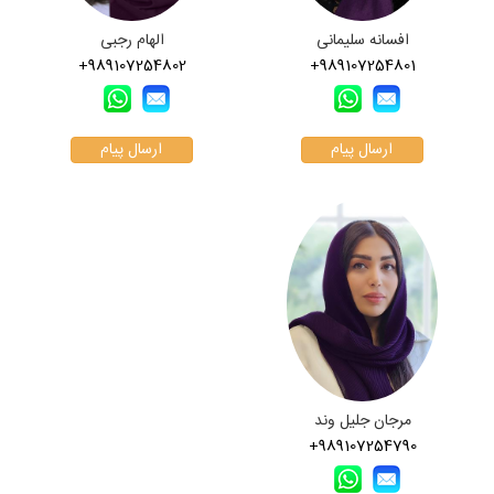
افسانه سلیمانی
الهام رجبی
+989107254802
+989107254801
ارسال پیام
ارسال پیام
مرجان جلیل وند
+989107254790