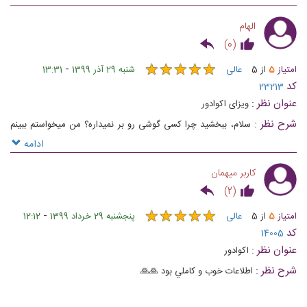
الهام
)
0
(
★
★
★
★
★
★
★
★
★
★
-
امتیاز
5
از
5
عالی
شنبه 29 آذر 1399
13:31
کد
23213
عنوان نظر :
ویزای اکوادور
شرح نظر :
سلام، ببخشید چرا کسی گوشی رو بر نمیداره؟ من میخواستم ببینم
کی میتونم بیام برای ویزای توریستی اقدام کنم؟ و اینکه بلیط برگشت به کشور
ادامه
همسایه مثل کلمبیا رو بگیرم بهم ویزا می دن؟
کاربر میهمان
)
2
(
★
★
★
★
★
★
★
★
★
★
-
امتیاز
5
از
5
عالی
پنجشنبه 29 خرداد 1399
12:12
کد
14005
عنوان نظر :
اكوادور
شرح نظر :
اطلاعات خوب و كاملي بود 🙏🙏