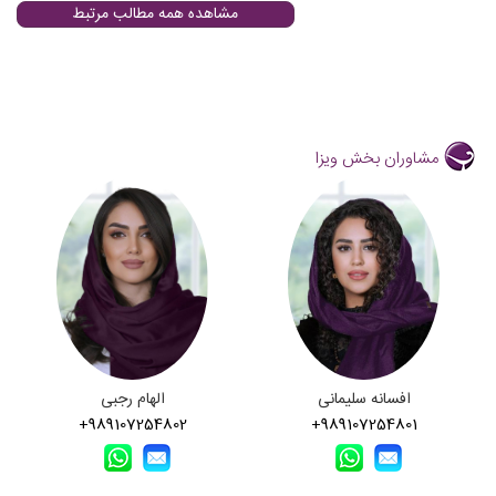
مشاهده همه مطالب مرتبط
مشاوران بخش ویزا
افسانه سلیمانی
الهام رجبی
+989107254802
+989107254801