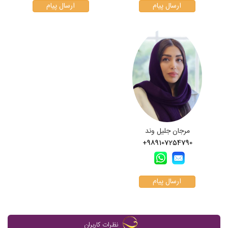
ارسال پیام
ارسال پیام
مرجان جلیل وند
+989107254790
ارسال پیام
نظرات کاربران