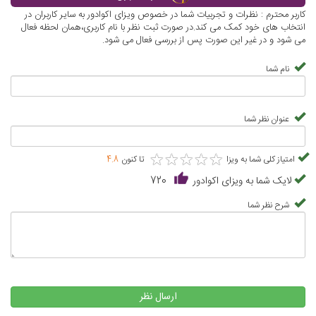
کاربر محترم : نظرات و تجربیات شما در خصوص ویزای اکوادور به سایر کاربران در
انتخاب های خود کمک می کند.در صورت ثبت نظر با نام کاربری،همان لحظه فعال
می شود و در غیر این صورت پس از بررسی فعال می شود.
نام شما
عنوان نظر شما
★
★
★
★
★
★
★
★
★
★
امتیاز کلی شما به ویزا
تا کنون
4.8
لایک شما به ویزای اکوادور
720
شرح نظر شما
ارسال نظر