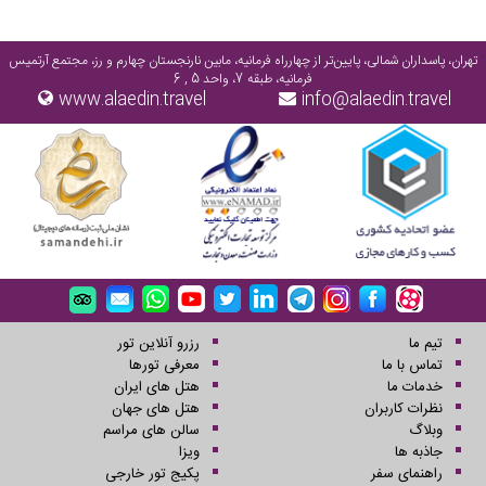
تهران، پاسداران شمالی، پایین‌تر از چهارراه فرمانیه، مابین نارنجستان چهارم و رز، مجتمع آرتمیس
فرمانیه، طبقه 7، واحد 5 , 6
www.alaedin.travel
info@alaedin.travel
تیم ما
رزرو آنلاین تور
تماس با ما
معرفی تورها
خدمات ما
هتل های ایران
نظرات کاربران
هتل های جهان
وبلاگ
سالن های مراسم
جاذبه ها
ویزا
راهنمای سفر
پکیج تور خارجی