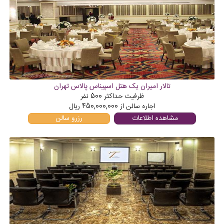
تالار امیران یک هتل اسپیناس پالاس تهران
ظرفیت حداکثر
500
نفر
اجاره سالن از
450,000,000
ریال
مشاهده اطلاعات
رزرو سالن