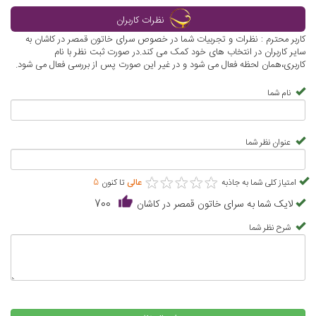
نظرات کاربران
کاربر محترم : نظرات و تجربیات شما در خصوص سرای خاتون قمصر در کاشان به
سایر کاربران در انتخاب های خود کمک می کند.در صورت ثبت نظر با نام
کاربری،همان لحظه فعال می شود و در غیر این صورت پس از بررسی فعال می شود.
نام شما
عنوان نظر شما
★
★
★
★
★
★
★
★
★
★
امتیاز کلی شما به جاذبه
عالی
تا کنون
5
لایک شما به سرای خاتون قمصر در کاشان
700
شرح نظر شما