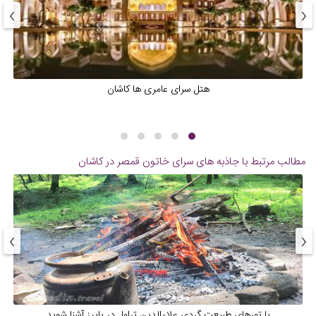
›
‹
‌هتل سرای عامری ها کاشان
مطالب مرتبط با جاذبه های
سرای خاتون قمصر در کاشان
›
‹
با تورهای طبیعت گردی علاءالدین تراول در پاییز آشنا شوید