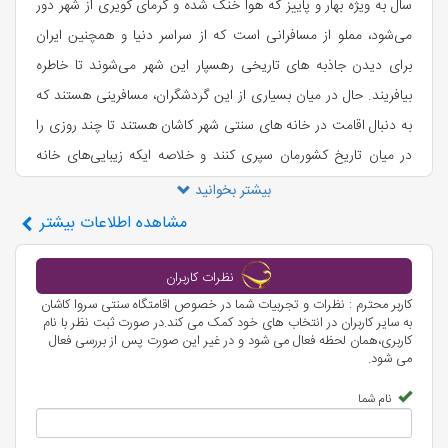
سال به ویژه بهار و پاییز که هوا خنک شده و گرمای کویری از شهر دور
می‌شود، مملو از مسافرانی است که از سراسر دنیا و همچنین ایران
برای دیدن جاذبه های تاریخی رهسپار این شهر می‌شوند تا خاطره
بیافریند. حال در میان بسیاری از این گردشگران، مسافرینی هستند که
به دنبال اقامت در خانه های سنتی شهر کاشان هستند تا چند روزی را
در میان تاریخ کشورمان سپری کنند و خلاصه ایکه زیبایی‌های خانه
های سنتی کاشان را از نزدیک لمس کنند. خانه تاریخی سروا در
بیشتر بخوانید
گذشته که مردم بیشتر آن را با نام خانه زراعتی می‌شناختند، اکنون با
مشاهده
اطلاعات بیشتر
کاربری اقامتگاه به مانند اقامتگاه‌های تاریخی کاشان طرفداران بسیاری
دارد و گردشگران و مسافران تور کاشان شب‌های سفر خود را در این
نظرات کاربران
کاربر محترم : نظرات و تجربیات شما در خصوص اقامتگاه سنتی سروا کاشان
هتل سنتی سپری می‌کنند. این هتل سنتی، خانه‌ای تاریخی به قدمت
به سایر کاربران در انتخاب های خود کمک می کند.در صورت ثبت نظر با نام
دویست سال است که در سال 1396 بعد از یک بازسازی طولانی مدت
کاربری،همان لحظه فعال می شود و در غیر این صورت پس از بررسی فعال
می شود.
با نام اقامتگاه سنتی سروا افتتاح گردید تا میزبان میهمانان شهر تاریخی
کاشان باشد. در حین مرمت خانه سروا مجریان این طرح، در نهایت
نام شما
زیبایی و کمال، توانستند تمام جزئیات و زیبایی‌های شاهکار معماری